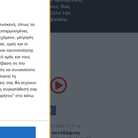
εξετάσεις. Πως
σχολιάζετε την
πρωτοβουλία;
 συσκευή, όπως τα
προσαρμοσμένες
ιεχόμενο, μέτρηση
ς, εμείς και οι
και ταυτοποίησης
ό εμάς και τους
σβαση σε πιο
ΘΕΣΣΑΛΙΑ FM
τε να συναινέσετε.
αιτεί τη
εις σας θα ισχύουν
ΚΟΥΣΤΕ ΖΩΝΤΑΝΑ
 τη συγκατάθεσή σας
ορρήτου" στο κάτω
ΕΠΙΚΕΦΑΛΗΣ ΕΙΔΗΣΕΙΣ
6 Αυγούστου 2026, 10:11 πμ
Ξεκινά η κατεδάφιση