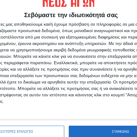
σχολιάζετε;
Σεβόμαστε την ιδιωτικότητά σας
άτες μας αποθηκεύουμε και/ή έχουμε πρόσβαση σε πληροφορίες σε μια
ργαζόμαστε προσωπικά δεδομένα, όπως μοναδικοί αναγνωριστικοί και 
στέλλονται από μια συσκευή για εξατομικευμένες διαφημίσεις και περ
εχομένου, έρευνα ακροατηρίου και ανάπτυξη υπηρεσιών.
Με την άδειά σα
χεται να χρησιμοποιήσουμε ακριβή δεδομένα γεωγραφικής τοποθεσίας 
ών. Μπορείτε να κάνετε κλικ για να συναινέσετε στην επεξεργασία απ
ς περιγράφεται παραπάνω. Εναλλακτικά, μπορείτε να αποκτήσετε πρό
ίες και να αλλάξετε τις προτιμήσεις σας πριν συναινέσετε ή να αρνηθεί
ποια επεξεργασία των προσωπικών σας δεδομένων ενδέχεται να μην απ
ρίδα ΝΕΟΣ ΑΓΩΝ στο Google News!
λά έχετε το δικαίωμα να αρνηθείτε αυτήν την επεξεργασία. Οι προτιμήσ
Α
οχή της Καρδίτσας και ευρύτερα της Θεσσαλίας
ιστότοπο. Μπορείτε να αλλάξετε τις προτιμήσεις σας ή να ανακαλέσετε
στρέφοντας σε αυτόν τον ιστότοπο και κάνοντας κλικ στο κουμπί "Απ
ς.
ΕΠΟΜΕΝΟ ΑΡΘΡΟ
Λίγη υπομονή...
ών
ΣΣΟΤΕΡΕΣ ΕΠΙΛΟΓΕΣ
ΣΥΜΦΩΝΩ