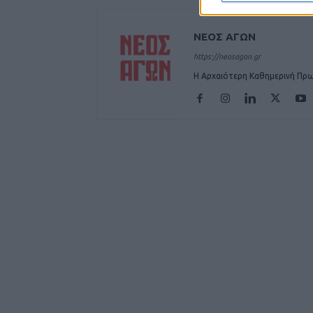
ΝΕΟΣ ΑΓΩΝ
https://neosagon.gr
Η Αρχαιότερη Καθημερινή Πρω