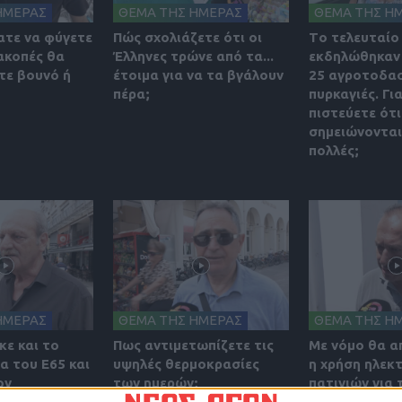
ΗΜΕΡΑΣ
ΘΕΜΑ ΤΗΣ ΗΜΕΡΑΣ
ΘΕΜΑ ΤΗΣ Η
ατε να φύγετε
Πώς σχολιάζετε ότι οι
Tο τελευταίο
ακοπές θα
Έλληνες τρώνε από τα...
εκδηλώθηκαν
τε βουνό ή
έτοιμα για να τα βγάλουν
25 αγροτοδασ
πέρα;
πυρκαγιές. Γι
πιστεύετε ότι
σημειώνονται
πολλές;
ΗΜΕΡΑΣ
ΘΕΜΑ ΤΗΣ ΗΜΕΡΑΣ
ΘΕΜΑ ΤΗΣ Η
κε και το
Πως αντιμετωπίζετε τις
Με νόμο θα α
α του Ε65 και
υψηλές θερμοκρασίες
η χρήση ηλεκ
ον
των ημερών;
πατινιών για
κε. Πως το
από 17 ετών.