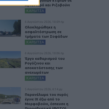
ετοιμόρροπων κτιρίων σε
Αγναντερό και Ριζοβούνι
ΚΑΡΔΙΤΣΑ
6 Αυγούστου 2026, 10:09 πμ
Ολοκληρώθηκε η
ασφαλτόστρωση σε
τμήματα των Σοφάδων
ΚΑΡΔΙΤΣΑ
6 Αυγούστου 2026, 10:06 πμ
Έργο καθαρισμού του
Ρογόζινου και
αποκατάστασης των
αναχωμάτων
ΚΑΡΔΙΤΣΑ
5 Αυγούστου 2026, 6:14 μμ
Παρανάλωμα του πυρός
έγινε ΙΧ έξω από το
Μορφοβούνι, έσπευσε η
Πυροσβεστική (ΦΩΤΟ)