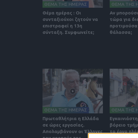
ΘΕΜΑ ΤΗΣ ΗΜΕΡΑΣ
ΘΕΜΑ ΤΗΣ 
Θέμα ημέρας : Οι
Αν μπορούσ
συνταξιούχοι ζητούν να
τώρα για δι
επιστραφεί η 13η
προτιμούσα
σύνταξη. Συμφωνείτε;
θάλασσα;
ΘΕΜΑ ΤΗΣ ΗΜΕΡΑΣ
ΘΕΜΑ ΤΗΣ 
Πρωταθλήτρια η Ελλάδα
Εγκαινιάστη
σε ώρες εργασίας.
βόρειο τμήμ
Aπολαμβάνουν οι Έλληνες
το έργο πλέ
του καρπούς της
ολοκληρώθη