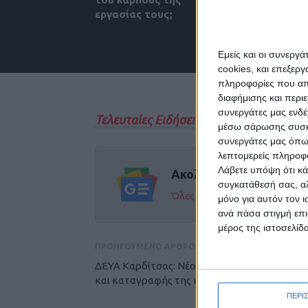
εργασίας τους;
σχολιάζετε;
Εμείς και οι συνεργ
cookies, και επεξε
πληροφορίες που απο
διαφήμισης και περι
συνεργάτες μας ενδέ
Τελευταίες Ειδήσεις Σήμερα
μέσω σάρωσης συσκευ
συνεργάτες μας όπω
λεπτομερείς πληροφορ
Λάβετε υπόψη ότι κά
Ακολούθησε την εφημε
συγκατάθεσή σας, αλ
Όλες οι εξελίξεις στην περι
μόνο για αυτόν τον 
ανά πάσα στιγμή επι
μέρος της ιστοσελίδα
ΠΡΟΗΓΟΥΜΕΝΟ ΑΡΘΡΟ
ΔΕΥΑ Καρδίτσας: Νέο σύστημα επισκόπησης
και καταγραφής της κατάστασης των αγωγ
ΠΕΡΙ