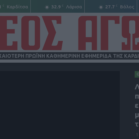
C
C
C
1
Καρδίτσα
32.9
Λάρισα
27.7
Βόλος
ΧΑΙΟΤΕΡΗ ΠΡΩΪΝΗ ΚΑΘΗΜΕΡΙΝΗ ΕΦΗΜΕΡΙΔΑ ΤΗΣ ΚΑΡΔ
ΝΕΟΣ
Λ
π
ε
μ
ΑΓΩΝ
τ
1