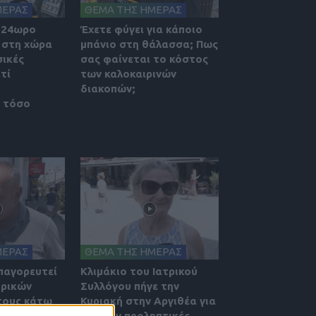
ΜΕΡΑΣ
ΘΕΜΑ ΤΗΣ ΗΜΕΡΑΣ
 24ωρο
Έχετε φύγει για κάποιο
 στη χώρα
μπάνιο στη θάλασσα; Πως
ικές
σας φαίνεται το κόστος
ατί
των καλοκαιρινών
διακοπών;
 τόσο
ΜΕΡΑΣ
ΘΕΜΑ ΤΗΣ ΗΜΕΡΑΣ
παγορευτεί
Κλιμάκιο του Ιατρικού
τρικών
Συλλόγου πήγε την
 τους κάτω
Κυριακή στην Αργιθέα για
 Πως το
δωρεάν προληπτικές