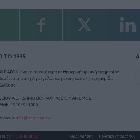
 ΤΟ 1935
Α
ΟΣ ΑΓΩΝ είναι η αρχαιότερη καθημερινή πρωινή εφημερίδα
Καρδίτσας και η 2η μεγαλύτερη περιφερειακή εφημερίδα
Ελλάδας!
ΕΞΙΟΥ Α.Ε. - ΔΗΜΟΣΙΟΓΡΑΦΙΚΟΣ ΟΡΓΑΝΙΣΜΟΣ
ΓΕΜΗ: 19103931000
οινωνία:
info@neosagon.gr
ade by
NORTHBRIDGE
.
Όροι Χρήσης
Πολιτική Απορρήτου