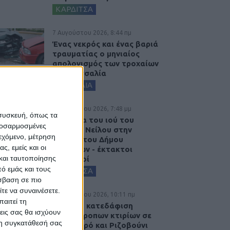
ΚΑΡΔΙΤΣΑ
7 Αυγούστου 2026, 8:44 πμ
Ένας νεκρός και ένας βαριά
τραυματίας ο μηνιαίος
απολογισμός των τροχαίων
στη Θεσσαλία
ΘΕΣΣΑΛΙΑ
6 Αυγούστου 2026, 7:48 μμ
 συσκευή, όπως τα
Κρούσμα του ιού του
προσαρμοσμένες
Δυτικού Νείλου στην
ιεχόμενο, μέτρηση
Κυψέλη του Δήμου
ς, εμείς και οι
Σοφάδων - έκτακτοι
και ταυτοποίησης
ψεκασμοί
ό εμάς και τους
ΚΑΡΔΙΤΣΑ
σβαση σε πιο
τε να συναινέσετε.
6 Αυγούστου 2026, 10:11 πμ
αιτεί τη
Ξεκινά η κατεδάφιση
εις σας θα ισχύουν
ετοιμόρροπων κτιρίων σε
 τη συγκατάθεσή σας
Αγναντερό και Ριζοβούνι