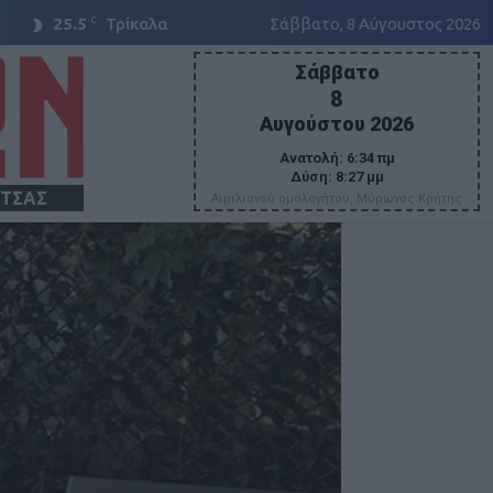
C
25.5
Τρίκαλα
Σάββατο, 8 Αύγουστος 2026
Σάββατο
8
Αυγούστου 2026
Ανατολή:
6:34 πμ
Δύση:
8:27 μμ
ΙΤΣΑΣ
Αιμιλιανού ομολογήτου, Μύρωνος Κρήτης