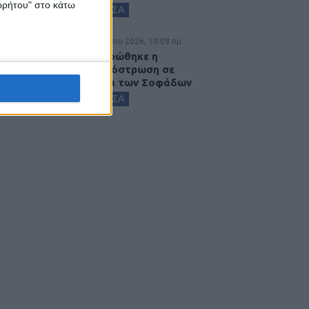
ορρήτου" στο κάτω
ΚΑΡΔΙΤΣΑ
6 Αυγούστου 2026, 10:09 πμ
Ολοκληρώθηκε η
ασφαλτόστρωση σε
τμήματα των Σοφάδων
ΚΑΡΔΙΤΣΑ