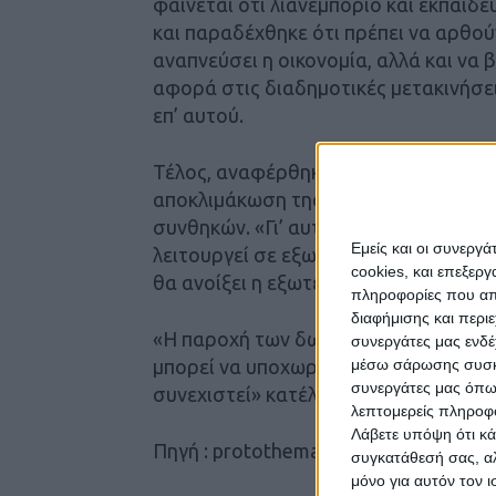
φαίνεται ότι λιανεμπόριο και εκπαίδ
και παραδέχθηκε ότι πρέπει να αρθούν
αναπνεύσει η οικονομία, αλλά και να
αφορά στις διαδημοτικές μετακινήσεις
επ’ αυτού.
Τέλος, αναφέρθηκε σε ακόμα έναν πα
αποκλιμάκωση της πίεσης από την παν
συνθηκών. «Γι’ αυτό απελευθερώνου
Εμείς και οι συνεργ
λειτουργεί σε εξωτερικούς χώρους» 
cookies, και επεξε
θα ανοίξει η εξωτερική εστίαση.
πληροφορίες που απο
διαφήμισης και περι
«Η παροχή των δωρεάν τεστ θα ισχύσει
συνεργάτες μας ενδέ
μέσω σάρωσης συσκευ
μπορεί να υποχωρήσει λόγω των αυξη
συνεργάτες μας όπω
συνεχιστεί» κατέληξε ο κ. Σκέρτσος.
λεπτομερείς πληροφορ
Λάβετε υπόψη ότι κά
Πηγή : protothema
συγκατάθεσή σας, αλ
μόνο για αυτόν τον 