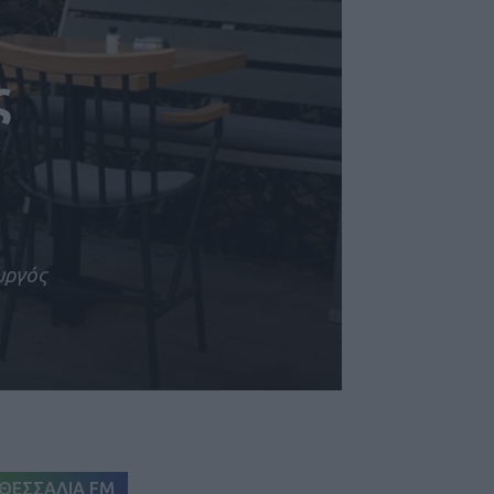
ς
υργός
ΘΕΣΣΑΛΙΑ FM