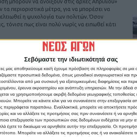
ευση μπορούν να ανοίξουν στις αρχές Απριλίου»
 τα περιοριστικά μέτρα, για να μπορέσει να
 βελτιωθεί η ψυχολογία των πολιτών. Όσον
, τόνισε πως είναι πολύ νωρίς να ειπωθεί κάτι
ράγοντα που θα βοηθήσει για την
δημία και αυτός είναι η βελτίωση των καιρικών
Σεβόμαστε την ιδιωτικότητά σας
με δραστηριότητες που βοηθούν τον κόσμο να
άτες μας αποθηκεύουμε και/ή έχουμε πρόσβαση σε πληροφορίες σε μια
τόνισε και υπογράμμισε πως μέσα στον Απρίλιο
ργαζόμαστε προσωπικά δεδομένα, όπως μοναδικοί αναγνωριστικοί και 
στέλλονται από μια συσκευή για εξατομικευμένες διαφημίσεις και περ
εχομένου, έρευνα ακροατηρίου και ανάπτυξη υπηρεσιών.
Με την άδειά σα
 για Απρίλιο και Μάιο και από τον Ιούνιο θα
χεται να χρησιμοποιήσουμε ακριβή δεδομένα γεωγραφικής τοποθεσίας 
ών. Μπορείτε να κάνετε κλικ για να συναινέσετε στην επεξεργασία απ
μένων εμβολιασμών. Αν χρειαστεί όμως, θα
ς περιγράφεται παραπάνω. Εναλλακτικά, μπορείτε να αποκτήσετε πρό
ίες και να αλλάξετε τις προτιμήσεις σας πριν συναινέσετε ή να αρνηθεί
ποια επεξεργασία των προσωπικών σας δεδομένων ενδέχεται να μην απ
λά έχετε το δικαίωμα να αρνηθείτε αυτήν την επεξεργασία. Οι προτιμήσ
ιστότοπο. Μπορείτε να αλλάξετε τις προτιμήσεις σας ή να ανακαλέσετε