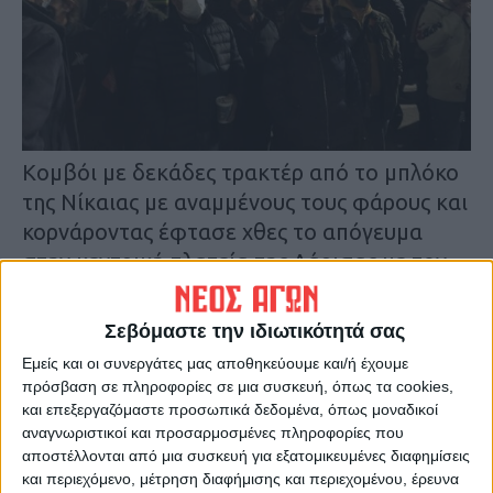
Κομβόι με δεκάδες τρακτέρ από το μπλόκο
της Νίκαιας με αναμμένους τους φάρους και
κορνάροντας έφτασε χθες το απόγευμα
στην κεντρική πλατεία της Λάρισας με τον
κόσμο να τους υποδέχεται με
χειροκροτήματα.
Σεβόμαστε την ιδιωτικότητά σας
Παράλληλα, το μπλόκο της Νίκαιας,
Εμείς και οι συνεργάτες μας αποθηκεύουμε και/ή έχουμε
προκειμένου να υπάρξει ο απαραίτητος
πρόσβαση σε πληροφορίες σε μια συσκευή, όπως τα cookies,
ενιαίος, συντονισμός καλεί σε πανελλαδική
και επεξεργαζόμαστε προσωπικά δεδομένα, όπως μοναδικοί
αναγνωριστικοί και προσαρμοσμένες πληροφορίες που
σύσκεψη εκπροσώπων των μπλόκων αύριο
αποστέλλονται από μια συσκευή για εξατομικευμένες διαφημίσεις
Κυριακή 13 Φεβρουαρίου, στη 1 μ.μ., στη
και περιεχόμενο, μέτρηση διαφήμισης και περιεχομένου, έρευνα