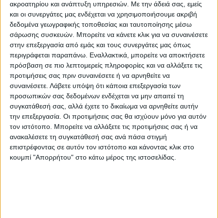
Νίκαια της Λάρισας.
ακροατηρίου και ανάπτυξη υπηρεσιών.
Με την άδειά σας, εμείς
και οι συνεργάτες μας ενδέχεται να χρησιμοποιήσουμε ακριβή
Οι αγρότες από το μπλόκο της Νίκαιας και
δεδομένα γεωγραφικής τοποθεσίας και ταυτοποίησης μέσω
τα άλλα μπλόκα της Θεσσαλίας, έστειλαν
σάρωσης συσκευών. Μπορείτε να κάνετε κλικ για να συναινέσετε
χθες μήνυμα κλιμάκωσης του αγώνα τους.
στην επεξεργασία από εμάς και τους συνεργάτες μας όπως
Όπως τονίστηκε από τους εκπροσώπους
περιγράφεται παραπάνω. Εναλλακτικά, μπορείτε να αποκτήσετε
πρόσβαση σε πιο λεπτομερείς πληροφορίες και να αλλάξετε τις
του μπλόκου, ο αγώνας των αγροτών είναι
προτιμήσεις σας πριν συναινέσετε ή να αρνηθείτε να
δίκαιος και είναι ορατή η ανάγκη κοινής
συναινέσετε.
Λάβετε υπόψη ότι κάποια επεξεργασία των
προσπάθειας με τα υπόλοιπα κοινωνικά
προσωπικών σας δεδομένων ενδέχεται να μην απαιτεί τη
συγκατάθεσή σας, αλλά έχετε το δικαίωμα να αρνηθείτε αυτήν
στρώματα, κάτω από τα κοινά προβλήματα
την επεξεργασία. Οι προτιμήσεις σας θα ισχύουν μόνο για αυτόν
και αιτήματα. «Όλοι βλέπουμε το εισόδημά
τον ιστότοπο. Μπορείτε να αλλάξετε τις προτιμήσεις σας ή να
μας να μειώνεται με αποτέλεσμα να
ανακαλέσετε τη συγκατάθεσή σας ανά πάσα στιγμή
δυσκολεύεται περισσότερο η ζωή μας στα
επιστρέφοντας σε αυτόν τον ιστότοπο και κάνοντας κλικ στο
κουμπί "Απορρήτου" στο κάτω μέρος της ιστοσελίδας.
χωριά και στις πόλεις. Όλους μας πλήττει η
ακρίβεια στο οικιακό ηλεκτρικό ρεύμα, στα
καύσιμα θέρμανσης και μετακίνησης, στα
τρόφιμα κλπ» τόνισαν μεταξύ άλλων.
Οι αγρότες συμπλήρωσαν μία εβδομάδα