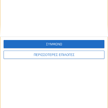
ΑΓΡΟΤΙΚΑ
Πράσινο φως στον νέο ΟΠΕΚΕΠΕ από την
Κομισιόν
ΣΥΜΦΩΝΩ
ΠΕΡΙΣΣΟΤΕΡΕΣ ΕΠΙΛΟΓΕΣ