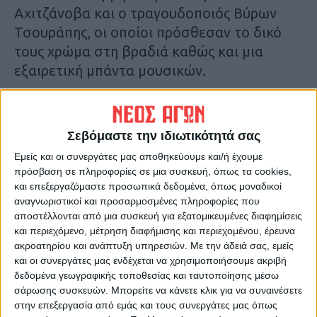
Αχιτζάνοβα και ο τραγουδοποιός Βύρων
Τσουράπης, οι οποίοι πρόσθεσαν το δικό
τους χρώμα στη βραδιά καθώς και μια
εξαιρετική μπάντα μουσικών.
Χιλιάδες άνθρωποι όλων των ηλικιών από
διάφορες περιοχές της Θεσσαλίας
Σεβόμαστε την ιδιωτικότητά σας
συγκεντρώθηκαν στην Ιτέα και
Εμείς και οι συνεργάτες μας αποθηκεύουμε και/ή έχουμε
χειροκρότησαν θερμά τους καλλιτέχνες,
πρόσβαση σε πληροφορίες σε μια συσκευή, όπως τα cookies,
μετατρέποντας τη βραδιά σε μια μεγάλη
και επεξεργαζόμαστε προσωπικά δεδομένα, όπως μοναδικοί
αναγνωριστικοί και προσαρμοσμένες πληροφορίες που
γιορτή. Η είσοδος ήταν ελεύθερη,
αποστέλλονται από μια συσκευή για εξατομικευμένες διαφημίσεις
προσφέροντας σε όλους την ευκαιρία να
και περιεχόμενο, μέτρηση διαφήμισης και περιεχομένου, έρευνα
απολαύσουν αυτή τη μοναδική συνάντηση.
ακροατηρίου και ανάπτυξη υπηρεσιών.
Με την άδειά σας, εμείς
και οι συνεργάτες μας ενδέχεται να χρησιμοποιήσουμε ακριβή
δεδομένα γεωγραφικής τοποθεσίας και ταυτοποίησης μέσω
σάρωσης συσκευών. Μπορείτε να κάνετε κλικ για να συναινέσετε
στην επεξεργασία από εμάς και τους συνεργάτες μας όπως