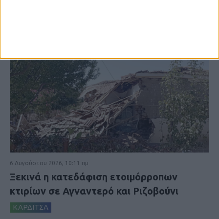
6 Αυγούστου 2026, 10:11 πμ
Ξεκινά η κατεδάφιση ετοιμόρροπων
κτιρίων σε Αγναντερό και Ριζοβούνι
ΚΑΡΔΙΤΣΑ