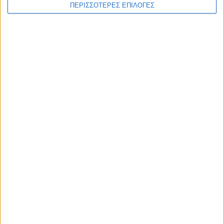
ΠΕΡΙΣΣΟΤΕΡΕΣ ΕΠΙΛΟΓΕΣ
Δυτικού Νείλου στην Κυψέλη - ο Δήμος
Σοφάδων στις επηρεαζόμενες περιοχές
ΘΕΣΣΑΛΙΑ