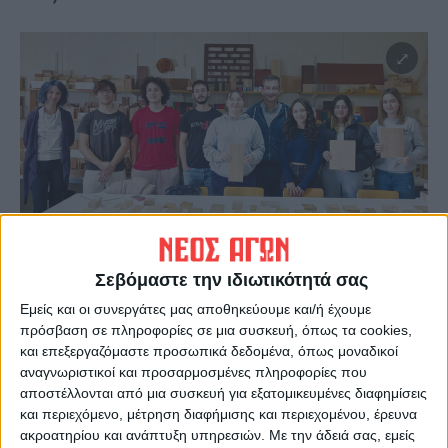
Στο Εργαστήριο Επιστήμης και Τεχνολογίας Ξύλου σχεδόν όλη η
Σεβόμαστε την ιδιωτικότητά σας
«ομάδα» με τον
Εμείς και οι συνεργάτες μας αποθηκεύουμε και/ή έχουμε
καθηγητή Γιώργο Μαντάνη, σε άσκηση ξυλογνωσίας με μακροσκοπική
πρόσβαση σε πληροφορίες σε μια συσκευή, όπως τα cookies,
παρατήρηση
και επεξεργαζόμαστε προσωπικά δεδομένα, όπως μοναδικοί
αναγνωριστικοί και προσαρμοσμένες πληροφορίες που
αποστέλλονται από μια συσκευή για εξατομικευμένες διαφημίσεις
Επίσης προφανώς έχει τεχνική σημασία και
και περιεχόμενο, μέτρηση διαφήμισης και περιεχομένου, έρευνα
σπουδαιότητα για μηχανικούς (πολιτικούς –
ακροατηρίου και ανάπτυξη υπηρεσιών.
Με την άδειά σας, εμείς