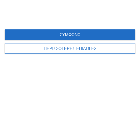
ΠΟΛΙΤΙΣΜΟΣ
Προγραμματική σύμβαση για τη γέφυρα
του Κοράκου
ΣΥΜΦΩΝΩ
ΠΕΡΙΣΣΟΤΕΡΕΣ ΕΠΙΛΟΓΕΣ