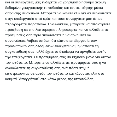
αρχιτέκτονες), τεχνολόγους ή/και
και οι συνεργάτες μας ενδέχεται να χρησιμοποιήσουμε ακριβή
δεδομένα γεωγραφικής τοποθεσίας και ταυτοποίησης μέσω
σχεδιαστές που χρησιμοποιούν το ξύλο ως
σάρωσης συσκευών. Μπορείτε να κάνετε κλικ για να συναινέσετε
δομικό, κατασκευαστικό ή/και
στην επεξεργασία από εμάς και τους συνεργάτες μας όπως
διακοσμητικό υλικό.
περιγράφεται παραπάνω. Εναλλακτικά, μπορείτε να αποκτήσετε
πρόσβαση σε πιο λεπτομερείς πληροφορίες και να αλλάξετε τις
προτιμήσεις σας πριν συναινέσετε ή να αρνηθείτε να
Στο μάθημα αυτό διδάσκεται αρχικά η δομή
συναινέσετε.
Λάβετε υπόψη ότι κάποια επεξεργασία των
του ξύλου, τα ανατομικά στοιχεία του, και
προσωπικών σας δεδομένων ενδέχεται να μην απαιτεί τη
στη συνέχεια υπάρχει εξάσκηση των
συγκατάθεσή σας, αλλά έχετε το δικαίωμα να αρνηθείτε αυτήν
την επεξεργασία. Οι προτιμήσεις σας θα ισχύουν μόνο για αυτόν
φοιτητών με μακροσκοπική παρατήρηση
τον ιστότοπο. Μπορείτε να αλλάξετε τις προτιμήσεις σας ή να
και σειρά εργαστηριακών ασκήσεων. Στη
ανακαλέσετε τη συγκατάθεσή σας ανά πάσα στιγμή
συνέχεια, σε προχωρημένο επίπεδο, δίνεται
επιστρέφοντας σε αυτόν τον ιστότοπο και κάνοντας κλικ στο
έμφαση στα μικροσκοπικά χαρακτηριστικά
κουμπί "Απορρήτου" στο κάτω μέρος της ιστοσελίδας.
και γνωρίσματα των ειδών (περίπου 50
ειδών) και οι φοιτητές εμβαθύνουν στο
λογισμικό πρόγραμμα,
InsideWood.
Επίσης παρέχονται πολλά στοιχεία και