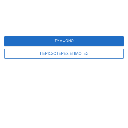
ΠΟΛΙΤΙΣΜΟΣ
Οι Φαναριώτες Μάστοροι της Πέτρας και
η ζωή στα Κομπελιώτικα Ντάμια
ΣΥΜΦΩΝΩ
ΠΕΡΙΣΣΟΤΕΡΕΣ ΕΠΙΛΟΓΕΣ
ΘΕΣΣΑΛΙΑ FM
ΑΚΟΥΣΤΕ ΖΩΝΤΑΝΑ