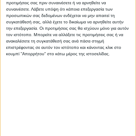
προτιμήσεις σας πριν συναινέσετε ή να αρνηθείτε να
Όλες οι εξελίξεις στην περιοχή της
Καρδίτσας και ευρύτερα της Θεσσαλίας
συναινέσετε.
Λάβετε υπόψη ότι κάποια επεξεργασία των
προσωπικών σας δεδομένων ενδέχεται να μην απαιτεί τη
συγκατάθεσή σας, αλλά έχετε το δικαίωμα να αρνηθείτε αυτήν
την επεξεργασία. Οι προτιμήσεις σας θα ισχύουν μόνο για αυτόν
ΠΡΟΗΓΟΥΜΕΝΟ ΑΡΘΡΟ
ΕΠΟΜΕΝΟ ΑΡΘΡΟ
τον ιστότοπο. Μπορείτε να αλλάξετε τις προτιμήσεις σας ή να
Πλούσιο πρόγραμμα
Η μουσική της Μικράς Ασίας
ανακαλέσετε τη συγκατάθεσή σας ανά πάσα στιγμή
εκδηλώσεων και τον
με... φόντο το Φανάρι
επιστρέφοντας σε αυτόν τον ιστότοπο και κάνοντας κλικ στο
Αύγουστο στο Δήμο
κουμπί "Απορρήτου" στο κάτω μέρος της ιστοσελίδας.
Σοφάδων
ΝΕΟΣ ΑΓΩΝ
https://neosagon.gr
Η Αρχαιότερη Καθημερινή Πρωινή Εφημερίδα της Καρδίτσας