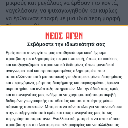
μικρούς και μεγάλους να έρθουν πιο κοντά,
ναγελάσουν, να ψυχαγωγηθούν και κυρίως
να έρθουνσε επαφή με μια ιδιαίτερη μορφή
Τέχνης, το θέατρο.
Επιπλέον πραγματοποιούνται παραστάσεις
Σεβόμαστε την ιδιωτικότητά σας
θεάτρου σκιών πουενθουσιάζουν τους
Εμείς και οι συνεργάτες μας αποθηκεύουμε και/ή έχουμε
μικρούςμας φίλους.
πρόσβαση σε πληροφορίες σε μια συσκευή, όπως τα cookies,
και επεξεργαζόμαστε προσωπικά δεδομένα, όπως μοναδικοί
Αναλυτικότερα στην έντυπη έκδοση του «Νέου
αναγνωριστικοί και προσαρμοσμένες πληροφορίες που
αποστέλλονται από μια συσκευή για εξατομικευμένες διαφημίσεις
Αγώνα»
και περιεχόμενο, μέτρηση διαφήμισης και περιεχομένου, έρευνα
ακροατηρίου και ανάπτυξη υπηρεσιών.
Με την άδειά σας, εμείς
Τελευταίες Ειδήσεις Σήμερα
και οι συνεργάτες μας ενδέχεται να χρησιμοποιήσουμε ακριβή
δεδομένα γεωγραφικής τοποθεσίας και ταυτοποίησης μέσω
σάρωσης συσκευών. Μπορείτε να κάνετε κλικ για να συναινέσετε
στην επεξεργασία από εμάς και τους συνεργάτες μας όπως
Ακολούθησε την εφημερίδα ΝΕΟΣ
περιγράφεται παραπάνω. Εναλλακτικά, μπορείτε να αποκτήσετε
ΑΓΩΝ στο Google News!
πρόσβαση σε πιο λεπτομερείς πληροφορίες και να αλλάξετε τις