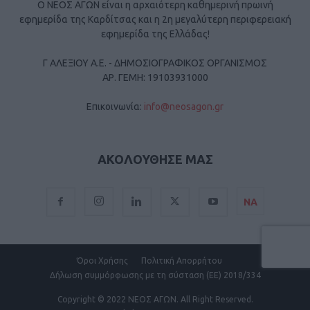
Ο ΝΕΟΣ ΑΓΩΝ είναι η αρχαιότερη καθημερινή πρωινή
εφημερίδα της Καρδίτσας και η 2η μεγαλύτερη περιφερειακή
εφημερίδα της Ελλάδας!
Γ ΑΛΕΞΙΟΥ Α.Ε. - ΔΗΜΟΣΙΟΓΡΑΦΙΚΟΣ ΟΡΓΑΝΙΣΜΟΣ
ΑΡ. ΓΕΜΗ: 19103931000
Επικοινωνία:
info@neosagon.gr
ΑΚΟΛΟΥΘΗΣΕ ΜΑΣ
ΝΑ
Όροι Χρήσης
Πολιτική Απορρήτου
Δήλωση συμμόρφωσης με τη σύσταση (ΕΕ) 2018/334
Copyright
© 2022 ΝΕΟΣ ΑΓΩΝ.
All Right Reserved.