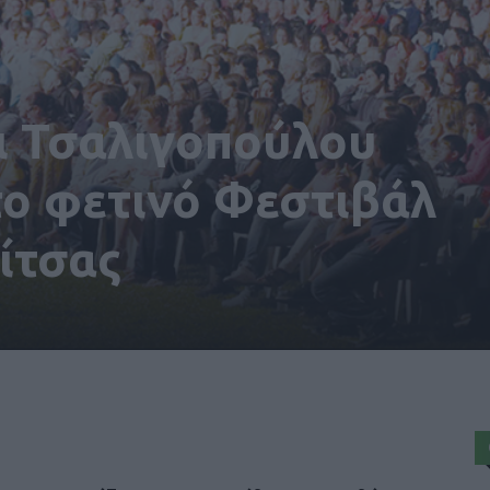
ι Τσαλιγοπούλου
το φετινό Φεστιβάλ
ίτσας