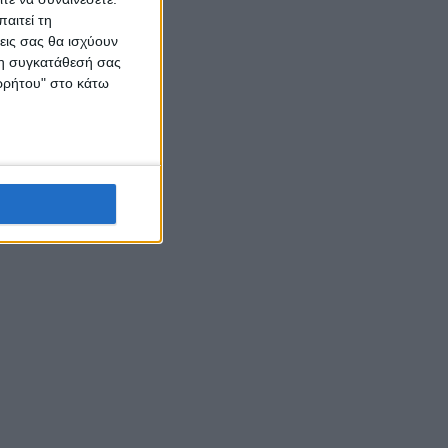
αιτεί τη
εις σας θα ισχύουν
 τη συγκατάθεσή σας
ορρήτου" στο κάτω