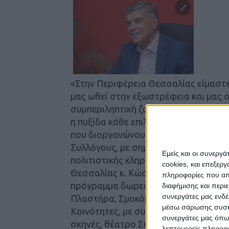
«Στην Περιφέρεια Θεσσαλίας είμαστε 
μας ωθεί στην εξωστρέφεια και μας οδ
συμπεριληπτική ζωή ίσων ευκαιριών, χ
η πυξίδα κάθε επιλογής μας, η βασικ
που διοργανώνουμε και φέτος, στηρίζ
Συλλόγους, με σημαντικό έργο στην δ
Εμείς και οι συνεργ
πολιτιστικής κληρονομιάς της Π.Ε. Κ
cookies, και επεξε
Θεσσαλίας κ. Κώστας Αγοραστος και 
πληροφορίες που απο
πρόγραμμα δωρεάν εκδηλώσεων τρίμην
διαφήμισης και περι
συνεργάτες μας ενδέ
Πλαστήρα, Σμοκόβου, Στεφανιάδας κα
μέσω σάρωσης συσκευ
Κοινότητες, με συναυλίες, μουσικοθε
συνεργάτες μας όπω
σκηνές, θέατρο Σκιών, το Φεστιβάλ 
λεπτομερείς πληροφορ