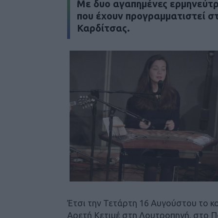
Mε δυο αγαπημένες ερμηνεύτρι
που έχουν προγραμματιστεί σ
Καρδίτσας.
Έτσι την Τετάρτη 16 Αυγούστου το κο
Αρετή Κετιμέ στη Λουτροπηγή, στο Π