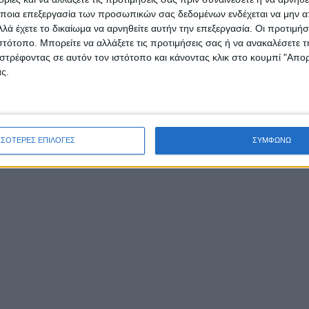
φυσικής ομορφιάς με ιστορία, παραδόσεις, ήθη,
ποια επεξεργασία των προσωπικών σας δεδομένων ενδέχεται να μην απ
δύναμη της επαφής με τη φύση, της
λά έχετε το δικαίωμα να αρνηθείτε αυτήν την επεξεργασία. Οι προτιμήσ
ιστότοπο. Μπορείτε να αλλάξετε τις προτιμήσεις σας ή να ανακαλέσετε
χνης, προσφέρουμε ανάσες ψυχαγωγίας και
στρέφοντας σε αυτόν τον ιστότοπο και κάνοντας κλικ στο κουμπί "Απ
ότητα, στηρίζουμε ενεργητικά τους ανθρώπους
ς.
ον πολιτισμό, τον τουρισμό και την τοπική
ΣΣΟΤΕΡΕΣ ΕΠΙΛΟΓΕΣ
ΣΥΜΦΩΝΩ