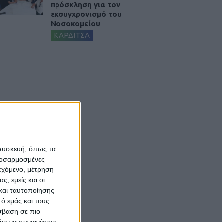
πρόσκληση για τον
εκσυγχρονισμό του
Νοσοκομείου
ΚΑΡΔΙΤΣΑ
 συσκευή, όπως τα
προσαρμοσμένες
ιεχόμενο, μέτρηση
ς, εμείς και οι
και ταυτοποίησης
ό εμάς και τους
σβαση σε πιο
τε να συναινέσετε.