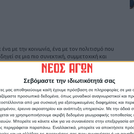
ένα με την κοινωνία, ένα με τον πολιτισμό που
ηγεί σε μια πιο συνεκτική, συμμετοχική και
ωρίς αποκλεισμούς και διακρίσεις. Αυτή είναι
ή αρχή και η φιλοσοφία του Φεστιβάλ Λιμνών
οντας Δήμους, Τοπικές Κοινότητες και άξιους
Σεβόμαστε την ιδιωτικότητά σας
ιατήρηση και ανάδειξη της λαϊκής και
άτες μας αποθηκεύουμε και/ή έχουμε πρόσβαση σε πληροφορίες σε μια
αρδίτσας» υπογραμμίζει ο Περιφερειάρχης
ργαζόμαστε προσωπικά δεδομένα, όπως μοναδικοί αναγνωριστικοί και 
προσθέτει: « Με ένα ακόμα πιο πλούσιο
στέλλονται από μια συσκευή για εξατομικευμένες διαφημίσεις και περ
ης διάρκειας, με επίκεντρο τις λίμνες
εχομένου, έρευνα ακροατηρίου και ανάπτυξη υπηρεσιών.
Με την άδειά σα
χεται να χρησιμοποιήσουμε ακριβή δεδομένα γεωγραφικής τοποθεσίας 
ι διάσπαρτο σε Δήμους και Τοπικές
ών. Μπορείτε να κάνετε κλικ για να συναινέσετε στην επεξεργασία απ
ατρικές παραστάσεις, θεατρικές τοπικές
ς περιγράφεται παραπάνω. Εναλλακτικά, μπορείτε να αποκτήσετε πρό
Λιμνών συνδέει τους ανθρώπους κάθε ηλικίας
ίες και να αλλάξετε τις προτιμήσεις σας πριν συναινέσετε ή να αρνηθεί