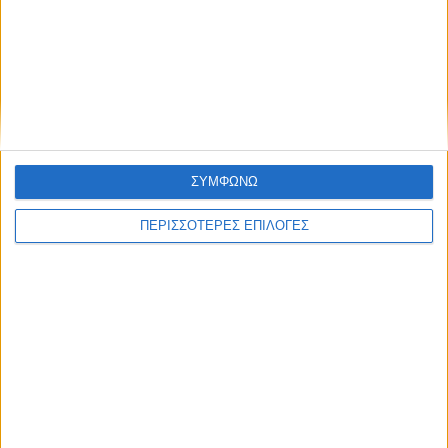
ΔΙΕΘΝΗ
Έκθεση-σοκ για τη Βενεζουέλα:
Υποσιτισμός, σκέψεις αυτοκτονίας και
τεράστιες ελλείψεις στα σχολεία
ΣΥΜΦΩΝΩ
ΠΕΡΙΣΣΟΤΕΡΕΣ ΕΠΙΛΟΓΕΣ