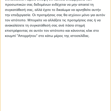
προσωπικών σας δεδομένων ενδέχεται να μην απαιτεί τη
συγκατάθεσή σας, αλλά έχετε το δικαίωμα να αρνηθείτε αυτήν
Σύμφωνα με αναλυτές, οι συνομιλίες των
την επεξεργασία. Οι προτιμήσεις σας θα ισχύουν μόνο για αυτόν
δύο ηγετών αναμένεται να επικεντρωθούν
τον ιστότοπο. Μπορείτε να αλλάξετε τις προτιμήσεις σας ή να
όχι μόνο στην περαιτέρω ανάπτυξη της
ανακαλέσετε τη συγκατάθεσή σας ανά πάσα στιγμή
διμερούς συνεργασίας, αλλά και στις
επιστρέφοντας σε αυτόν τον ιστότοπο και κάνοντας κλικ στο
κουμπί "Απορρήτου" στο κάτω μέρος της ιστοσελίδας.
εξελίξεις γύρω από τις συγκρούσεις στην
Ουκρανία και τη Μέση Ανατολή, καθώς και
στην πρόσφατη επίσκεψη του Ντόναλντ
Τραμπ στο Πεκίνο.
Σχέδιο για την κατασκευή μεγάλου αγωγού
αερίου, ονόματι «Ισχύς της Σιβηρίας 2», που
θα συνδέσει τα μεγαλύτερα ρωσικά
κοιτάσματα στη βόρεια Σιβηρία με την Κίνα
μέσω Μογγολίας, αναμένεται επίσης να
εξεταστεί. Αυτό χαρακτηρίζεται