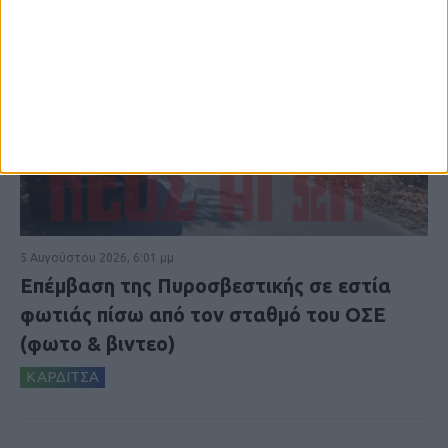
5 Αυγούστου 2026, 6:01 μμ
Επέμβαση της Πυροσβεστικής σε εστία
φωτιάς πίσω από τον σταθμό του ΟΣΕ
(φωτο & βιντεο)
ΚΑΡΔΙΤΣΑ