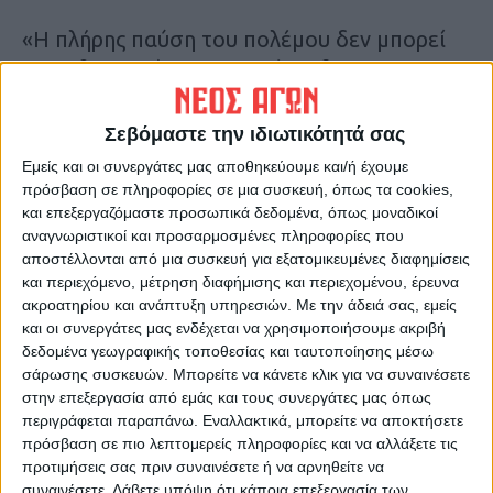
«Η πλήρης παύση του πολέμου δεν μπορεί
να καθυστερήσει, η επανέναρξη των
εχθροπραξιών είναι ακόμη λιγότερο
επιθυμητή και η συνέχιση των
Σεβόμαστε την ιδιωτικότητά σας
διαπραγματεύσεων είναι ιδιαίτερα
Εμείς και οι συνεργάτες μας αποθηκεύουμε και/ή έχουμε
σημαντική», δήλωσε χαρακτηριστικά.
πρόσβαση σε πληροφορίες σε μια συσκευή, όπως τα cookies,
και επεξεργαζόμαστε προσωπικά δεδομένα, όπως μοναδικοί
αναγνωριστικοί και προσαρμοσμένες πληροφορίες που
Η επίσκεψη του Βλαντίμιρ Πούτιν
αποστέλλονται από μια συσκευή για εξατομικευμένες διαφημίσεις
πραγματοποιείται σε μια περίοδο κατά την
και περιεχόμενο, μέτρηση διαφήμισης και περιεχομένου, έρευνα
οποία Μόσχα και Πεκίνο έχουν ενισχύσει
ακροατηρίου και ανάπτυξη υπηρεσιών.
Με την άδειά σας, εμείς
και οι συνεργάτες μας ενδέχεται να χρησιμοποιήσουμε ακριβή
σημαντικά τη συνεργασία τους σε επίπεδο
δεδομένα γεωγραφικής τοποθεσίας και ταυτοποίησης μέσω
εμπορίου, διπλωματίας και ασφάλειας.
σάρωσης συσκευών. Μπορείτε να κάνετε κλικ για να συναινέσετε
Πρόκειται για την 25η επίσημη επίσκεψη
στην επεξεργασία από εμάς και τους συνεργάτες μας όπως
περιγράφεται παραπάνω. Εναλλακτικά, μπορείτε να αποκτήσετε
του Ρώσου προέδρου στην Κίνα στα
πρόσβαση σε πιο λεπτομερείς πληροφορίες και να αλλάξετε τις
περίπου 25 χρόνια της πολιτικής κυριαρχίας
προτιμήσεις σας πριν συναινέσετε ή να αρνηθείτε να
του στη Ρωσία.
συναινέσετε.
Λάβετε υπόψη ότι κάποια επεξεργασία των