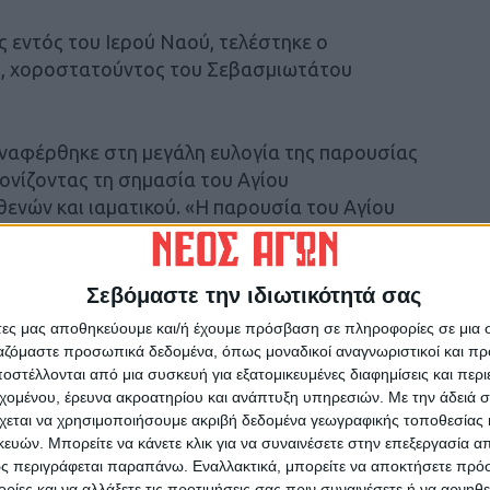
ς εντός του Ιερού Ναού, τελέστηκε ο
ς, χοροστατούντος του Σεβασμιωτάτου
αναφέρθηκε στη μεγάλη ευλογία της παρουσίας
ονίζοντας τη σημασία του Αγίου
νών και ιαματικού. «Η παρουσία του Αγίου
 και μας υπενθυμίζει τη δύναμη της αγάπης και
ν Ιαματικό Άγιο να χαρίζει υγεία ψυχής και
μείωσε χαρακτηριστικά.
Σεβόμαστε την ιδιωτικότητά σας
άτες μας αποθηκεύουμε και/ή έχουμε πρόσβαση σε πληροφορίες σε μια
νος θα παραμείνει προς προσκύνηση στον Ιερό
ργαζόμαστε προσωπικά δεδομένα, όπως μοναδικοί αναγνωριστικοί και 
τη 5 Νοεμβρίου.
στέλλονται από μια συσκευή για εξατομικευμένες διαφημίσεις και περ
εχομένου, έρευνα ακροατηρίου και ανάπτυξη υπηρεσιών.
Με την άδειά σα
χεται να χρησιμοποιήσουμε ακριβή δεδομένα γεωγραφικής τοποθεσίας 
ών. Μπορείτε να κάνετε κλικ για να συναινέσετε στην επεξεργασία απ
ς περιγράφεται παραπάνω. Εναλλακτικά, μπορείτε να αποκτήσετε πρό
ίες και να αλλάξετε τις προτιμήσεις σας πριν συναινέσετε ή να αρνηθεί