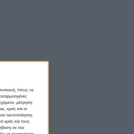
 συσκευή, όπως τα
προσαρμοσμένες
ιεχόμενο, μέτρηση
ς, εμείς και οι
και ταυτοποίησης
ό εμάς και τους
σβαση σε πιο
τε να συναινέσετε.