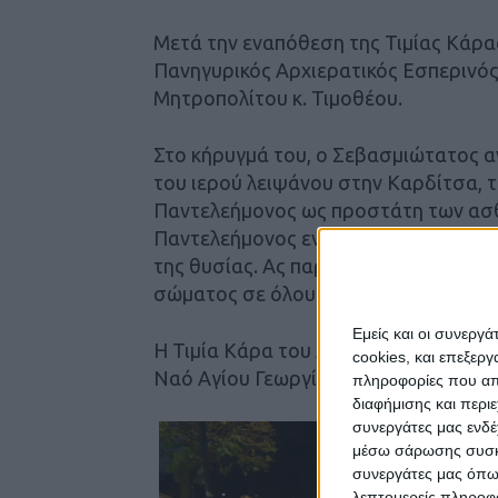
​Μετά την εναπόθεση της Τιμίας Κάρα
Πανηγυρικός Αρχιερατικός Εσπερινό
Μητροπολίτου κ. Τιμοθέου.
​Στο κήρυγμά του, ο Σεβασμιώτατος 
του ιερού λειψάνου στην Καρδίτσα, τ
Παντελεήμονος ως προστάτη των ασθε
Παντελεήμονος ενισχύει την πίστη μας
της θυσίας. Ας παρακαλέσουμε όλοι το
σώματος σε όλους τους πιστούς», ση
Εμείς και οι συνεργ
​Η Τιμία Κάρα του Αγίου Παντελεήμο
cookies, και επεξε
Ναό Αγίου Γεωργίου μέχρι την Τετάρ
πληροφορίες που απο
διαφήμισης και περι
συνεργάτες μας ενδέ
μέσω σάρωσης συσκευ
συνεργάτες μας όπω
λεπτομερείς πληροφορ