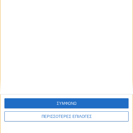
UNCATEGORIZED
Οι Καρδιτσιώτες και η Αναγέννηση
ΣΥΜΦΩΝΩ
ΠΕΡΙΣΣΟΤΕΡΕΣ ΕΠΙΛΟΓΕΣ