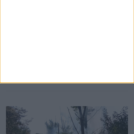
5 Αυγούστου 2026, 6:14 μμ
Παρανάλωμα του πυρός έγινε ΙΧ έξω από
το Μορφοβούνι, έσπευσε η Πυροσβεστική
(ΦΩΤΟ)
ΚΑΡΔΙΤΣΑ