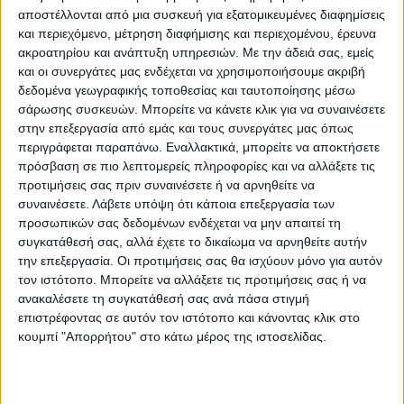
αποστέλλονται από μια συσκευή για εξατομικευμένες διαφημίσεις
και περιεχόμενο, μέτρηση διαφήμισης και περιεχομένου, έρευνα
ακροατηρίου και ανάπτυξη υπηρεσιών.
Με την άδειά σας, εμείς
και οι συνεργάτες μας ενδέχεται να χρησιμοποιήσουμε ακριβή
δεδομένα γεωγραφικής τοποθεσίας και ταυτοποίησης μέσω
σάρωσης συσκευών. Μπορείτε να κάνετε κλικ για να συναινέσετε
Με το “δεξί” ξεκίνησαν και οι Τιτάνες
στην επεξεργασία από εμάς και τους συνεργάτες μας όπως
Παλαμά στη National League 2 κρδίζοντας
περιγράφεται παραπάνω. Εναλλακτικά, μπορείτε να αποκτήσετε
πρόσβαση σε πιο λεπτομερείς πληροφορίες και να αλλάξετε τις
τον Μέγα Αλέξανδρο Γιαννιτσών με 79-54.
προτιμήσεις σας πριν συναινέσετε ή να αρνηθείτε να
συναινέσετε.
Λάβετε υπόψη ότι κάποια επεξεργασία των
Από την αρχή επέβαλαν τον ρυθμό τους και
προσωπικών σας δεδομένων ενδέχεται να μην απαιτεί τη
δεν συνάντησαν καμία δυσκολία για να
συγκατάθεσή σας, αλλά έχετε το δικαίωμα να αρνηθείτε αυτήν
την επεξεργασία. Οι προτιμήσεις σας θα ισχύουν μόνο για αυτόν
φθάσουν στην επικράτηση. Είναι
τον ιστότοπο. Μπορείτε να αλλάξετε τις προτιμήσεις σας ή να
χαρακτηριστικό ότι προηγήθηκαν στο
ανακαλέσετε τη συγκατάθεσή σας ανά πάσα στιγμή
ημίχρονο με 46-20.
επιστρέφοντας σε αυτόν τον ιστότοπο και κάνοντας κλικ στο
κουμπί "Απορρήτου" στο κάτω μέρος της ιστοσελίδας.
Τα δεκάλεπτα: 26-11, 46-20, 60-40 και 79-54.