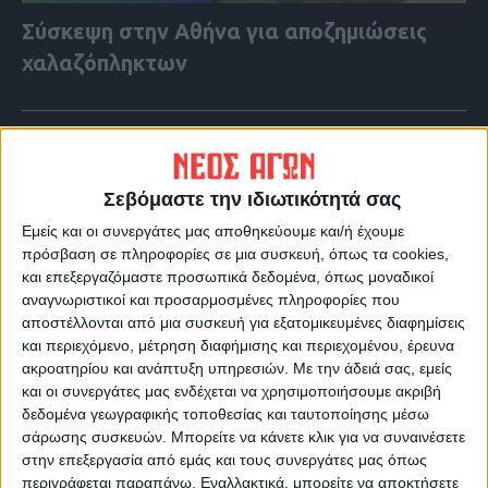
Σύσκεψη στην Αθήνα για αποζημιώσεις
χαλαζόπληκτων
Σεβόμαστε την ιδιωτικότητά σας
Εμείς και οι συνεργάτες μας αποθηκεύουμε και/ή έχουμε
πρόσβαση σε πληροφορίες σε μια συσκευή, όπως τα cookies,
και επεξεργαζόμαστε προσωπικά δεδομένα, όπως μοναδικοί
αναγνωριστικοί και προσαρμοσμένες πληροφορίες που
αποστέλλονται από μια συσκευή για εξατομικευμένες διαφημίσεις
και περιεχόμενο, μέτρηση διαφήμισης και περιεχομένου, έρευνα
ακροατηρίου και ανάπτυξη υπηρεσιών.
Με την άδειά σας, εμείς
και οι συνεργάτες μας ενδέχεται να χρησιμοποιήσουμε ακριβή
VIDEO ΤΗΣ ΘΕΣΣΑΛΙΑΣ
δεδομένα γεωγραφικής τοποθεσίας και ταυτοποίησης μέσω
σάρωσης συσκευών. Μπορείτε να κάνετε κλικ για να συναινέσετε
Περιπέτεια για τον πρόεδρο του Ε.Κ.Λ
στην επεξεργασία από εμάς και τους συνεργάτες μας όπως
Γιάννη Σκόκα
περιγράφεται παραπάνω. Εναλλακτικά, μπορείτε να αποκτήσετε