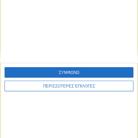
Πλαστήρα;
ΝΕΟΣ ΑΓΩΝ
https://neosagon.gr
ΣΥΜΦΩΝΩ
Η Αρχαιότερη Καθημερινή Πρωινή Εφημερίδα της Καρδίτσας
ΠΕΡΙΣΣΟΤΕΡΕΣ ΕΠΙΛΟΓΕΣ
ΘΕΣΣΑΛΙΑ FM