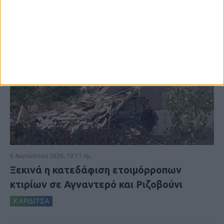
6 Αυγούστου 2026, 10:11 πμ
Ξεκινά η κατεδάφιση ετοιμόρροπων
κτιρίων σε Αγναντερό και Ριζοβούνι
ΚΑΡΔΙΤΣΑ