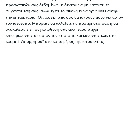
προσωπικών σας δεδομένων ενδέχεται να μην απαιτεί τη
είσπραξη από τους προμηθευτές.
συγκατάθεσή σας, αλλά έχετε το δικαίωμα να αρνηθείτε αυτήν
«Βρισκόμαστε με την πλάτη στον τοίχο
την επεξεργασία. Οι προτιμήσεις σας θα ισχύουν μόνο για αυτόν
διότι αυτή την περίοδο τυγχάνει να είναι και
τον ιστότοπο. Μπορείτε να αλλάξετε τις προτιμήσεις σας ή να
η περίοδος είσπραξης από τους πελάτες
ανακαλέσετε τη συγκατάθεσή σας ανά πάσα στιγμή
επιστρέφοντας σε αυτόν τον ιστότοπο και κάνοντας κλικ στο
μας!» τονίζουν.
κουμπί "Απορρήτου" στο κάτω μέρος της ιστοσελίδας.
Ζημιές στα καταστήματα
Παράλληλα, αρκετά είναι τα καταστήματα
των γεωπόνων που έχουν υποστεί
τεράστιες καταστροφές σε πάγιο κεφάλαιο,
είτε αφορά εξοπλισμό, είτε προϊόντα που
υπήρχαν εκείνη τη στιγμή της θεομηνίας!!
«Διανύουμε την πιο μαύρη περίοδο στα
χρονικά της περιοχής της Θεσσαλίας και για
αυτό υπάρχει η τόσο έντονη ανησυχία σε
ολόκληρο τον κλάδο μας, μιας και ολόκληρη