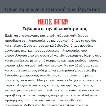
Όπως σημειώνει η επιτροπή των πληγέντων
γεωπόνων της Θεσσαλίας, «είμαστε οι
φορείς που κατευθύνουν σωστά τον
παραγωγό με τις γνώσεις που διαθέτουμε.
Σεβόμαστε την ιδιωτικότητά σας
Επίσης είμαστε εμείς που όλα αυτά τα
Εμείς και οι συνεργάτες μας αποθηκεύουμε και/ή έχουμε
χρόνια προμηθεύουμε και να διανέμουμε τα
πρόσβαση σε πληροφορίες σε μια συσκευή, όπως τα cookies,
και επεξεργαζόμαστε προσωπικά δεδομένα, όπως μοναδικοί
απαραίτητα εφόδια στους συνεργάτες
αναγνωριστικοί και προσαρμοσμένες πληροφορίες που
παραγωγούς με πιστωτικά όρια
αποστέλλονται από μια συσκευή για εξατομικευμένες διαφημίσεις
ξεπερνώντας πολλές φορές και τις ίδιες της
και περιεχόμενο, μέτρηση διαφήμισης και περιεχομένου, έρευνα
ακροατηρίου και ανάπτυξη υπηρεσιών.
Με την άδειά σας, εμείς
τράπεζες!».
και οι συνεργάτες μας ενδέχεται να χρησιμοποιήσουμε ακριβή
Με την… πλάτη στον τοίχο
δεδομένα γεωγραφικής τοποθεσίας και ταυτοποίησης μέσω
Οι γεωπόνοι τονίζουν ότι αυτή την περίοδο
σάρωσης συσκευών. Μπορείτε να κάνετε κλικ για να συναινέσετε
βρίσκονται αντιμέτωποι με πολλαπλά
στην επεξεργασία από εμάς και τους συνεργάτες μας όπως
περιγράφεται παραπάνω. Εναλλακτικά, μπορείτε να αποκτήσετε
προβλήματα. Στο οικονομικό σκέλος, τα
πρόσβαση σε πιο λεπτομερείς πληροφορίες και να αλλάξετε τις
περισσότερα καταστήματα αυτή την
προτιμήσεις σας πριν συναινέσετε ή να αρνηθείτε να
περίοδο έχουν δοσμένες επιταγές προς
συναινέσετε.
Λάβετε υπόψη ότι κάποια επεξεργασία των