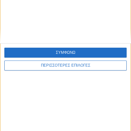
ΣΥΜΦΩΝΩ
ΠΕΡΙΣΣΟΤΕΡΕΣ ΕΠΙΛΟΓΕΣ
ΚΑΡΔΙΤΣΑ
Μετά από θάνατο κατοίκου
επιβεβαιώθηκε το κρούσμα του ιού του