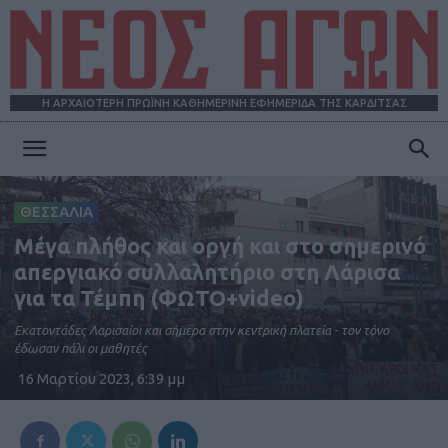
Η ΑΡΧΑΙΟΤΕΡΗ ΠΡΩΪΝΗ ΚΑΘΗΜΕΡΙΝΗ ΕΦΗΜΕΡΙΔΑ ΤΗΣ ΚΑΡΔΙΤΣΑΣ
ΝΕΟΣ
ΘΕΣΣΑΛΙΑ
Μέγα πλήθος και οργή και στο σημερινό
ΑΓΩΝ
απεργιακό συλλαλητήριο στη Λάρισα
για τα Τέμπη (ΦΩΤΟ+video)
Εκατοντάδες Λαρισαίοι και σήμερα στην κεντρική πλατεία - τον τόνο
έδωσαν πάλι οι μαθητές
16 Μαρτίου 2023, 6:39 μμ