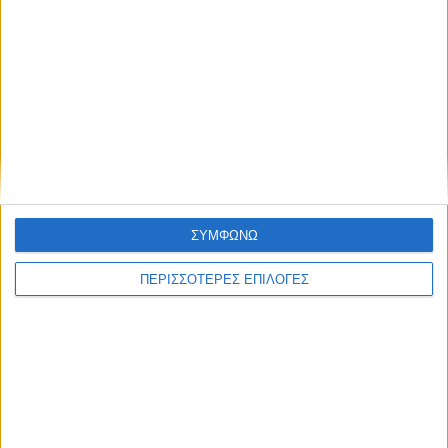
ΘΕΣΣΑΛΙΑ
776 κρατούμενοι σε εγκαταστάσεις
χωρητικότητας 600 ατόμων στις φυλακές
Τρικάλων
ΣΥΜΦΩΝΩ
ΠΕΡΙΣΣΟΤΕΡΕΣ ΕΠΙΛΟΓΕΣ