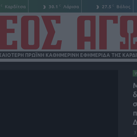
C
C
C
Καρδίτσα
30.1
Λάρισα
27.5
Βόλος
ΧΑΙΟΤΕΡΗ ΠΡΩΪΝΗ ΚΑΘΗΜΕΡΙΝΗ ΕΦΗΜΕΡΙΔΑ ΤΗΣ ΚΑΡΔ
ΝΕΟΣ
δ
σ
π
ΑΓΩΝ
Δ
3