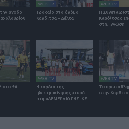
WEB TV
WEB TV
την άνοδο
Τροχαίο στο δρόμο
Η Συνεταιρισ
Μαχολουρίου
Καρδίτσα - Δέλτα
Καρδίτσας επ
στη...γνώση
WEB TV
WEB TV
λ στο 90'
Η καρδιά της
Το πρωτάθλη
ηλεκτροκίνησης χτυπά
στην Καρδίτσ
στη «ΔΕΜΕΡΛΙΩΤΗΣ ΙΚΕ