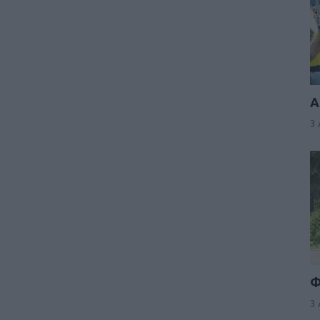
Α
3
Φ
3