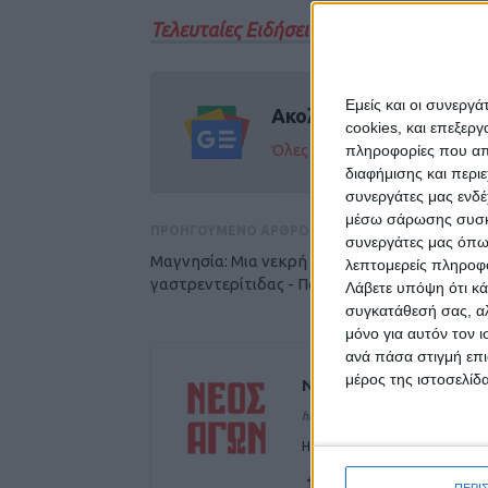
Τελευταίες Ειδήσεις Σήμερα
Εμείς και οι συνεργ
Ακολούθησε την εφημε
cookies, και επεξε
Όλες οι εξελίξεις στην περι
πληροφορίες που απο
διαφήμισης και περι
συνεργάτες μας ενδέ
μέσω σάρωσης συσκευ
ΠΡΟΗΓΟΥΜΕΝΟ ΑΡΘΡΟ
συνεργάτες μας όπω
Mαγνησία: Μια νεκρή από την έξαρση
λεπτομερείς πληροφορ
γαστρεντερίτιδας - Παρέμβαση εισαγγελέα
Λάβετε υπόψη ότι κά
συγκατάθεσή σας, αλ
μόνο για αυτόν τον 
ανά πάσα στιγμή επι
μέρος της ιστοσελίδα
ΝΕΟΣ ΑΓΩΝ
https://neosagon.gr
Η Αρχαιότερη Καθημερινή Πρω
ΠΕΡΙ