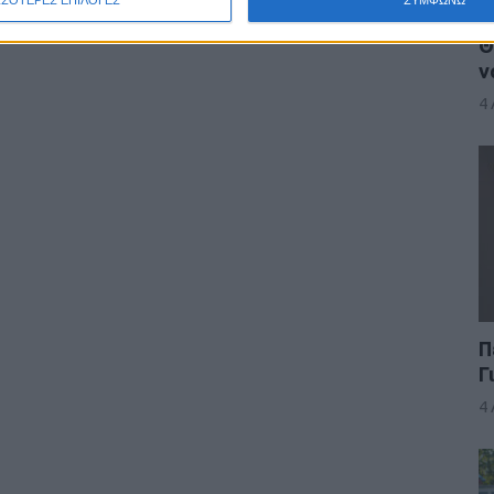
Θ
ν
4
Π
Γ
4