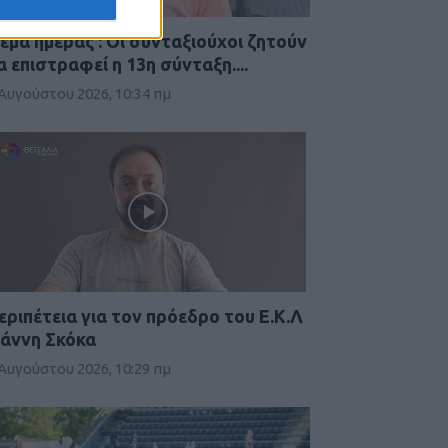
έμα ημέρας : Οι συνταξιούχοι ζητούν
α επιστραφεί η 13η σύνταξη....
 Αυγούστου 2026, 10:34 πμ
εριπέτεια για τον πρόεδρο του Ε.Κ.Λ
ιάννη Σκόκα
 Αυγούστου 2026, 10:29 πμ