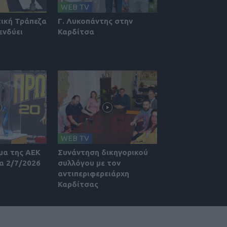
WEB TV
τική Τράπεζα
Γ. Λυκοπάντης στην
ενδύει
Καρδίτσα
WEB TV
μα της ΑΕΚ
Συνάντηση δικηγορικού
α 2/7/2026
συλλόγου με τον
αντιπεριφερειάρχη
Καρδίτσας