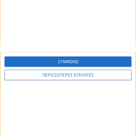
ΝΕΟΣ ΑΓΩΝ
ΣΥΜΦΩΝΩ
https://neosagon.gr
ΠΕΡΙΣΣΟΤΕΡΕΣ ΕΠΙΛΟΓΕΣ
Η Αρχαιότερη Καθημερινή Πρωινή Εφημερίδα της Καρδίτσας
ΘΕΣΣΑΛΙΑ FM