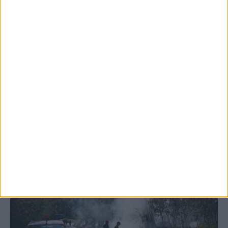
5 Αυγούστου 2026, 6:14 μμ
Παρανάλωμα του πυρός έγινε ΙΧ έξω από
το Μορφοβούνι, έσπευσε η Πυροσβεστική
(ΦΩΤΟ)
ΚΑΡΔΙΤΣΑ