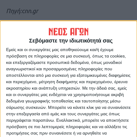
Πηγή:cnn.gr
Τελευταίες Ειδήσεις Σήμερα
Σεβόμαστε την ιδιωτικότητά σας
Ακολούθησε την εφημερίδα ΝΕΟΣ
Εμείς και οι συνεργάτες μας αποθηκεύουμε και/ή έχουμε
πρόσβαση σε πληροφορίες σε μια συσκευή, όπως τα cookies,
ΑΓΩΝ στο Google News!
και επεξεργαζόμαστε προσωπικά δεδομένα, όπως μοναδικοί
Όλες οι εξελίξεις στην περιοχή της
αναγνωριστικοί και προσαρμοσμένες πληροφορίες που
Καρδίτσας και ευρύτερα της Θεσσαλίας
αποστέλλονται από μια συσκευή για εξατομικευμένες διαφημίσεις
και περιεχόμενο, μέτρηση διαφήμισης και περιεχομένου, έρευνα
ακροατηρίου και ανάπτυξη υπηρεσιών.
Με την άδειά σας, εμείς
ΠΡΟΗΓΟΥΜΕΝΟ ΑΡΘΡΟ
ΕΠΟΜΕΝΟ ΑΡΘΡΟ
και οι συνεργάτες μας ενδέχεται να χρησιμοποιήσουμε ακριβή
Εκδήλωση για τα αρπακτικά
Κύμα ακραίου καύσωνα
δεδομένα γεωγραφικής τοποθεσίας και ταυτοποίησης μέσω
πουλιά της Κάρλας -
πλήττει Μπανγκλαντές, Ινδία
σάρωσης συσκευών. Μπορείτε να κάνετε κλικ για να συναινέσετε
Καλημέρα Θεσσαλία 20 4 2023
και Ταϊλάνδη
στην επεξεργασία από εμάς και τους συνεργάτες μας όπως
περιγράφεται παραπάνω. Εναλλακτικά, μπορείτε να αποκτήσετε
πρόσβαση σε πιο λεπτομερείς πληροφορίες και να αλλάξετε τις
προτιμήσεις σας πριν συναινέσετε ή να αρνηθείτε να