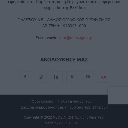
εφημερίδα της Καρδίτσας και η 2η μεγαλύτερη περιφερειακή
εφημερίδα της Ελλάδας!
Γ ΑΛΕΞΙΟΥ Α.Ε. - ΔΗΜΟΣΙΟΓΡΑΦΙΚΟΣ ΟΡΓΑΝΙΣΜΟΣ
ΑΡ. ΓΕΜΗ: 19103931000
Επικοινωνία:
info@neosagon.gr
ΑΚΟΛΟΥΘΗΣΕ ΜΑΣ
ΝΑ
Όροι Χρήσης
Πολιτική Απορρήτου
Δήλωση συμμόρφωσης με τη σύσταση (ΕΕ) 2018/334
Copyright
© 2022 ΝΕΟΣ ΑΓΩΝ.
All Right Reserved.
Made by
NORTHBRIDGE
.