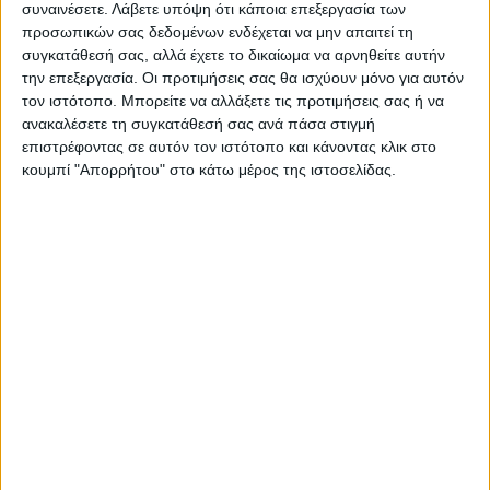
συναινέσετε.
Λάβετε υπόψη ότι κάποια επεξεργασία των
προσωπικών σας δεδομένων ενδέχεται να μην απαιτεί τη
συγκατάθεσή σας, αλλά έχετε το δικαίωμα να αρνηθείτε αυτήν
την επεξεργασία. Οι προτιμήσεις σας θα ισχύουν μόνο για αυτόν
τον ιστότοπο. Μπορείτε να αλλάξετε τις προτιμήσεις σας ή να
ανακαλέσετε τη συγκατάθεσή σας ανά πάσα στιγμή
ΝΕΟΣ ΑΓΩΝ
επιστρέφοντας σε αυτόν τον ιστότοπο και κάνοντας κλικ στο
https://neosagon.gr
κουμπί "Απορρήτου" στο κάτω μέρος της ιστοσελίδας.
Η Αρχαιότερη Καθημερινή Πρωινή Εφημερίδα της Καρδίτσας
ΠΑΡΟΜΟΙΑ ΑΡΘΡΑ