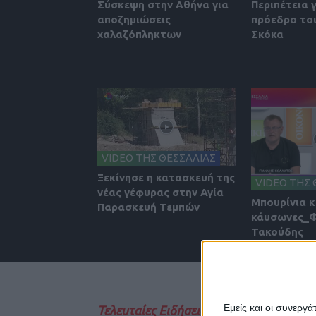
Σύσκεψη στην Αθήνα για
Περιπέτεια 
αποζημιώσεις
πρόεδρο του
χαλαζόπληκτων
Σκόκα
VIDEO ΤΗΣ ΘΕΣΣΑΛΙΑΣ
Ξεκίνησε η κατασκευή της
VIDEO ΤΗΣ 
νέας γέφυρας στην Αγία
Μπουρίνια κ
Παρασκευή Τεμπών
κάυσωνες_
Τακούδης
Εμείς και οι συνεργ
Τελευταίες Ειδήσεις Σήμερα