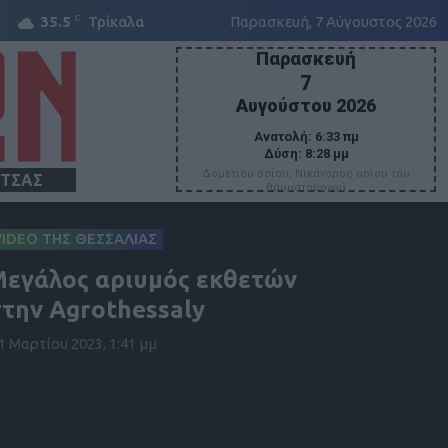
C
35.5
Τρίκαλα
Παρασκευή, 7 Αύγουστος 2026
Παρασκευή
7
Αυγούστου 2026
Ανατολή:
6:33 πμ
Δύση:
8:28 μμ
Δομετίου οσίου, Νικάνορος οσίου του
ΙΤΣΑΣ
θαυματουργού
VIDEO ΤΗΣ ΘΕΣΣΑΛΙΑΣ
εγάλος αριυμός εκθετών
την Agrothessaly
1 Μαρτίου 2023, 1:41 μμ