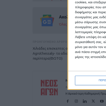
cookies, και επεξε
πληροφορίες που απο
διαφήμισης και περι
Ακολούθησε την εφημε
συνεργάτες μας ενδέ
μέσω σάρωσης συσκευ
Όλες οι εξελίξεις στην περι
συνεργάτες μας όπω
λεπτομερείς πληροφορ
Λάβετε υπόψη ότι κά
συγκατάθεσή σας, αλ
ΠΡΟΗΓΟΥΜΕΝΟ ΑΡΘΡΟ
μόνο για αυτόν τον 
Χιλιάδες επισκεπτες σήμερα στην
ανά πάσα στιγμή επι
Agrothessaly- το αδιαχώρητο στα 760
μέρος της ιστοσελίδα
περίπτερα(ΦΩΤΟ)
ΝΕΟΣ ΑΓΩΝ
ΠΕΡΙ
https://neosagon.gr
Η Αρχαιότερη Καθημερινή Πρω