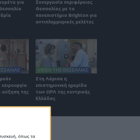
ουρέτα για
Συνεργασία περιφέρειας
 Θεσσαλία
Θεσσαλίας με το
υδρία
πανεπιστήμιο Brighton για
αντιπλημμυρικές μελέτες
ΕΣΣΑΛΙΑΣ
VIDEO ΤΗΣ ΘΕΣΣΑΛΙΑΣ
ωρεάν
Στη Λάρισα η
 χειρουργία
επιστημονική ημερίδα
α αύξηση της
των ΩΡΛ της κεντρικής
Ελλάδας
 συσκευή, όπως τα