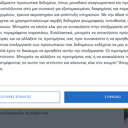
ργαζόμαστε προσωπικά δεδομένα, όπως μοναδικοί αναγνωριστικοί και 
στέλλονται από μια συσκευή για εξατομικευμένες διαφημίσεις και περ
εχομένου, έρευνα ακροατηρίου και ανάπτυξη υπηρεσιών.
Με την άδειά σα
ρίδα ΝΕΟΣ ΑΓΩΝ στο Google News!
χεται να χρησιμοποιήσουμε ακριβή δεδομένα γεωγραφικής τοποθεσίας 
Α
ών. Μπορείτε να κάνετε κλικ για να συναινέσετε στην επεξεργασία απ
οχή της Καρδίτσας και ευρύτερα της Θεσσαλίας
ς περιγράφεται παραπάνω. Εναλλακτικά, μπορείτε να αποκτήσετε πρό
ίες και να αλλάξετε τις προτιμήσεις σας πριν συναινέσετε ή να αρνηθεί
ποια επεξεργασία των προσωπικών σας δεδομένων ενδέχεται να μην απ
λά έχετε το δικαίωμα να αρνηθείτε αυτήν την επεξεργασία. Οι προτιμήσ
ΕΠΟΜΕΝΟ ΑΡΘΡΟ
ιστότοπο. Μπορείτε να αλλάξετε τις προτιμήσεις σας ή να ανακαλέσετε
Τα λιοντάρια της ΑΣΑ «άλωσαν» το Αλκαζάρ
στρέφοντας σε αυτόν τον ιστότοπο και κάνοντας κλικ στο κουμπί "Απ
κερδίζοντας πανάξια και δίκαια την ΑΕΛ (0-1) -
ς.
video
ΣΣΟΤΕΡΕΣ ΕΠΙΛΟΓΕΣ
ΣΥΜΦΩΝΩ
ινή Εφημερίδα της Καρδίτσας