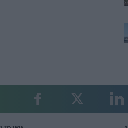
 ΤΟ 1935
Α