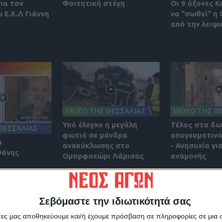
για τον
Φοιτητική στέγη
Οι 9 άξονες Κ
 Ε.Κ.Λ Γιάννη
να "σωθεί" η
από την λειψ
VIDEO ΤΗΣ ΘΕΣΣΑΛΙΑΣ
VIDEO ΤΗΣ Θ
Υπό έλεγχο η μεγάλη
Τέλος στα δ
ΘΕΣΣΑΛΙΑΣ
φωτιά σε μάνδρα
απογευματινά
ι
ανακύκλωσης στο
- Ανησυχία γι
Φάνης
Ομορφοχώρι Λάρισας
αναμονής
Σεβόμαστε την ιδιωτικότητά σας
άτες μας αποθηκεύουμε και/ή έχουμε πρόσβαση σε πληροφορίες σε μια