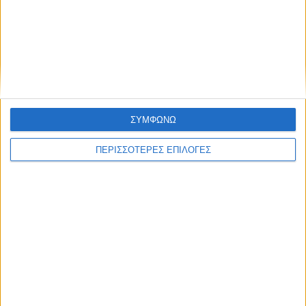
UNCATEGORIZED
Οι Καρδιτσιώτες και η Αναγέννηση
ΣΥΜΦΩΝΩ
ΠΕΡΙΣΣΟΤΕΡΕΣ ΕΠΙΛΟΓΕΣ