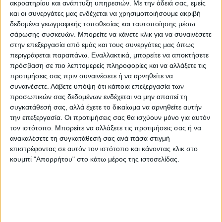
Προσοχή, όμως, θα πρέπει να υπάρχει και
ακροατηρίου και ανάπτυξη υπηρεσιών.
Με την άδειά σας, εμείς
και οι συνεργάτες μας ενδέχεται να χρησιμοποιήσουμε ακριβή
στα υπόλοιπα παιχνίδια. Δεν είναι κανένα
δεδομένα γεωγραφικής τοποθεσίας και ταυτοποίησης μέσω
εύκολο και μπορεί οι επιδόσεις που θα
σάρωσης συσκευών. Μπορείτε να κάνετε κλικ για να συναινέσετε
έχουν οι ομάδες που πρωταγωνιστούν σ’
στην επεξεργασία από εμάς και τους συνεργάτες μας όπως
περιγράφεται παραπάνω. Εναλλακτικά, μπορείτε να αποκτήσετε
αυτά να διαμορφώσουν και τους τελικούς
πρόσβαση σε πιο λεπτομερείς πληροφορίες και να αλλάξετε τις
βαθμολογικούς συσχετισμούς πριν την
προτιμήσεις σας πριν συναινέσετε ή να αρνηθείτε να
έξτρα διαδικασία των play off.
συναινέσετε.
Λάβετε υπόψη ότι κάποια επεξεργασία των
προσωπικών σας δεδομένων ενδέχεται να μην απαιτεί τη
συγκατάθεσή σας, αλλά έχετε το δικαίωμα να αρνηθείτε αυτήν
Ηδη έχουν καταγραφεί απώλειες και για
την επεξεργασία. Οι προτιμήσεις σας θα ισχύουν μόνο για αυτόν
τους τρεις σε τέτοια παιχνίδια. Η Νίκη
τον ιστότοπο. Μπορείτε να αλλάξετε τις προτιμήσεις σας ή να
Βόλου ηττήθηκε στην Τρίπολη από τον
ανακαλέσετε τη συγκατάθεσή σας ανά πάσα στιγμή
επιστρέφοντας σε αυτόν τον ιστότοπο και κάνοντας κλικ στο
Αστέρα Β’, έχασε δύο βαθμούς στη
κουμπί "Απορρήτου" στο κάτω μέρος της ιστοσελίδας.
Χρυσούπολη, ενώ ο Ηρακλής έχασε δύο
βαθμούς στην πρεμιέρα και στον αγώνα με
τον Αστέρα Τρίπολης μέσα στο
Καυταντζόγλειο.