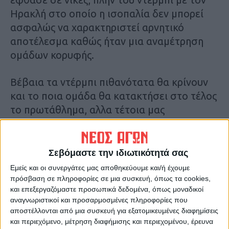
Ηρακλή στο οποίο η ισοπαλία δεν μπορεί
ασφαλώς να χαρακτηριστεί αρνητικό
αποτέλεσμα καθώς ήταν μια αναμέτρηση
ομάδων κορυφής.
Βέβαια τα ντέρμπι πιθανότατα θα κρίνουν
και το ποια ομάδα θα κατακτήσει στο τέλος
το πρωτάθλημα, αλλα τέτοια μας
περιμένουν ακόμη πολλά αφού υπάρχει και
η διαδικασία των play off. Η Αναγέννηση θα
ξαναπαίξει με τον Ηρακλή και τη Νίκη
Σεβόμαστε την ιδιωτικότητά σας
Βόλου στο Στάδιο αν δεν γίνει κάποιο
Εμείς και οι συνεργάτες μας αποθηκεύουμε και/ή έχουμε
“θαύμα” και μείνει εκτός τετράδας, όπως β
πρόσβαση σε πληροφορίες σε μια συσκευή, όπως τα cookies,
και επεξεργαζόμαστε προσωπικά δεδομένα, όπως μοναδικοί
εβαίως θα παίξει και στις έδρες τους.
αναγνωριστικοί και προσαρμοσμένες πληροφορίες που
Συνολικά, την περιμένουν ακόμη έξι ντέρμπι!
αποστέλλονται από μια συσκευή για εξατομικευμένες διαφημίσεις
και περιεχόμενο, μέτρηση διαφήμισης και περιεχομένου, έρευνα