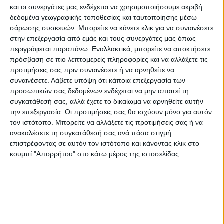
και οι συνεργάτες μας ενδέχεται να χρησιμοποιήσουμε ακριβή
Το ζητούμενο βεβαίως είναι να φανεί αν ο
δεδομένα γεωγραφικής τοποθεσίας και ταυτοποίησης μέσω
νέος προσωρινός ανάδοχος θα δεχθεί να
σάρωσης συσκευών. Μπορείτε να κάνετε κλικ για να συναινέσετε
υπογράψει τη σύμβαση και να υλοποιήσει
στην επεξεργασία από εμάς και τους συνεργάτες μας όπως
περιγράφεται παραπάνω. Εναλλακτικά, μπορείτε να αποκτήσετε
το έργο, ή αν την απορρίψει όπως και οι
πρόσβαση σε πιο λεπτομερείς πληροφορίες και να αλλάξετε τις
υπόλοιποι στη σειρά οικονομικοί φορείς
προτιμήσεις σας πριν συναινέσετε ή να αρνηθείτε να
που συμμετείχαν στη δημοπρασία του
συναινέσετε.
Λάβετε υπόψη ότι κάποια επεξεργασία των
προσωπικών σας δεδομένων ενδέχεται να μην απαιτεί τη
έργου.
συγκατάθεσή σας, αλλά έχετε το δικαίωμα να αρνηθείτε αυτήν
την επεξεργασία. Οι προτιμήσεις σας θα ισχύουν μόνο για αυτόν
Αν όλοι την απορρίψουν, τότε ο
τον ιστότοπο. Μπορείτε να αλλάξετε τις προτιμήσεις σας ή να
διαγωνισμός θα κηρυχθεί άγονος. Να
ανακαλέσετε τη συγκατάθεσή σας ανά πάσα στιγμή
επιστρέφοντας σε αυτόν τον ιστότοπο και κάνοντας κλικ στο
θυμίσουμε ότι αυτό είχε συμβεί και στην
κουμπί "Απορρήτου" στο κάτω μέρος της ιστοσελίδας.
περίπτωση του έργου που αφορά τον
περιβάλλοντα χώρο του νέου Δημαρχείου
Καρδίτσας (στο παλιό πρώτο λύκειο),
καθώς οι εταιρείες που συμμετείχαν στη
δημοπρασία του έργου έκριναν ότι οι