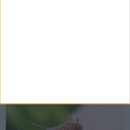
7 Αυγούστου 2026, 10:52 πμ
Θετικό το εμπορικό ισοζύγιο στη
Θεσσαλία, με την Καρδίτσα όμως ουραγό
στις εξαγωγές (πίνακες)
ΚΑΡΔΙΤΣΑ