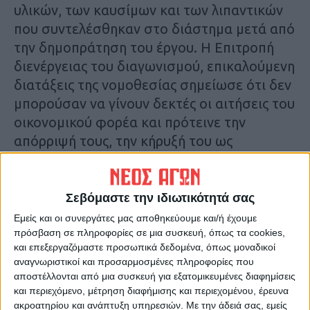
υλικών, των καυσίμων και των λιπαντικών
που συντελέσθηκαν στο διάστημα μετά από
την δημοπράτηση του έργου. Η Επιτροπή
διενέργειας του διαγωνισμού, επικαλούμενη
διατάξεις της νομοθεσίας σημείωσε ότι δεν
μπορούσαν να γίνουν δεκτές οι αιτήσεις του
οικονομικού φορέα και πρότεινε την
απόρριψή τους, την κήρυξή του ως
έκπτωτου και την κατάπτωση υπέρ της
αναθέτουσας αρχής (Δήμου) της εγγύησης
συμμετοχής του αναδόχου.
Σεβόμαστε την ιδιωτικότητά σας
Εμείς και οι συνεργάτες μας αποθηκεύουμε και/ή έχουμε
Η Πρόταση της επιτροπής του διαγωνισμού
πρόσβαση σε πληροφορίες σε μια συσκευή, όπως τα cookies,
και επεξεργαζόμαστε προσωπικά δεδομένα, όπως μοναδικοί
έγινε δεκτή από την οικονομική επιτροπή, η
αναγνωριστικοί και προσαρμοσμένες πληροφορίες που
οποία παράλληλα προχώρησε στην ανάδειξη
αποστέλλονται από μια συσκευή για εξατομικευμένες διαφημίσεις
ως προσωρινού αναδόχου, του επόμενου
και περιεχόμενο, μέτρηση διαφήμισης και περιεχομένου, έρευνα
ακροατηρίου και ανάπτυξη υπηρεσιών.
Με την άδειά σας, εμείς
οικονομικού φορέα, κατά σειρά μειοδοσίας.