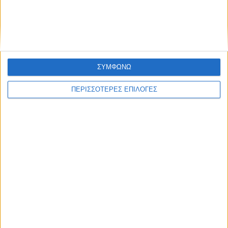
Ολοκληρώθηκε το γήπεδο στο Καταφύλλι
ΣΥΜΦΩΝΩ
ΠΕΡΙΣΣΟΤΕΡΕΣ ΕΠΙΛΟΓΕΣ
ΓΝΩΜΕΣ & ΣΧΟΛΙΑ