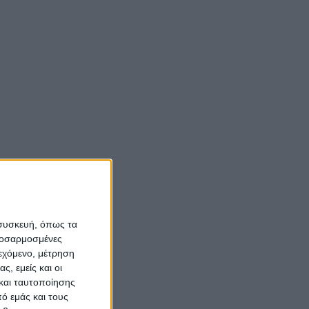
 συσκευή, όπως τα
προσαρμοσμένες
ιεχόμενο, μέτρηση
ς, εμείς και οι
και ταυτοποίησης
ό εμάς και τους