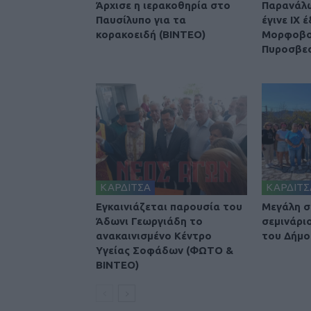
Άρχισε η ιερακοθηρία στο
Παρανάλ
Παυσίλυπο για τα
έγινε ΙΧ 
κορακοειδή (ΒΙΝΤΕΟ)
Μορφοβού
Πυροσβε
ΚΑΡΔΙΤΣΑ
ΚΑΡΔΙΤΣ
Εγκαινιάζεται παρουσία του
Μεγάλη σ
Άδωνι Γεωργιάδη το
σεμινάρι
ανακαινισμένο Κέντρο
του Δήμο
Υγείας Σοφάδων (ΦΩΤΟ &
ΒΙΝΤΕΟ)