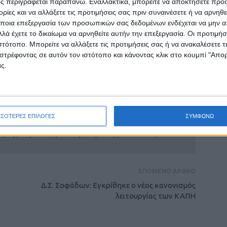
ς περιγράφεται παραπάνω. Εναλλακτικά, μπορείτε να αποκτήσετε πρό
ίες και να αλλάξετε τις προτιμήσεις σας πριν συναινέσετε ή να αρνηθεί
ναγιώτης Σβερώνης ανέφερε πως επειδή
ποια επεξεργασία των προσωπικών σας δεδομένων ενδέχεται να μην απ
δεν επιτραπεί η συγκεκριμένη μεταφορά, τότε η
λά έχετε το δικαίωμα να αρνηθείτε αυτήν την επεξεργασία. Οι προτιμήσ
 είναι να μεταφερθεί στην πλατεία του νέου
ιστότοπο. Μπορείτε να αλλάξετε τις προτιμήσεις σας ή να ανακαλέσετε
στρέφοντας σε αυτόν τον ιστότοπο και κάνοντας κλικ στο κουμπί "Απ
ς.
ρίδα ΝΕΟΣ ΑΓΩΝ στο Google News!
ΣΣΟΤΕΡΕΣ ΕΠΙΛΟΓΕΣ
ΣΥΜΦΩΝΩ
οχή της Καρδίτσας και ευρύτερα της Θεσσαλίας
ΕΠΟΜΕΝΟ ΑΡΘΡΟ
Δ.Σ. Σοφάδων: Εγκρίθηκε ο νέος κανονισμός
λειτουργίας των ΚΑΠΗ