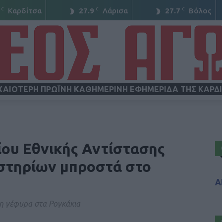
C
C
C
Καρδίτσα
27.9
Λάρισα
27.7
Βόλος
ΧΑΙΟΤΕΡΗ ΠΡΩΪΝΗ ΚΑΘΗΜΕΡΙΝΗ ΕΦΗΜΕΡΙΔΑ ΤΗΣ ΚΑΡΔ
ΝΕΟΣ
ου Εθνικής Αντίστασης
αστηρίων μπροστά στο
Α
ΑΓΩΝ
τη γέφυρα στα Ρογκάκια