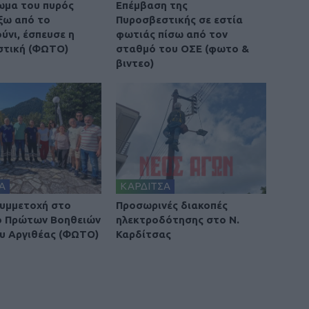
ωμα του πυρός
Επέμβαση της
έξω από το
Πυροσβεστικής σε εστία
νι, έσπευσε η
φωτιάς πίσω από τον
στική (ΦΩΤΟ)
σταθμό του ΟΣΕ (φωτο &
βιντεο)
Α
ΚΑΡΔΙΤΣΑ
υμμετοχή στο
Προσωρινές διακοπές
ο Πρώτων Βοηθειών
ηλεκτροδότησης στο Ν.
υ Αργιθέας (ΦΩΤΟ)
Καρδίτσας