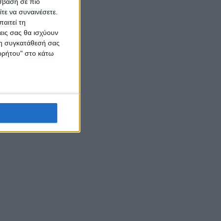
σβαση σε πιο
τε να συναινέσετε.
αιτεί τη
εις σας θα ισχύουν
 τη συγκατάθεσή σας
ορρήτου" στο κάτω