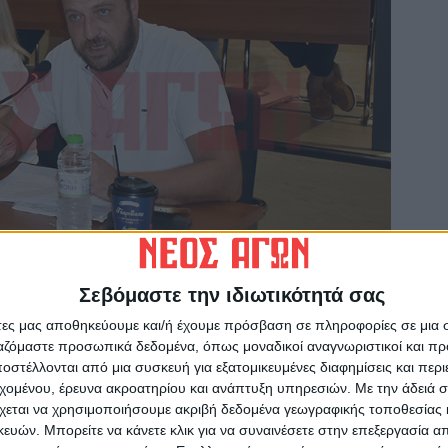
Σεβόμαστε την ιδιωτικότητά σας
την απομάκρυνση του μνημείου της Εθνικής
άτες μας αποθηκεύουμε και/ή έχουμε πρόσβαση σε πληροφορίες σε μια
ργαζόμαστε προσωπικά δεδομένα, όπως μοναδικοί αναγνωριστικοί και 
ρίων στο πλαίσιο υλοποίησης του έργου
στέλλονται από μια συσκευή για εξατομικευμένες διαφημίσεις και περ
η της Δημοτικής Αρχής είναι το μνημείο να
εχομένου, έρευνα ακροατηρίου και ανάπτυξη υπηρεσιών.
Με την άδειά σα
ρχείο. «Η μεταφορά ήταν άποψη των
χεται να χρησιμοποιήσουμε ακριβή δεδομένα γεωγραφικής τοποθεσίας 
ιν την απόφαση το θέμα συζητηθεί στο
ών. Μπορείτε να κάνετε κλικ για να συναινέσετε στην επεξεργασία απ