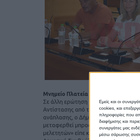
Μνημείο Πλατεία Δικαστηρίων
Σε άλλη ερώτηση της παράταξης για 
Εμείς και οι συνεργ
cookies, και επεξε
Αντίστασης από την πλατεία Δικαστη
πληροφορίες που απο
ανάπλασης, ο Δήμαρχος είπε ότι σκέψ
διαφήμισης και περι
μεταφερθεί μπροστά στο παλιό Δημα
συνεργάτες μας ενδέ
μελετητών» είπε και πρόσθεσε ότι πρ
μέσω σάρωσης συσκευ