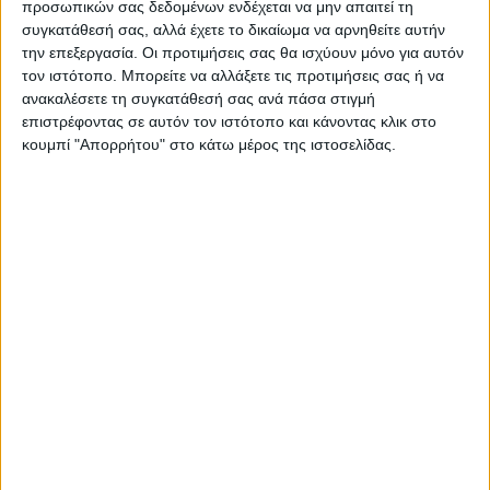
προσωπικών σας δεδομένων ενδέχεται να μην απαιτεί τη
ΝΕΟΣ ΑΓΩΝ
συγκατάθεσή σας, αλλά έχετε το δικαίωμα να αρνηθείτε αυτήν
την επεξεργασία. Οι προτιμήσεις σας θα ισχύουν μόνο για αυτόν
https://neosagon.gr
τον ιστότοπο. Μπορείτε να αλλάξετε τις προτιμήσεις σας ή να
Η Αρχαιότερη Καθημερινή Πρωινή Εφημερίδα της Καρδίτσας
ανακαλέσετε τη συγκατάθεσή σας ανά πάσα στιγμή
επιστρέφοντας σε αυτόν τον ιστότοπο και κάνοντας κλικ στο
κουμπί "Απορρήτου" στο κάτω μέρος της ιστοσελίδας.
ΠΑΡΟΜΟΙΑ ΑΡΘΡΑ