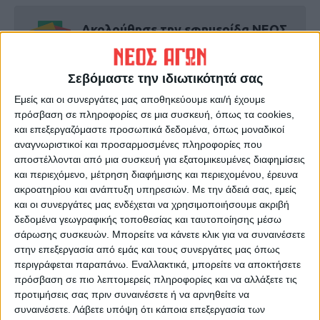
Ακολούθησε την εφημερίδα ΝΕΟΣ
ΑΓΩΝ στο Google News!
Όλες οι εξελίξεις στην περιοχή της
Σεβόμαστε την ιδιωτικότητά σας
Καρδίτσας και ευρύτερα της Θεσσαλίας
Εμείς και οι συνεργάτες μας αποθηκεύουμε και/ή έχουμε
πρόσβαση σε πληροφορίες σε μια συσκευή, όπως τα cookies,
και επεξεργαζόμαστε προσωπικά δεδομένα, όπως μοναδικοί
ΠΡΟΗΓΟΥΜΕΝΟ ΑΡΘΡΟ
ΕΠΟΜΕΝΟ ΑΡΘΡΟ
αναγνωριστικοί και προσαρμοσμένες πληροφορίες που
Δημ. Κουρέτας: Το ποδήλατο
Στους τέσσερις οι νεκροί από
αποστέλλονται από μια συσκευή για εξατομικευμένες διαφημίσεις
αναπόσπαστο κομμάτι της
τις πλημμύρες στην
και περιεχόμενο, μέτρηση διαφήμισης και περιεχομένου, έρευνα
ζωής μας
Αυστραλία - Συνεχίζονται οι
ακροατηρίου και ανάπτυξη υπηρεσιών.
Με την άδειά σας, εμείς
επιχειρήσεις έρευνας
και οι συνεργάτες μας ενδέχεται να χρησιμοποιήσουμε ακριβή
δεδομένα γεωγραφικής τοποθεσίας και ταυτοποίησης μέσω
σάρωσης συσκευών. Μπορείτε να κάνετε κλικ για να συναινέσετε
στην επεξεργασία από εμάς και τους συνεργάτες μας όπως
περιγράφεται παραπάνω. Εναλλακτικά, μπορείτε να αποκτήσετε
πρόσβαση σε πιο λεπτομερείς πληροφορίες και να αλλάξετε τις
προτιμήσεις σας πριν συναινέσετε ή να αρνηθείτε να
συναινέσετε.
Λάβετε υπόψη ότι κάποια επεξεργασία των