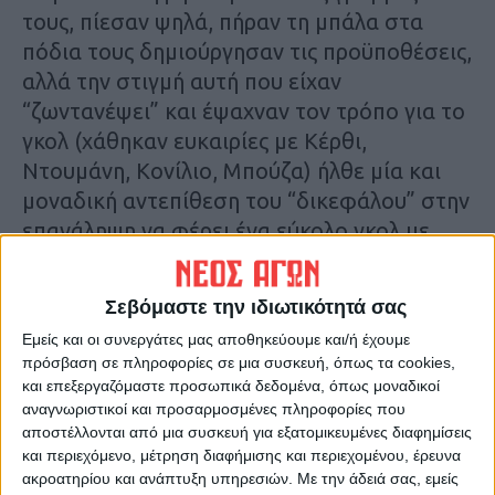
τους, πίεσαν ψηλά, πήραν τη μπάλα στα
πόδια τους δημιούργησαν τις προϋποθέσεις,
αλλά την στιγμή αυτή που είχαν
“ζωντανέψει” και έψαχναν τον τρόπο για το
γκολ (χάθηκαν ευκαιρίες με Κέρθι,
Ντουμάνη, Κονίλιο, Μπούζα) ήλθε μία και
μοναδική αντεπίθεση του “δικεφάλου” στην
επανάληψη να φέρει ένα εύκολο γκολ με
σουτ του Ρουμνιάτσεφ στο 67′ για να
καταστήσει την κατάσταση εξαιρετικά
Σεβόμαστε την ιδιωτικότητά σας
δύσκολη έως μη ανατρέψιμη.
Εμείς και οι συνεργάτες μας αποθηκεύουμε και/ή έχουμε
πρόσβαση σε πληροφορίες σε μια συσκευή, όπως τα cookies,
Σ’ αυτό συνετέλεσε και ο κάκιστος ρέφερι
και επεξεργαζόμαστε προσωπικά δεδομένα, όπως μοναδικοί
Μελτζανίδης που αρνήθηκε ένα
αναγνωριστικοί και προσαρμοσμένες πληροφορίες που
αποστέλλονται από μια συσκευή για εξατομικευμένες διαφημίσεις
καταφανέστατο πέναλτι στο 78′ όταν ο
και περιεχόμενο, μέτρηση διαφήμισης και περιεχομένου, έρευνα
Τασιούρας του ΠΑΟΚ έπαιξε… βόλεϊ μέσα
ακροατηρίου και ανάπτυξη υπηρεσιών.
Με την άδειά σας, εμείς