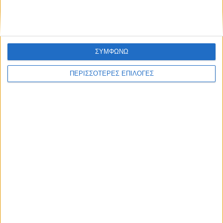
στην Ολλανδία θα κριθούν τα πάντα (0-0)
ΣΥΜΦΩΝΩ
ΠΕΡΙΣΣΟΤΕΡΕΣ ΕΠΙΛΟΓΕΣ
ΑΘΛΗΤΙΚΑ
Η πρώτη της Αναγέννησης στο Ράδιο