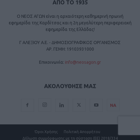
ΑΠΟ ΤΟ 1935
Ο ΝΕΟΣ ΑΓΩΝ είναι η αρχαιότερη καθημερινή πρωινή
εφημερίδα της Καρδίτσας και η 2η μεγαλύτερη περιφερειακή
εφημερίδα της Ελλάδας!
Γ ΑΛΕΞΙΟΥ Α.Ε. - ΔΗΜΟΣΙΟΓΡΑΦΙΚΟΣ ΟΡΓΑΝΙΣΜΟΣ
ΑΡ. ΓΕΜΗ: 19103931000
Επικοινωνία:
info@neosagon.gr
ΑΚΟΛΟΥΘΗΣΕ ΜΑΣ
ΝΑ
Όροι Χρήσης
Πολιτική Απορρήτου
Δήλωση συμμόρφωσης με τη σύσταση (ΕΕ) 2018/334