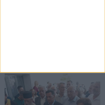
5 Αυγούστου 2026, 6:01 μμ
Επέμβαση της Πυροσβεστικής σε εστία
φωτιάς πίσω από τον σταθμό του ΟΣΕ
(φωτο & βιντεο)
ΚΑΡΔΙΤΣΑ