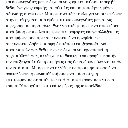
στην περιοχή.
και οι συνεργάτες μας ενδέχεται να χρησιμοποιήσουμε ακριβή
δεδομένα γεωγραφικής τοποθεσίας και ταυτοποίησης μέσω
σάρωσης συσκευών. Μπορείτε να κάνετε κλικ για να συναινέσετε
Στο διάστημα που απέμεινε παρά την
στην επεξεργασία από εμάς και τους συνεργάτες μας όπως
υπεροχή της η Αναγέννηση δεν κατάφερε να
περιγράφεται παραπάνω. Εναλλακτικά, μπορείτε να αποκτήσετε
φθάσει ούτε στη μείωση του σκορ χάνοντας
πρόσβαση σε πιο λεπτομερείς πληροφορίες και να αλλάξετε τις
προτιμήσεις σας πριν συναινέσετε ή να αρνηθείτε να
ακόμη μια απίθανη ευκαιρία στο 90’+2′ με
συναινέσετε.
Λάβετε υπόψη ότι κάποια επεξεργασία των
τον Βερνάρδο όπου μόνος του με τον
προσωπικών σας δεδομένων ενδέχεται να μην απαιτεί τη
τερματοφύλακα πλάσαρε άουτ.
συγκατάθεσή σας, αλλά έχετε το δικαίωμα να αρνηθείτε αυτήν
την επεξεργασία. Οι προτιμήσεις σας θα ισχύουν μόνο για αυτόν
τον ιστότοπο. Μπορείτε να αλλάξετε τις προτιμήσεις σας ή να
Ηταν η τρίτη συνεχόμενη ήττα για την
ανακαλέσετε τη συγκατάθεσή σας ανά πάσα στιγμή
ομάδα της Καρδίτσας που ψάχνει πλέον την
επιστρέφοντας σε αυτόν τον ιστότοπο και κάνοντας κλικ στο
αντίδρασή της. Είναι θετικό ότι ακολουθεί
κουμπί "Απορρήτου" στο κάτω μέρος της ιστοσελίδας.
ένα διάστημα με δύο αγωνιστικά ρεπό όπου
ο Τυριακίδης θα έχει την ευκαιρία να κάνει
μία μίνι προετοιμασία.
ΠΑΟΚ “Β“: Μοναστηρλής, Τασιούρας,