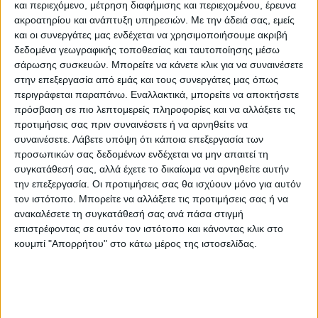
Βόλο και έδειξε ότι βρίσκεται σε καλή
και περιεχόμενο, μέτρηση διαφήμισης και περιεχομένου, έρευνα
κατάσταση και σε πλήρη ετοιμότητα για το
ακροατηρίου και ανάπτυξη υπηρεσιών.
Με την άδειά σας, εμείς
και οι συνεργάτες μας ενδέχεται να χρησιμοποιήσουμε ακριβή
ξεκίνημα. Ο αγώνας με τον Μακεδονικό έχει
δεδομένα γεωγραφικής τοποθεσίας και ταυτοποίησης μέσω
όλα τα χαρακτηριστικά της πρεμιέρας ενός
σάρωσης συσκευών. Μπορείτε να κάνετε κλικ για να συναινέσετε
πρωταθλήματος που πάντα κρύβει παγίδες.
στην επεξεργασία από εμάς και τους συνεργάτες μας όπως
περιγράφεται παραπάνω. Εναλλακτικά, μπορείτε να αποκτήσετε
πρόσβαση σε πιο λεπτομερείς πληροφορίες και να αλλάξετε τις
Η Αναγέννηση θα μπει φουριόζα στο
προτιμήσεις σας πριν συναινέσετε ή να αρνηθείτε να
γήπεδο και θα κάνει ο,τι χρειάζεται για να
συναινέσετε.
Λάβετε υπόψη ότι κάποια επεξεργασία των
φθάσει στη νίκη. Οπως γράψαμε στο
προσωπικών σας δεδομένων ενδέχεται να μην απαιτεί τη
συγκατάθεσή σας, αλλά έχετε το δικαίωμα να αρνηθείτε αυτήν
χθεσινό φύλλο, έχει μεγάλη σημασία οι
την επεξεργασία. Οι προτιμήσεις σας θα ισχύουν μόνο για αυτόν
“κιτρινόμαυροι” να ξεκινήσουν νικηφόρα
τον ιστότοπο. Μπορείτε να αλλάξετε τις προτιμήσεις σας ή να
για τη συνέχεια της προσπάθειάς τους.
ανακαλέσετε τη συγκατάθεσή σας ανά πάσα στιγμή
επιστρέφοντας σε αυτόν τον ιστότοπο και κάνοντας κλικ στο
Είναι ένα πρωτάθλημα της
“μιας ανάσας”
κουμπί "Απορρήτου" στο κάτω μέρος της ιστοσελίδας.
το φετινό που όλα μετράνε και το θετικό
ντεμπούτο έχει μεγάλη σημασία. Ποσο
μάλλον όταν την Αναγέννηση στη συνέχεια
την περιμένει ο ΠΑΟΚ Β και μετά