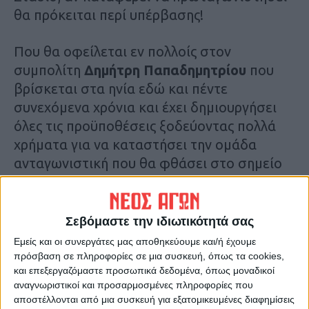
θα πρόκειται περί υπέρβασης!
Που θα οφείλεται εν πολλοίς στον
συμπολίτη
Δημήτρη Παπαδημητρίου
που
βρίσκεται στα ηνία εδώ και πέντε
συνεχόμενα χρόνια και έχει δημιουργήσει
όλες τις προϋποθέσεις ξοδεύοντας πολλά
χρήματα για να καταστήσει την ομάδα
ανταγωνιστική που θα φθάσει στο σημείο
κάποια στιγμή να διεκδικεί κι αυτό που
ονειρεύονται γενιές και γενιές
Καρδιτσιωτών!
Σεβόμαστε την ιδιωτικότητά σας
Εμείς και οι συνεργάτες μας αποθηκεύουμε και/ή έχουμε
ΣΕ ΠΛΗΡΗ ΕΤΟΙΜΟΤΗΤΑ
πρόσβαση σε πληροφορίες σε μια συσκευή, όπως τα cookies,
και επεξεργαζόμαστε προσωπικά δεδομένα, όπως μοναδικοί
Η ομάδα έδωσε το τελευταίο της φιλικό
αναγνωριστικοί και προσαρμοσμένες πληροφορίες που
παιχνίδι το περασμένο Σάββατο με τον
αποστέλλονται από μια συσκευή για εξατομικευμένες διαφημίσεις