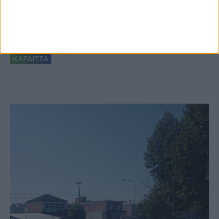
6 Αυγούστου 2026, 10:11 πμ
Ξεκινά η κατεδάφιση ετοιμόρροπων
κτιρίων σε Αγναντερό και Ριζοβούνι
ΚΑΡΔΙΤΣΑ