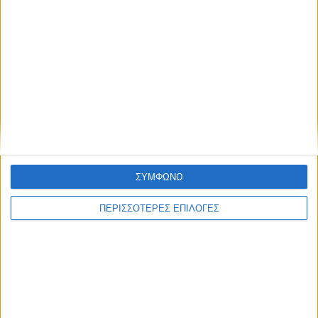
ΑΘΛΗΤΙΚΑ
ΣΥΜΦΩΝΩ
Επέστρεψε ο Φράνσις Οκόρο στον ΑΣΚ!
ΠΕΡΙΣΣΟΤΕΡΕΣ ΕΠΙΛΟΓΕΣ