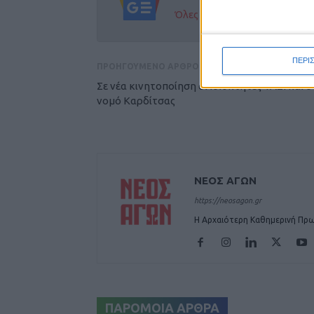
Όλες οι εξελίξεις στην περι
ΠΕΡΙ
ΠΡΟΗΓΟΥΜΕΝΟ ΑΡΘΡΟ
Σε νέα κινητοποίηση οι ιδιοκτήτες ΤΑΞΙ και σ
νομό Καρδίτσας
ΝΕΟΣ ΑΓΩΝ
https://neosagon.gr
Η Αρχαιότερη Καθημερινή Πρω
ΠΑΡΟΜΟΙΑ ΑΡΘΡΑ