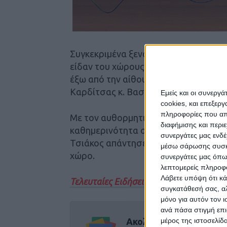
Συγκεκριμένα ξεναγήθηκαν από στελέ
είδαν του χώρους του, παρατήρησαν 
έξω από την αίθουσα του δημοτικού 
Καρδίτσας κ. Βασίλη Τσιάκο καθώς κ
Εμείς και οι συνεργ
cookies, και επεξε
πληροφορίες που απο
Με τον αυθορμητισμό της ηλικίας του
διαφήμισης και περι
καθημερινότητα στην πόλη και ζήτησα
συνεργάτες μας ενδέ
Τσιάκος απάντησε σε όλους και επισ
μέσω σάρωσης συσκευ
χώρο.
συνεργάτες μας όπω
λεπτομερείς πληροφορ
Λάβετε υπόψη ότι κά
Τελευταίες Ειδήσεις Σήμερα
συγκατάθεσή σας, αλ
μόνο για αυτόν τον 
ανά πάσα στιγμή επι
Ακολούθησε την εφημε
μέρος της ιστοσελίδα