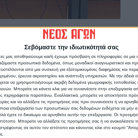
χη των υπηρεσιών του δήμου στο Δημαρχείο,
τα πορτρέτα των Δημάρχων που εκτίθενται
Σεβόμαστε την ιδιωτικότητά σας
συμβουλίου και συνάντησαν τον Δήμαρχο
αι τον αντιδήμαρχο κ. Στέφανο Θεολόγη.
άτες μας αποθηκεύουμε και/ή έχουμε πρόσβαση σε πληροφορίες σε μια
ργαζόμαστε προσωπικά δεδομένα, όπως μοναδικοί αναγνωριστικοί και 
στέλλονται από μια συσκευή για εξατομικευμένες διαφημίσεις και περ
ς, οι μαθητές έθεσαν ερωτήσεις για την
εχομένου, έρευνα ακροατηρίου και ανάπτυξη υπηρεσιών.
Με την άδειά σα
ν-τί άλλο πάρκα και παιδικές χαρές… Ο κ.
χεται να χρησιμοποιήσουμε ακριβή δεδομένα γεωγραφικής τοποθεσίας 
ήμανε τη σημασία του σεβασμού στον δημόσιο
ών. Μπορείτε να κάνετε κλικ για να συναινέσετε στην επεξεργασία απ
ς περιγράφεται παραπάνω. Εναλλακτικά, μπορείτε να αποκτήσετε πρό
ίες και να αλλάξετε τις προτιμήσεις σας πριν συναινέσετε ή να αρνηθεί
ποια επεξεργασία των προσωπικών σας δεδομένων ενδέχεται να μην απ
λά έχετε το δικαίωμα να αρνηθείτε αυτήν την επεξεργασία. Οι προτιμήσ
ιστότοπο. Μπορείτε να αλλάξετε τις προτιμήσεις σας ή να ανακαλέσετε
στρέφοντας σε αυτόν τον ιστότοπο και κάνοντας κλικ στο κουμπί "Απ
ρίδα ΝΕΟΣ ΑΓΩΝ στο Google News!
ς.