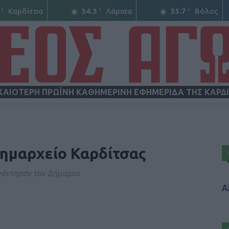
C
C
C
Καρδίτσα
34.3
Λάρισα
35.7
Βόλος
ΧΑΙΟΤΕΡΗ ΠΡΩΪΝΗ ΚΑΘΗΜΕΡΙΝΗ ΕΦΗΜΕΡΙΔΑ ΤΗΣ ΚΑΡΔ
ΝΕΟΣ
Δημαρχείο Καρδίτσας
νάντησαν τον Δήμαρχο
Α
ΑΓΩΝ