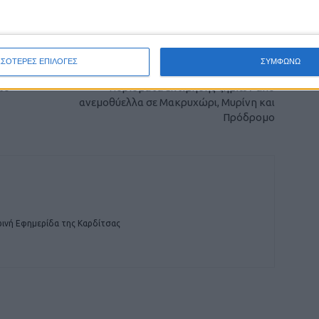
οχή της Καρδίτσας και ευρύτερα της Θεσσαλίας
ΣΣΟΤΕΡΕΣ ΕΠΙΛΟΓΕΣ
ΣΥΜΦΩΝΩ
ΕΠΟΜΕΝΟ ΑΡΘΡΟ
το
Πορίσματα εκτίμησης ζημιών από
ανεμοθύελλα σε Μακρυχώρι, Μυρίνη και
Πρόδρομο
ινή Εφημερίδα της Καρδίτσας