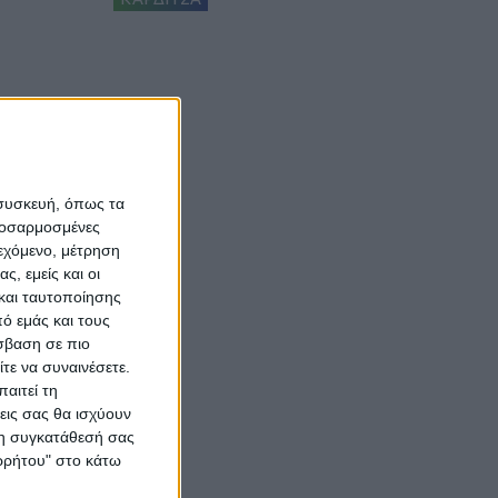
 συσκευή, όπως τα
προσαρμοσμένες
ιεχόμενο, μέτρηση
ς, εμείς και οι
και ταυτοποίησης
ό εμάς και τους
σβαση σε πιο
τε να συναινέσετε.
αιτεί τη
εις σας θα ισχύουν
 τη συγκατάθεσή σας
ορρήτου" στο κάτω