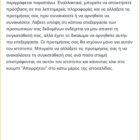
χαρά και υπερηφάνεια στο δήμαρχο
περιγράφεται παραπάνω. Εναλλακτικά, μπορείτε να αποκτήσετε
πρόσβαση σε πιο λεπτομερείς πληροφορίες και να αλλάξετε τις
Καρδίτσας κ. Β. Τσιάκο την περασμένη
προτιμήσεις σας πριν συναινέσετε ή να αρνηθείτε να
εβδομάδα στην αίθουσα του δημοτικού
συναινέσετε.
Λάβετε υπόψη ότι κάποια επεξεργασία των
συμβουλίου.
προσωπικών σας δεδομένων ενδέχεται να μην απαιτεί τη
συγκατάθεσή σας, αλλά έχετε το δικαίωμα να αρνηθείτε αυτήν
την επεξεργασία. Οι προτιμήσεις σας θα ισχύουν μόνο για αυτόν
Η ρύπανση, οι διαρροές πετρελαίου, η
τον ιστότοπο. Μπορείτε να αλλάξετε τις προτιμήσεις σας ή να
αύξηση πλαστικών αποβλήτων και οι
ανακαλέσετε τη συγκατάθεσή σας ανά πάσα στιγμή
αλλαγές στις χημικές ιδιότητες του νερού,
επιστρέφοντας σε αυτόν τον ιστότοπο και κάνοντας κλικ στο
κουμπί "Απορρήτου" στο κάτω μέρος της ιστοσελίδας.
όπως το pH και η ηλεκτρική αγωγιμότητα,
απειλούν τη θαλάσσια ζωή και την
ισορροπία του πλανήτη μας. Αυτό το
πρόβλημα είναι παγκόσμιο και απαιτεί
άμεσες, καινοτόμες λύσεις που συνδυάζουν
την τεχνολογία και τη βιωσιμότητα.
Παρατηρώντας όλα αυτά τα με΄λη της
ομάδας διαπίστωσαν ότι συχνά, δεν έχουμε
άμεση πρόσβαση σε δεδομένα για την