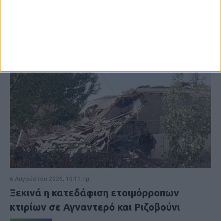
6 Αυγούστου 2026, 10:11 πμ
Ξεκινά η κατεδάφιση ετοιμόρροπων
κτιρίων σε Αγναντερό και Ριζοβούνι