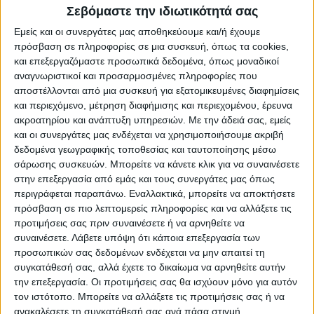
Επιπλέον, μίλησε για την ανθρωπιά που
Σεβόμαστε την ιδιωτικότητά σας
κυριάρχησε ανάμεσά μας σε εκείνες τις
Εμείς και οι συνεργάτες μας αποθηκεύουμε και/ή έχουμε
δύσκολες στιγμές που βίωνε ο τόπος μας,
πρόσβαση σε πληροφορίες σε μια συσκευή, όπως τα cookies,
γεγονός που βοήθησε να ανταποκριθούμε
και επεξεργαζόμαστε προσωπικά δεδομένα, όπως μοναδικοί
στις ανάγκες των πληγέντων.
αναγνωριστικοί και προσαρμοσμένες πληροφορίες που
αποστέλλονται από μια συσκευή για εξατομικευμένες διαφημίσεις
και περιεχόμενο, μέτρηση διαφήμισης και περιεχομένου, έρευνα
ακροατηρίου και ανάπτυξη υπηρεσιών.
Με την άδειά σας, εμείς
και οι συνεργάτες μας ενδέχεται να χρησιμοποιήσουμε ακριβή
δεδομένα γεωγραφικής τοποθεσίας και ταυτοποίησης μέσω
σάρωσης συσκευών. Μπορείτε να κάνετε κλικ για να συναινέσετε
στην επεξεργασία από εμάς και τους συνεργάτες μας όπως
περιγράφεται παραπάνω. Εναλλακτικά, μπορείτε να αποκτήσετε
πρόσβαση σε πιο λεπτομερείς πληροφορίες και να αλλάξετε τις
προτιμήσεις σας πριν συναινέσετε ή να αρνηθείτε να
συναινέσετε.
Λάβετε υπόψη ότι κάποια επεξεργασία των
προσωπικών σας δεδομένων ενδέχεται να μην απαιτεί τη
συγκατάθεσή σας, αλλά έχετε το δικαίωμα να αρνηθείτε αυτήν
την επεξεργασία. Οι προτιμήσεις σας θα ισχύουν μόνο για αυτόν
τον ιστότοπο. Μπορείτε να αλλάξετε τις προτιμήσεις σας ή να
ανακαλέσετε τη συγκατάθεσή σας ανά πάσα στιγμή