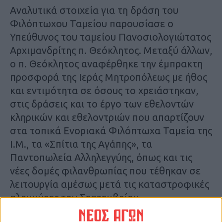
Αναλυτικά στοιχεία για τη δράση του
Φιλόπτωχου Ταμείου παρουσίασε ο
Υπεύθυνος του ταμείου Πανοσιολογιώτατος
Αρχιμανδρίτης π. Θεόκλητος. Μεταξύ άλλων,
ο π. Θεόκλητος αναφέρθηκε την έμπρακτη
προσφορά της Ιεράς Μητροπόλεως με ήθος
και εντιμότητα σε όσους το χρειάστηκαν,
στις δράσεις και το έργο των εθελοντών
κληρικών και εθελοντριών που απαρτίζουν
στα τοπικά Ενοριακά Φιλόπτωχα Ταμεία της
Ι.Μ., τα «Σπίτια της Αγάπης», τα
Παντοπωλεία Αλληλεγγύης, όπως και τις
νέες δομές φιλανθρωπίας που τέθηκαν σε
λειτουργία αμέσως μετά τις καταστροφικές
πλημμύρες του Σεπτεμβρίου.