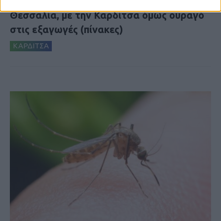
Θετικό το εμπορικό ισοζύγιο στη
Θεσσαλία, με την Καρδίτσα όμως ουραγό
στις εξαγωγές (πίνακες)
ΚΑΡΔΙΤΣΑ