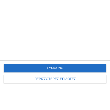
ΚΑΡΔΙΤΣΑ
Προχωρούν οι διαδικασίες για την
ανάθεση του masterplan της ΔΕΥΑ
Καρδίτσας
ΣΥΜΦΩΝΩ
ΠΕΡΙΣΣΟΤΕΡΕΣ ΕΠΙΛΟΓΕΣ