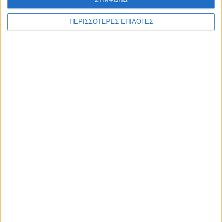
ΠΕΡΙΣΣΟΤΕΡΕΣ ΕΠΙΛΟΓΕΣ
ΠΟΛΙΤΙΣΜΟΣ
Η ανανέωση της παραχώρησης χρήσης
έβαλε «τρικλοποδιά» στο έργο των
αποκαταστάσεων στην πλαζ Πεζούλας