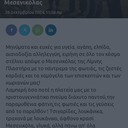
Μεσενικόλας
26 Δεκεμβρίου 2024, 11:58 πμ
Μηνύματα και ευχές για υγεία, αγάπη, ελπίδα,
αισιοδοξία αλληλεγγύη, ειρήνη σε όλο τον κόσμο
στέλνει απόψε ο Μεσενικόλας της Λίμνης
Πλαστήρα με το πάντρεμα της φωτιάς, τις ζεστές
καρδιές και τα χαμόγελα των επισκεπτών και των
χωριανών μας!
Λαμπερή όσο ποτέ η πλατεία μας με το
χριστουγεννιάτικο πνεύμα διάχυτο παντού,την
παραμυθένια φάτνη,τις φωτιές και τις γεύσεις
από το παρελθόν ! Τσιγαρίδες, λουκάνικα,
τραχανά με λουκάνικο, άφθονο κρασί
Μεσενικόλα, γλυκά, αλλά πάνω απ’ όλα