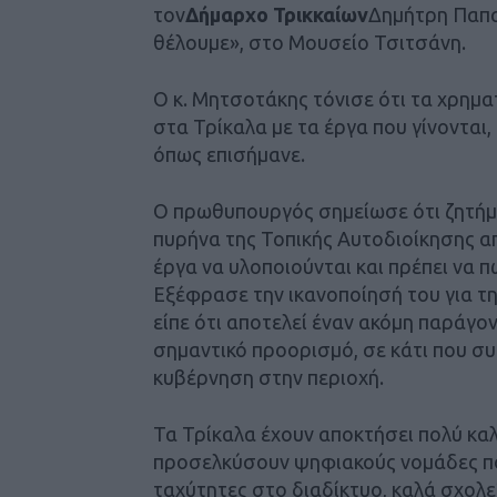
τον
Δήμαρχο Τρικκαίων
Δημήτρη Παπασ
θέλουμε», στο Μουσείο Τσιτσάνη.
Ο κ. Μητσοτάκης τόνισε ότι τα χρημα
στα Τρίκαλα με τα έργα που γίνονται,
όπως επισήμανε.
Ο πρωθυπουργός σημείωσε ότι ζητήμα
πυρήνα της Τοπικής Αυτοδιοίκησης α
έργα να υλοποιούνται και πρέπει να π
Εξέφρασε την ικανοποίησή του για τη
είπε ότι αποτελεί έναν ακόμη παράγο
σημαντικό προορισμό, σε κάτι που συ
κυβέρνηση στην περιοχή.
Τα Τρίκαλα έχουν αποκτήσει πολύ καλ
προσελκύσουν ψηφιακούς νομάδες πο
ταχύτητες στο διαδίκτυο, καλά σχολε