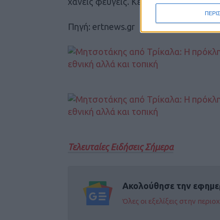
χάνεις φεύγεις. Κερδίζεις παίζεις. Μπ
ΠΕΡΙ
Πηγή: ertnews.gr
Τελευταίες Ειδήσεις Σήμερα
Ακολούθησε την εφημε
Όλες οι εξελίξεις στην περι