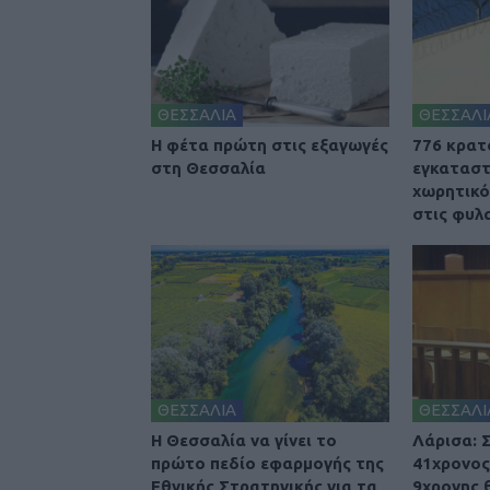
ΘΕΣΣΑΛΙΑ
ΘΕΣΣΑΛΙ
Η φέτα πρώτη στις εξαγωγές
776 κρατ
στη Θεσσαλία
εγκαταστ
χωρητικό
στις φυλ
ΘΕΣΣΑΛΙΑ
ΘΕΣΣΑΛΙ
Η Θεσσαλία να γίνει το
Λάρισα: 
πρώτο πεδίο εφαρμογής της
41χρονος
Εθνικής Στρατηγικής για τα
9χρονης 