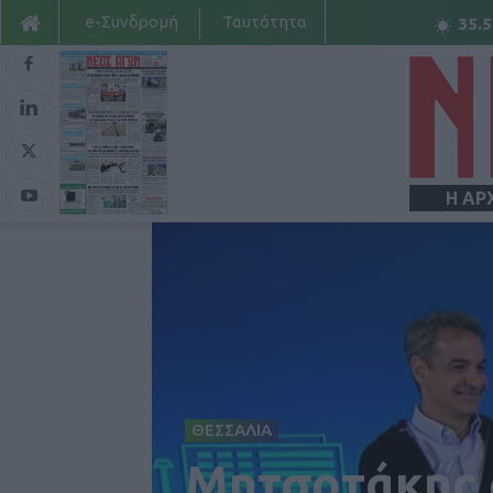
e-Συνδρομή
Ταυτότητα
35.5
Η ΑΡ
ΘΕΣΣΑΛΙΑ
Μητσοτάκης 