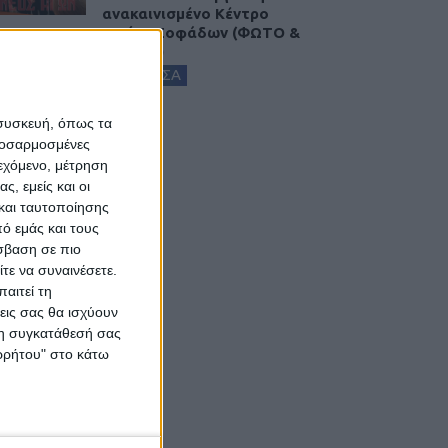
ανακαινισμένο Κέντρο
Υγείας Σοφάδων (ΦΩΤΟ &
ΒΙΝΤΕΟ)
ΚΑΡΔΙΤΣΑ
 συσκευή, όπως τα
προσαρμοσμένες
ιεχόμενο, μέτρηση
ς, εμείς και οι
και ταυτοποίησης
ό εμάς και τους
σβαση σε πιο
τε να συναινέσετε.
αιτεί τη
εις σας θα ισχύουν
 τη συγκατάθεσή σας
ορρήτου" στο κάτω