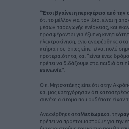
“
Έτσι βγαίνει η περιφέρεια από τη
ότι το μέλλον για τον ίδιο, είναι η 
μέσων παραγωγής ενέργειας, και έκα
προσφέρονται για έξυπνη κινητικότητ
ηλεκτροκίνηση, ενώ αναφέρθηκε στα
κτήρια που-όπως είπε- είναι πολύ σημ
προτεραιότητα, και “είναι ένας δρόμο
πρέπει να διδάξουμε στα παιδιά ότι η
κοινωνία
“.
Ο κ. Μητσοτάκης είπε ότι στην Ακρό
και μας κατηγόρησαν ότι καταστρέφο
συνέχεια άτομα που ουδέποτε είχαν 
Αναφέρθηκε στα
Μετέωρα
και την
ραγ
πρέπει να προετοιμαστούμε για την 
διαχειριστούμε τον κόσμο που θα επι