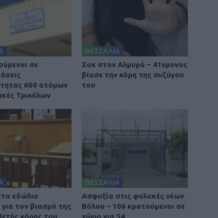
Α
ΘΕΣΣΑΛΙΑ
ούμενοι σε
Σοκ στον Αλμυρό – 41χρονος
άσεις
βίασε την κόρη της συζύγου
τητας 600 ατόμων
του
ακές Τρικάλων
Α
ΘΕΣΣΑΛΙΑ
Στο εδώλιο
Ασφυξία στις φυλακές νέων
 για τον βιασμό της
Βόλου – 106 κρατούμενοι σε
θετής κόρης του
χώρο για 54