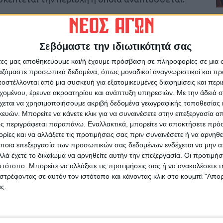
ές
, λέγοντας ότι έγινε μια επανάσταση και δεν
 προετοιμασμένη. Προσέθεσε ότι η καινοτομία
Σεβόμαστε την ιδιωτικότητά σας
με την ποιότητα ζωής και οι ιδέες θα έρθουν
 το κέντρο, και τις οποίες μπορεί να τις
άτες μας αποθηκεύουμε και/ή έχουμε πρόσβαση σε πληροφορίες σε μια
ργαζόμαστε προσωπικά δεδομένα, όπως μοναδικοί αναγνωριστικοί και 
χρηματοδοτήσει στη συνέχεια.
στέλλονται από μια συσκευή για εξατομικευμένες διαφημίσεις και περ
εχομένου, έρευνα ακροατηρίου και ανάπτυξη υπηρεσιών.
Με την άδειά σα
έπει να υπάρχουν
προληπτικά έργα
για
χεται να χρησιμοποιήσουμε ακριβή δεδομένα γεωγραφικής τοποθεσίας 
νε ότι ο “Ιανός” στοίχισε κοντά στο 1 δις.,
ών. Μπορείτε να κάνετε κλικ για να συναινέσετε στην επεξεργασία απ
 για την διάρκεια του φαινομένου, ενώ είπε
ς περιγράφεται παραπάνω. Εναλλακτικά, μπορείτε να αποκτήσετε πρό
ίες και να αλλάξετε τις προτιμήσεις σας πριν συναινέσετε ή να αρνηθεί
 πιο συχνά απ’ ότι στο παρελθόν λόγω
ποια επεξεργασία των προσωπικών σας δεδομένων ενδέχεται να μην απ
λά έχετε το δικαίωμα να αρνηθείτε αυτήν την επεξεργασία. Οι προτιμήσ
ιστότοπο. Μπορείτε να αλλάξετε τις προτιμήσεις σας ή να ανακαλέσετε
 τα όσα είπε ο δήμαρχος Τρικαίων
στρέφοντας σε αυτόν τον ιστότοπο και κάνοντας κλικ στο κουμπί "Απ
είχνει ποια γήπεδα μπάσκετ ή ποδοσφαίρου
ς.
α παιδιά και να μην περιμένουν, είπε το εξής:
ρική είχαμε έναν κανόνα. Κερδίζεις μένεις,