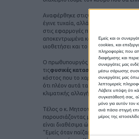
Αναφέρθηκε στις
ψηφιακές εφαρμογ
έγινε τυχαία, αλλά η κυβέρνηση ήταν
στις εφαρμογές που έχουν να κάνουν 
αποκεντρωμένα και όχι απαραίτητα από
Εμείς και οι συνεργ
cookies, και επεξε
υιοθετήσει και το κέντρο και να τις 
πληροφορίες που απο
διαφήμισης και περι
Ο πρωθυπουργός τόνισε ακόμη ότι πρ
συνεργάτες μας ενδέ
τις
φυσικές καταστροφές
και επισήμα
μέσω σάρωσης συσκευ
κόστος που το χαρακτήρισε αδιανόητο
συνεργάτες μας όπω
λεπτομερείς πληροφορ
ότι πλέον αυτά τα φαινόμενα θα είναι
Λάβετε υπόψη ότι κά
κλιματικής αλλαγής.
συγκατάθεσή σας, αλ
μόνο για αυτόν τον 
Τέλος ο κ. Μητσοτάκης σχολιάζοντας
ανά πάσα στιγμή επι
παρουσιάζοντας μια εφαρμογή που δ
μέρος της ιστοσελίδα
είναι διαθέσιμα ώστε να τα κλείνουν τ
“Εμείς όταν παίζαμε μπάσκετ στην Αμε