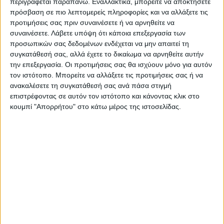
Αγώνα»
περιγράφεται παραπάνω. Εναλλακτικά, μπορείτε να αποκτήσετε
πρόσβαση σε πιο λεπτομερείς πληροφορίες και να αλλάξετε τις
προτιμήσεις σας πριν συναινέσετε ή να αρνηθείτε να
Τελευταίες Ειδήσεις Σήμερα
συναινέσετε.
Λάβετε υπόψη ότι κάποια επεξεργασία των
προσωπικών σας δεδομένων ενδέχεται να μην απαιτεί τη
συγκατάθεσή σας, αλλά έχετε το δικαίωμα να αρνηθείτε αυτήν
Ακολούθησε την εφημερίδα ΝΕΟΣ
την επεξεργασία. Οι προτιμήσεις σας θα ισχύουν μόνο για αυτόν
τον ιστότοπο. Μπορείτε να αλλάξετε τις προτιμήσεις σας ή να
ΑΓΩΝ στο Google News!
ανακαλέσετε τη συγκατάθεσή σας ανά πάσα στιγμή
Όλες οι εξελίξεις στην περιοχή της
επιστρέφοντας σε αυτόν τον ιστότοπο και κάνοντας κλικ στο
Καρδίτσας και ευρύτερα της Θεσσαλίας
κουμπί "Απορρήτου" στο κάτω μέρος της ιστοσελίδας.
ΠΡΟΗΓΟΥΜΕΝΟ ΑΡΘΡΟ
ΕΠΟΜΕΝΟ ΑΡΘΡΟ
Άμεση επέμβαση της Π.Υ.
Το Bullet Train κάνει στάση
Καρδίτσας για
στον Θερινό Κινηματογράφο
βραχυκύκλωμα καλωδίου