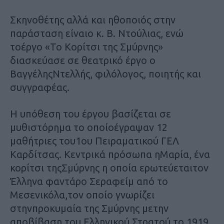
Σκηνοθέτης αλλά και ηθοποιός στην
παράσταση είναιο κ. Β. Ντούλιας, ενώ
τοέργο «Το Κορίτσι της Σμύρνης»
διασκεύασε σε θεατρικό έργο ο
ΒαγγέληςΝτελλής, φιλόλογος, ποιητής και
συγγραφέας.
Η υπόθεση του έργου βασίζεται σε
μυθιστόρημα το οποίοέγραψαν 12
μαθήτριες του1ου Πειραματικού ΓΕΛ
Καρδίτσας. Κεντρικά πρόσωπα ηΜαρία, ένα
κορίτσι τηςΣμύρνης η οποία ερωτεύεταιτον
Έλληνα φαντάρο Σεραφείμ από το
Μεσενικόλα,τον οποίο γνωρίζει
στηνπροκυμαία της Σμύρνης μετην
αποβίβαση του Ελληνικού Στρατού το 1919.