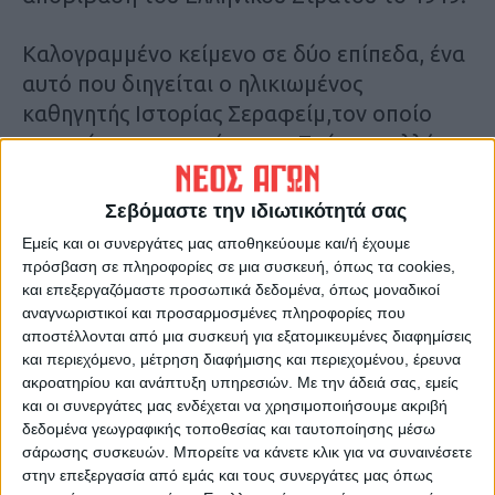
Καλογραμμένο κείμενο σε δύο επίπεδα, ένα
αυτό που διηγείται ο ηλικιωμένος
καθηγητής Ιστορίας Σεραφείμ,τον οποίο
ερωτεύτηκε το κορίτσι της Σμύρνης αλλά
μετην καταστροφή ξεψύχησεστα χέρια του.
Το άλλο επίπεδο εξελίσσεται το διάστημα
Σεβόμαστε την ιδιωτικότητά σας
1919 – 1922, όπου οίδιος υπηρετεί ως
Εμείς και οι συνεργάτες μας αποθηκεύουμε και/ή έχουμε
νεαρόςστρατιώτης. Με έμμεσοτρόπο
πρόσβαση σε πληροφορίες σε μια συσκευή, όπως τα cookies,
αναφέρονται ιστορικάστοιχεία, ενώ
και επεξεργαζόμαστε προσωπικά δεδομένα, όπως μοναδικοί
αναγνωριστικοί και προσαρμοσμένες πληροφορίες που
παράλληλαπροβάλλονται παλαιές
αποστέλλονται από μια συσκευή για εξατομικευμένες διαφημίσεις
φωτογραφίες από τα ειρηνικάχρόνια της
και περιεχόμενο, μέτρηση διαφήμισης και περιεχομένου, έρευνα
Σμύρνης, καθώςκαι από τις μέρες της
ακροατηρίου και ανάπτυξη υπηρεσιών.
Με την άδειά σας, εμείς
και οι συνεργάτες μας ενδέχεται να χρησιμοποιήσουμε ακριβή
καταστροφής.
δεδομένα γεωγραφικής τοποθεσίας και ταυτοποίησης μέσω
σάρωσης συσκευών. Μπορείτε να κάνετε κλικ για να συναινέσετε
Αναλυτικότερα στην έντυπη έκδοση του «Νέου
στην επεξεργασία από εμάς και τους συνεργάτες μας όπως