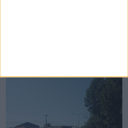
6 Αυγούστου 2026, 10:11 πμ
Ξεκινά η κατεδάφιση ετοιμόρροπων
κτιρίων σε Αγναντερό και Ριζοβούνι
ΚΑΡΔΙΤΣΑ