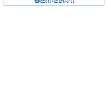
ΠΕΡΙΣΣΟΤΕΡΕΣ ΕΠΙΛΟΓΕΣ
ΚΑΡΔΙΤΣΑ
Άρχισε η ιερακοθηρία στο Παυσίλυπο για
τα κορακοειδή (ΒΙΝΤΕΟ)