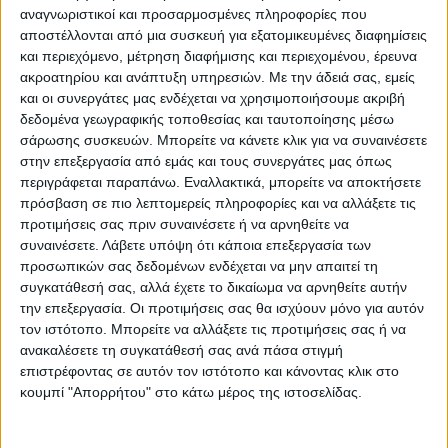
αναγνωριστικοί και προσαρμοσμένες πληροφορίες που
αποστέλλονται από μια συσκευή για εξατομικευμένες διαφημίσεις
και περιεχόμενο, μέτρηση διαφήμισης και περιεχομένου, έρευνα
ακροατηρίου και ανάπτυξη υπηρεσιών.
Με την άδειά σας, εμείς
και οι συνεργάτες μας ενδέχεται να χρησιμοποιήσουμε ακριβή
δεδομένα γεωγραφικής τοποθεσίας και ταυτοποίησης μέσω
σάρωσης συσκευών. Μπορείτε να κάνετε κλικ για να συναινέσετε
στην επεξεργασία από εμάς και τους συνεργάτες μας όπως
περιγράφεται παραπάνω. Εναλλακτικά, μπορείτε να αποκτήσετε
πρόσβαση σε πιο λεπτομερείς πληροφορίες και να αλλάξετε τις
Το Φεστιβάλ πραγματοποιείται φέτος με
προτιμήσεις σας πριν συναινέσετε ή να αρνηθείτε να
την οικονομική στήριξη τηςΠεριφέρειας
συναινέσετε.
Λάβετε υπόψη ότι κάποια επεξεργασία των
Θεσσαλίας –Π.Ε. Καρδίτσας, της
προσωπικών σας δεδομένων ενδέχεται να μην απαιτεί τη
συγκατάθεσή σας, αλλά έχετε το δικαίωμα να αρνηθείτε αυτήν
ΠΕΔΘεσσαλίας και του ΔήμουΛίμνης
την επεξεργασία. Οι προτιμήσεις σας θα ισχύουν μόνο για αυτόν
Πλαστήρα.
τον ιστότοπο. Μπορείτε να αλλάξετε τις προτιμήσεις σας ή να
ανακαλέσετε τη συγκατάθεσή σας ανά πάσα στιγμή
Οι παραστάσεις προβάλλονται και
επιστρέφοντας σε αυτόν τον ιστότοπο και κάνοντας κλικ στο
κουμπί "Απορρήτου" στο κάτω μέρος της ιστοσελίδας.
διαδικτυακά μεlive streaming σε όλο
τονκόσμο μέσω του