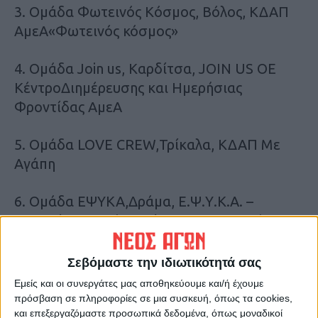
3. Ομάδα Φωτεινός Κόσμος, Βόλος, ΚΔΑΠ
ΑμεΑ«Φωτεινός κόσμος»
4. Ομάδα Join us, Καρδίτσα, JOIN US OE
ΚέντροΔιημέρευσης και Ημερήσιας
Φροντίδας ΑμεΑ
5. Ομάδα LOVE CREW,Τρίκαλα, ΚΔΑΠ Με
Αγάπη
6. Ομάδα ΕΨΥΚΑ,Δράμα, Ε.Ψ.Υ.Κ.Α. –
Εταιρεία Ψυχικής Υγείας καιΚοινωνικής
Αποκατάστασης
Σεβόμαστε την ιδιωτικότητά σας
7. Ομάδα ΗΛΙΟΣ, Καρδίτσα, ΚΔΑΠ ΜΕΑ
Εμείς και οι συνεργάτες μας αποθηκεύουμε και/ή έχουμε
Ήλιος,Καρδίτσα
πρόσβαση σε πληροφορίες σε μια συσκευή, όπως τα cookies,
και επεξεργαζόμαστε προσωπικά δεδομένα, όπως μοναδικοί