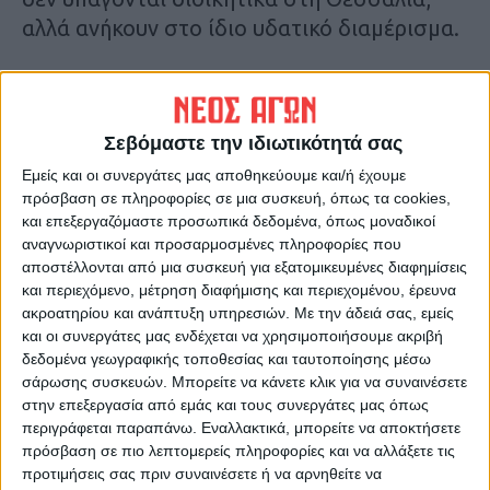
αλλά ανήκουν στο ίδιο υδατικό διαμέρισμα.
Αναλυτικότερα στην έντυπη έκδοση του Νέου
Αγώνα
Σεβόμαστε την ιδιωτικότητά σας
Τελευταίες Ειδήσεις Σήμερα
Εμείς και οι συνεργάτες μας αποθηκεύουμε και/ή έχουμε
πρόσβαση σε πληροφορίες σε μια συσκευή, όπως τα cookies,
και επεξεργαζόμαστε προσωπικά δεδομένα, όπως μοναδικοί
αναγνωριστικοί και προσαρμοσμένες πληροφορίες που
Ακολούθησε την εφημερίδα ΝΕΟΣ
αποστέλλονται από μια συσκευή για εξατομικευμένες διαφημίσεις
ΑΓΩΝ στο Google News!
και περιεχόμενο, μέτρηση διαφήμισης και περιεχομένου, έρευνα
ακροατηρίου και ανάπτυξη υπηρεσιών.
Με την άδειά σας, εμείς
Όλες οι εξελίξεις στην περιοχή της
Καρδίτσας και ευρύτερα της Θεσσαλίας
και οι συνεργάτες μας ενδέχεται να χρησιμοποιήσουμε ακριβή
δεδομένα γεωγραφικής τοποθεσίας και ταυτοποίησης μέσω
σάρωσης συσκευών. Μπορείτε να κάνετε κλικ για να συναινέσετε
στην επεξεργασία από εμάς και τους συνεργάτες μας όπως
ΠΡΟΗΓΟΥΜΕΝΟ ΑΡΘΡΟ
ΕΠΟΜΕΝΟ ΑΡΘΡΟ
περιγράφεται παραπάνω. Εναλλακτικά, μπορείτε να αποκτήσετε
Τουρκία: Σήμερα «κληρώνει»
Σοκ: Καρδιτσιώτης ΕΚΑΒίτης
πρόσβαση σε πιο λεπτομερείς πληροφορίες και να αλλάξετε τις
για τον αντίπαλο του
έβαλε τέλος στη ζωή του
προτιμήσεις σας πριν συναινέσετε ή να αρνηθείτε να
Ερντογάν στις εκλογές