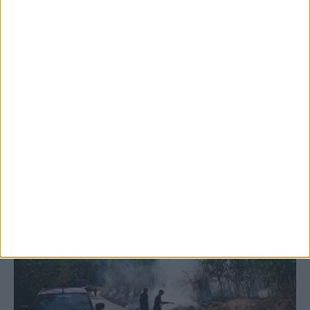
5 Αυγούστου 2026, 6:14 μμ
Παρανάλωμα του πυρός έγινε ΙΧ έξω από
το Μορφοβούνι, έσπευσε η Πυροσβεστική
(ΦΩΤΟ)
ΚΑΡΔΙΤΣΑ