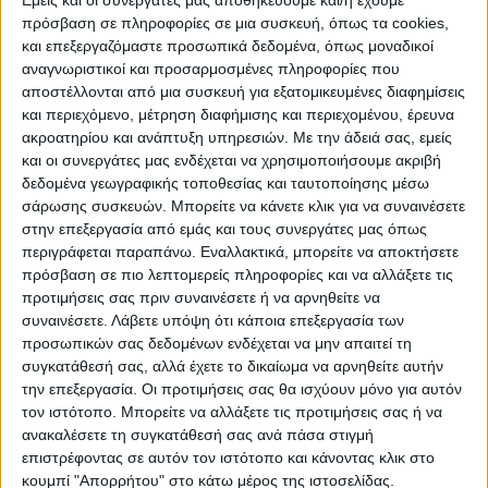
πρόσβαση σε πληροφορίες σε μια συσκευή, όπως τα cookies,
και επεξεργαζόμαστε προσωπικά δεδομένα, όπως μοναδικοί
αναγνωριστικοί και προσαρμοσμένες πληροφορίες που
αποστέλλονται από μια συσκευή για εξατομικευμένες διαφημίσεις
Απογραφές 1940-2021 στο Ν. Καρδίτσας
και περιεχόμενο, μέτρηση διαφήμισης και περιεχομένου, έρευνα
Οι εθνικές απογραφές που έχουν
ακροατηρίου και ανάπτυξη υπηρεσιών.
Με την άδειά σας, εμείς
και οι συνεργάτες μας ενδέχεται να χρησιμοποιήσουμε ακριβή
πραγματοποιηθεί μετά το 1940, δείχνουν
δεδομένα γεωγραφικής τοποθεσίας και ταυτοποίησης μέσω
ανάγλυφα τις μεταβολές του πληθυσμού
σάρωσης συσκευών. Μπορείτε να κάνετε κλικ για να συναινέσετε
στον τόπο μας. Σύμφωνα με τα στοιχεία
στην επεξεργασία από εμάς και τους συνεργάτες μας όπως
περιγράφεται παραπάνω. Εναλλακτικά, μπορείτε να αποκτήσετε
των απογραφών, τα οποία αντλήσαμε από
πρόσβαση σε πιο λεπτομερείς πληροφορίες και να αλλάξετε τις
το αρχείο της Ελληνικής Στατιστικής
προτιμήσεις σας πριν συναινέσετε ή να αρνηθείτε να
Υπηρεσίας και επεξεργαστήκαμε, στο Νομό
συναινέσετε.
Λάβετε υπόψη ότι κάποια επεξεργασία των
Καρδίτσας ο πληθυσμός διαμορφώθηκε ως
προσωπικών σας δεδομένων ενδέχεται να μην απαιτεί τη
συγκατάθεσή σας, αλλά έχετε το δικαίωμα να αρνηθείτε αυτήν
εξής:
την επεξεργασία. Οι προτιμήσεις σας θα ισχύουν μόνο για αυτόν
–
απογραφή 1940
: 130.546
τον ιστότοπο. Μπορείτε να αλλάξετε τις προτιμήσεις σας ή να
–
απογραφή 1951
: 138.786
ανακαλέσετε τη συγκατάθεσή σας ανά πάσα στιγμή
επιστρέφοντας σε αυτόν τον ιστότοπο και κάνοντας κλικ στο
–
απογραφή 1961
: 152.543. Ο αστικός
κουμπί "Απορρήτου" στο κάτω μέρος της ιστοσελίδας.