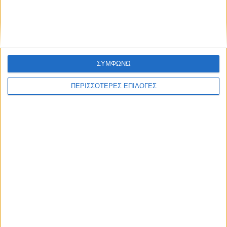
ΚΑΡΔΙΤΣΑ
Υψηλός ο κίνδυνος πυρκαγιάς σήμερα
Κυριακή στο Ν. Καρδίτσας
ΣΥΜΦΩΝΩ
ΠΕΡΙΣΣΟΤΕΡΕΣ ΕΠΙΛΟΓΕΣ