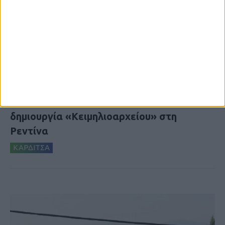
8 Αυγούστου 2026, 9:41 πμ
Δωρεά ακινήτου και μελέτης για τη
δημιουργία «Κειμηλιοαρχείου» στη
Ρεντίνα
ΚΑΡΔΙΤΣΑ