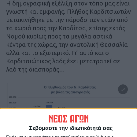
Η δημογραφική εξέλιξη στον τόπο μας είναι
γνωστή και εμφανής. Πλήθος Καρδιτσιωτών
μετακινήθηκε με την πάροδο των ετών από
τα χωριά προς την Καρδίτσα, επίσης εκτός
Νομού κυρίως προς τα μεγάλα αστικά
κέντρα της χώρας, την ανατολική Θεσσαλία
αλλά και το εξωτερικό. Γι’ αυτό και ο
Καρδιτσιώτικος λαός έχει μετατραπεί σε
λαό της διασποράς…
Σεβόμαστε την ιδιωτικότητά σας
Εμείς και οι συνεργάτες μας αποθηκεύουμε και/ή έχουμε