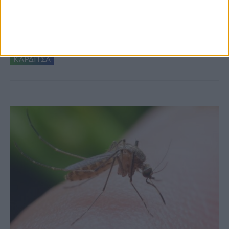
Θετικό το εμπορικό ισοζύγιο στη
Θεσσαλία, με την Καρδίτσα όμως ουραγό
στις εξαγωγές (πίνακες)
ΚΑΡΔΙΤΣΑ