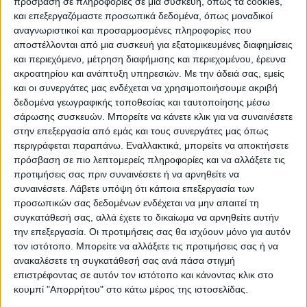
πρόσβαση σε πληροφορίες σε μια συσκευή, όπως τα cookies,
και επεξεργαζόμαστε προσωπικά δεδομένα, όπως μοναδικοί
Το πλέον χαρακτηριστικό αυτής της
αναγνωριστικοί και προσαρμοσμένες πληροφορίες που
επιεικώς απαράδεκτης στάσης της
αποστέλλονται από μια συσκευή για εξατομικευμένες διαφημίσεις
και περιεχόμενο, μέτρηση διαφήμισης και περιεχομένου, έρευνα
πολιτείας και της κατασκευάστριας
ακροατηρίου και ανάπτυξη υπηρεσιών.
Με την άδειά σας, εμείς
εταιρείας είναι πως από τον ΠΑΘΕ όσοι
και οι συνεργάτες μας ενδέχεται να χρησιμοποιήσουμε ακριβή
κατευθύνονται από Αθήνα προς τα βόρεια
δεδομένα γεωγραφικής τοποθεσίας και ταυτοποίησης μέσω
σάρωσης συσκευών. Μπορείτε να κάνετε κλικ για να συναινέσετε
και πριν την είσοδο στο νότιο τμήμα του
στην επεξεργασία από εμάς και τους συνεργάτες μας όπως
Ε-65 απουσιάζει η λέξη Καρδίτσα και ο
περιγράφεται παραπάνω. Εναλλακτικά, μπορείτε να αποκτήσετε
οδηγός διαβάζει μόνο τους προορισμούς
πρόσβαση σε πιο λεπτομερείς πληροφορίες και να αλλάξετε τις
προς Τρίκαλα και Καρπενήσι. Παρά τις
προτιμήσεις σας πριν συναινέσετε ή να αρνηθείτε να
συναινέσετε.
Λάβετε υπόψη ότι κάποια επεξεργασία των
συνεχείς επισημάνσεις μας το τελευταίο
προσωπικών σας δεδομένων ενδέχεται να μην απαιτεί τη
διάστημα, κάποιοι εξακολουθούν να
συγκατάθεσή σας, αλλά έχετε το δικαίωμα να αρνηθείτε αυτήν
θεωρούν την πρωτεύουσα του κάμπου της
την επεξεργασία. Οι προτιμήσεις σας θα ισχύουν μόνο για αυτόν
τον ιστότοπο. Μπορείτε να αλλάξετε τις προτιμήσεις σας ή να
δυτικής Θεσσαλίας, με τους φιλότιμους και
ανακαλέσετε τη συγκατάθεσή σας ανά πάσα στιγμή
εργατικούς κατοίκους, με τους
επιστρέφοντας σε αυτόν τον ιστότοπο και κάνοντας κλικ στο
περισσότερους αγρότες στη χώρα ως
κουμπί "Απορρήτου" στο κάτω μέρος της ιστοσελίδας.
ποσοστό του ενεργού πληθυσμού, ως