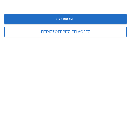
ΣΥΜΦΩΝΩ
ΠΕΡΙΣΣΟΤΕΡΕΣ ΕΠΙΛΟΓΕΣ
ΚΑΡΔΙΤΣΑ
Δωρεά ακινήτου και μελέτης για τη
δημιουργία «Κειμηλιοαρχείου» στη
Ρεντίνα