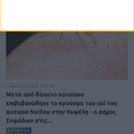
7 Αυγούστου 2026, 10:21 πμ
Μετά από θάνατο κατοίκου
επιβεβαιώθηκε το κρούσμα του ιού του
Δυτικού Νείλου στην Κυψέλη - ο Δήμος
Σοφάδων στις...
ΚΑΡΔΙΤΣΑ