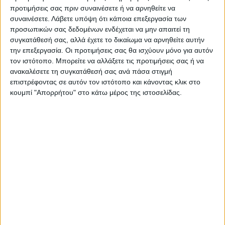
Ακολούθησε την εφημερίδα ΝΕΟΣ
προτιμήσεις σας πριν συναινέσετε ή να αρνηθείτε να
ΑΓΩΝ στο Google News!
συναινέσετε.
Λάβετε υπόψη ότι κάποια επεξεργασία των
προσωπικών σας δεδομένων ενδέχεται να μην απαιτεί τη
Όλες οι εξελίξεις στην περιοχή της
Καρδίτσας και ευρύτερα της Θεσσαλίας
συγκατάθεσή σας, αλλά έχετε το δικαίωμα να αρνηθείτε αυτήν
την επεξεργασία. Οι προτιμήσεις σας θα ισχύουν μόνο για αυτόν
τον ιστότοπο. Μπορείτε να αλλάξετε τις προτιμήσεις σας ή να
ανακαλέσετε τη συγκατάθεσή σας ανά πάσα στιγμή
ΠΡΟΗΓΟΥΜΕΝΟ ΑΡΘΡΟ
ΕΠΟΜΕΝΟ ΑΡΘΡΟ
επιστρέφοντας σε αυτόν τον ιστότοπο και κάνοντας κλικ στο
Ομιχλώδες τοπίο και η
ΣΥΡΙΖΑ: Άρχισε η εκλογική
κουμπί "Απορρήτου" στο κάτω μέρος της ιστοσελίδας.
επιμελής φροντίδα του
διαδικασία και στο Ν.
κοπαδιού
Καρδίτσας για την ανάδειξη
νέου Προέδρου
ΝΕΟΣ ΑΓΩΝ