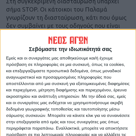
Στη συγκεκριμένη διασταύρωση υπάρχει
σήμα STOP. Οι κάτοικοι του Παλαμά
γνωρίζουν τη διασταύρωση, κάτι που όμως
δεν συμβαίνει με τους οδηγούς που είναι
περαστικοί από τον Παλαμά και ορισμένοι
δεν αντιλαμβάνονται την ύπαρξη του
Σεβόμαστε την ιδιωτικότητά σας
σήματος. Οι αρμόδιοι ίσως χρειαστεί να
βάλουν πρόσθετη σήμανση που να εφιστά
Εμείς και οι συνεργάτες μας αποθηκεύουμε και/ή έχουμε
πρόσβαση σε πληροφορίες σε μια συσκευή, όπως τα cookies,
την προσοχή των οδηγών ώστε να
και επεξεργαζόμαστε προσωπικά δεδομένα, όπως μοναδικοί
αποφευχθούν μελλοντικά τροχαία
αναγνωριστικοί και προσαρμοσμένες πληροφορίες που
ατυχήματα.
αποστέλλονται από μια συσκευή για εξατομικευμένες διαφημίσεις
και περιεχόμενο, μέτρηση διαφήμισης και περιεχομένου, έρευνα
ακροατηρίου και ανάπτυξη υπηρεσιών.
Με την άδειά σας, εμείς
Κ.Π.
και οι συνεργάτες μας ενδέχεται να χρησιμοποιήσουμε ακριβή
δεδομένα γεωγραφικής τοποθεσίας και ταυτοποίησης μέσω
Τελευταίες Ειδήσεις Σήμερα
σάρωσης συσκευών. Μπορείτε να κάνετε κλικ για να συναινέσετε
στην επεξεργασία από εμάς και τους συνεργάτες μας όπως
περιγράφεται παραπάνω. Εναλλακτικά, μπορείτε να αποκτήσετε
πρόσβαση σε πιο λεπτομερείς πληροφορίες και να αλλάξετε τις