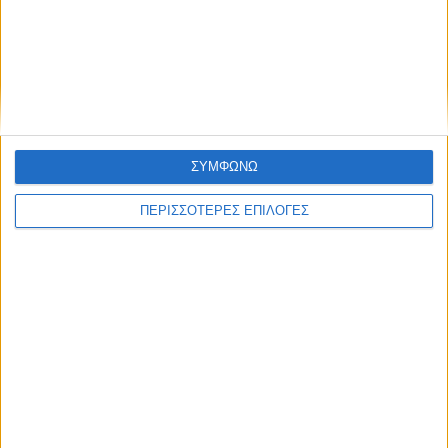
ΓΝΩΜΕΣ & ΣΧΟΛΙΑ
Χρειάζεται επισκευή
ΣΥΜΦΩΝΩ
ΠΕΡΙΣΣΟΤΕΡΕΣ ΕΠΙΛΟΓΕΣ
ΘΕΣΣΑΛΙΑ FM
ΑΚΟΥΣΤΕ ΖΩΝΤΑΝΑ
ΕΠΙΚΕΦΑΛΗΣ ΕΙΔΗΣΕΙΣ