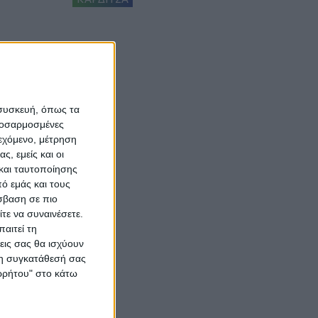
 συσκευή, όπως τα
προσαρμοσμένες
ιεχόμενο, μέτρηση
ς, εμείς και οι
και ταυτοποίησης
ό εμάς και τους
σβαση σε πιο
τε να συναινέσετε.
αιτεί τη
εις σας θα ισχύουν
 τη συγκατάθεσή σας
ορρήτου" στο κάτω