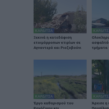
ΚΑΡΔΙΤΣΑ
ΚΑΡΔΙΤΣ
Ξεκινά η κατεδάφιση
Ολοκληρ
ετοιμόρροπων κτιρίων σε
ασφαλτό
Αγναντερό και Ριοζοβούνι
τμήματα
ΚΑΡΔΙΤΣΑ
ΚΑΡΔΙΤΣ
Έργο καθαρισμού του
Άρχισε η
Ρογόζινου και
Παυσίλυπ