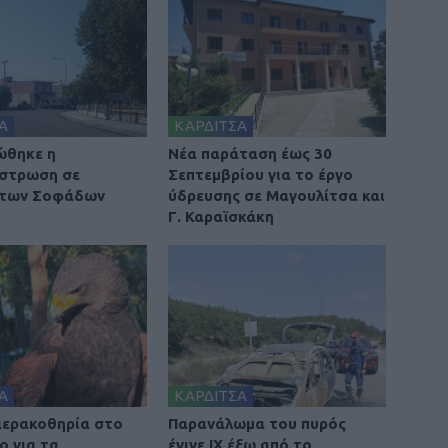
Α
ΚΑΡΔΙΤΣΑ
ώθηκε η
Νέα παράταση έως 30
στρωση σε
Σεπτεμβρίου για το έργο
 των Σοφάδων
ύδρευσης σε Μαγουλίτσα και
Γ. Καραϊσκάκη
Α
ΚΑΡΔΙΤΣΑ
 ιερακοθηρία στο
Παρανάλωμα του πυρός
ο για τα
έγινε ΙΧ έξω από το