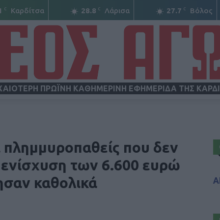
C
C
C
1
Καρδίτσα
28.8
Λάρισα
27.7
Βόλος
ΧΑΙΟΤΕΡΗ ΠΡΩΪΝΗ ΚΑΘΗΜΕΡΙΝΗ ΕΦΗΜΕΡΙΔΑ ΤΗΣ ΚΑΡΔ
ΝΕΟΣ
ι πλημμυροπαθείς που δεν
 ενίσχυση των 6.600 ευρώ
ησαν καθολικά
Α
ΑΓΩΝ