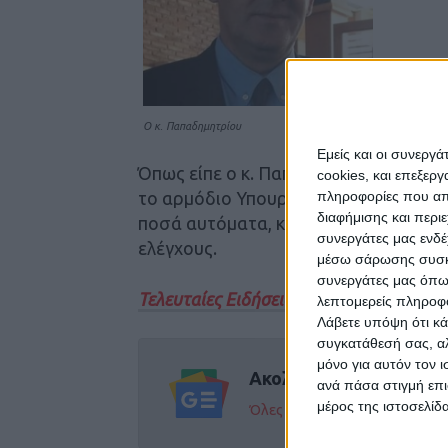
Ο κ. Παπαδημητρίου
Εμείς και οι συνεργ
Όπως είπε ο κ. Παπαδημητρίου, για το
cookies, και επεξε
πληροφορίες που απο
το αρμόδιο Υπουργείο. Καλό θα ήταν, 
διαφήμισης και περι
ποσά αυτόματα, καθώς μπορεί να υπ
συνεργάτες μας ενδέ
ελέγχους.
μέσω σάρωσης συσκευ
συνεργάτες μας όπω
Τελευταίες Ειδήσεις Σήμερα
λεπτομερείς πληροφορ
Λάβετε υπόψη ότι κά
συγκατάθεσή σας, αλ
μόνο για αυτόν τον 
Ακολούθησε την εφημε
ανά πάσα στιγμή επι
μέρος της ιστοσελίδα
Όλες οι εξελίξεις στην περι