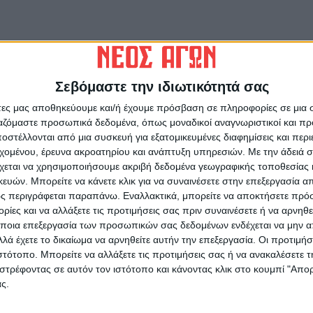
Σεβόμαστε την ιδιωτικότητά σας
άτες μας αποθηκεύουμε και/ή έχουμε πρόσβαση σε πληροφορίες σε μια
 θέμα είχε επικοινωνία με την Περιφέρεια και
ργαζόμαστε προσωπικά δεδομένα, όπως μοναδικοί αναγνωριστικοί και 
στέλλονται από μια συσκευή για εξατομικευμένες διαφημίσεις και περ
είπε, να γίνει αίτηση απ’ όσους δεν έλαβαν τα
εχομένου, έρευνα ακροατηρίου και ανάπτυξη υπηρεσιών.
Με την άδειά σα
ήρχε πρόβλημα με τους διασταυρωτικούς
χεται να χρησιμοποιήσουμε ακριβή δεδομένα γεωγραφικής τοποθεσίας 
ών. Μπορείτε να κάνετε κλικ για να συναινέσετε στην επεξεργασία απ
ς περιγράφεται παραπάνω. Εναλλακτικά, μπορείτε να αποκτήσετε πρό
ίες και να αλλάξετε τις προτιμήσεις σας πριν συναινέσετε ή να αρνηθεί
ποια επεξεργασία των προσωπικών σας δεδομένων ενδέχεται να μην απ
λά έχετε το δικαίωμα να αρνηθείτε αυτήν την επεξεργασία. Οι προτιμήσ
ιστότοπο. Μπορείτε να αλλάξετε τις προτιμήσεις σας ή να ανακαλέσετε
ρίδα ΝΕΟΣ ΑΓΩΝ στο Google News!
στρέφοντας σε αυτόν τον ιστότοπο και κάνοντας κλικ στο κουμπί "Απ
ς.
οχή της Καρδίτσας και ευρύτερα της Θεσσαλίας