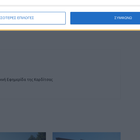
ΕΠΟΜΕΝΟ ΑΡΘΡΟ
ΣΣΟΤΕΡΕΣ ΕΠΙΛΟΓΕΣ
ΣΥΜΦΩΝΩ
Στην κυκλοφορία η γέφυρα Αργύρη για
οχήματα βάρους έως 3,5 τόνων
ινή Εφημερίδα της Καρδίτσας