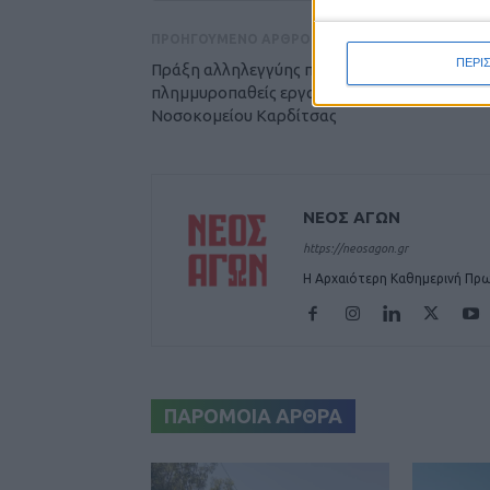
ΠΡΟΗΓΟΥΜΕΝΟ ΑΡΘΡΟ
ΠΕΡΙ
Πράξη αλληλεγγύης προς τους
πλημμυροπαθείς εργαζομένους του
Νοσοκομείου Καρδίτσας
ΝΕΟΣ ΑΓΩΝ
https://neosagon.gr
Η Αρχαιότερη Καθημερινή Πρω
ΠΑΡΟΜΟΙΑ ΑΡΘΡΑ