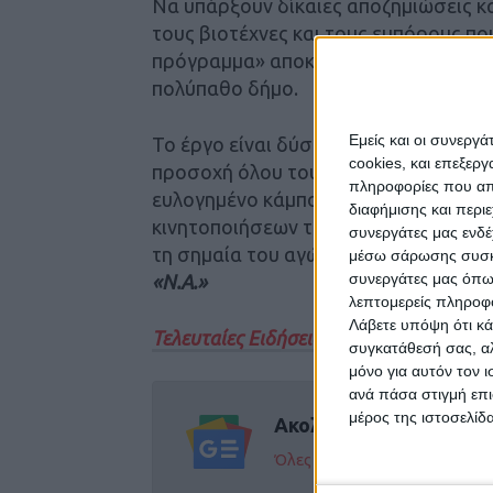
Να υπάρξουν δίκαιες αποζημιώσεις κ
τους βιοτέχνες και τους εμπόρους που
πρόγραμμα» αποκατάστασης και ένα 
πολύπαθο δήμο.
Εμείς και οι συνεργ
Το έργο είναι δύσκολο και ο δρόμος 
cookies, και επεξε
προσοχή όλου του Νομού Καρδίτσας ε
πληροφορίες που απο
ευλογημένο κάμπο, του μόχθου, της 
διαφήμισης και περι
κινητοποιήσεων των αγροτών για τα δ
συνεργάτες μας ενδέ
τη σημαία του αγώνα.
μέσω σάρωσης συσκευ
συνεργάτες μας όπω
«Ν.Α.»
λεπτομερείς πληροφορ
Λάβετε υπόψη ότι κά
Τελευταίες Ειδήσεις Σήμερα
συγκατάθεσή σας, αλ
μόνο για αυτόν τον 
ανά πάσα στιγμή επι
μέρος της ιστοσελίδα
Ακολούθησε την εφημε
Όλες οι εξελίξεις στην περι