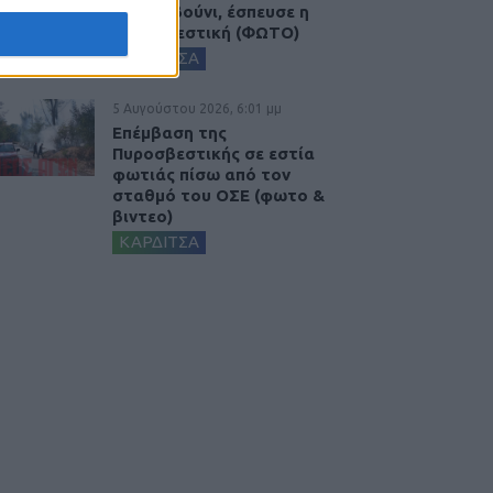
Μορφοβούνι, έσπευσε η
Πυροσβεστική (ΦΩΤΟ)
ΚΑΡΔΙΤΣΑ
5 Αυγούστου 2026, 6:01 μμ
Επέμβαση της
Πυροσβεστικής σε εστία
φωτιάς πίσω από τον
σταθμό του ΟΣΕ (φωτο &
βιντεο)
ΚΑΡΔΙΤΣΑ