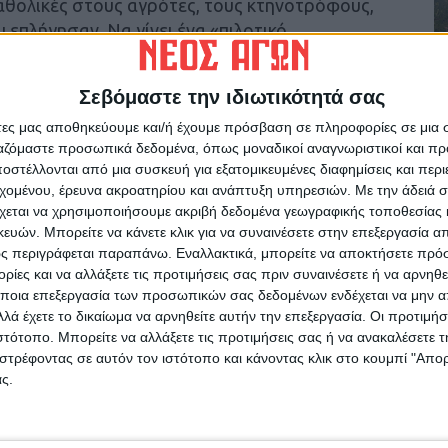
αθολικές στους αγρότες, τους κτηνοτρόφους,
 επλήγησαν. Να γίνει ένα «πιλοτικό
σχέδιο ανασυγκρότησης με επίκεντρο τον
Σεβόμαστε την ιδιωτικότητά σας
άτες μας αποθηκεύουμε και/ή έχουμε πρόσβαση σε πληροφορίες σε μια
ανηφορικός. Μαζί θα τον διαβούμε καθώς η
ργαζόμαστε προσωπικά δεδομένα, όπως μοναδικοί αναγνωριστικοί και 
ίναι σε αυτό τον παραγωγικό δήμο, στον
στέλλονται από μια συσκευή για εξατομικευμένες διαφημίσεις και περ
πρωτογενούς παραγωγής, των δυναμικών
εχομένου, έρευνα ακροατηρίου και ανάπτυξη υπηρεσιών.
Με την άδειά σα
ίκαια αιτήματά τους που δεν υπέστειλαν ποτέ
χεται να χρησιμοποιήσουμε ακριβή δεδομένα γεωγραφικής τοποθεσίας 
ών. Μπορείτε να κάνετε κλικ για να συναινέσετε στην επεξεργασία απ
ς περιγράφεται παραπάνω. Εναλλακτικά, μπορείτε να αποκτήσετε πρό
ίες και να αλλάξετε τις προτιμήσεις σας πριν συναινέσετε ή να αρνηθεί
ποια επεξεργασία των προσωπικών σας δεδομένων ενδέχεται να μην απ
λά έχετε το δικαίωμα να αρνηθείτε αυτήν την επεξεργασία. Οι προτιμήσ
ιστότοπο. Μπορείτε να αλλάξετε τις προτιμήσεις σας ή να ανακαλέσετε
στρέφοντας σε αυτόν τον ιστότοπο και κάνοντας κλικ στο κουμπί "Απ
ς.
ρίδα ΝΕΟΣ ΑΓΩΝ στο Google News!
οχή της Καρδίτσας και ευρύτερα της Θεσσαλίας