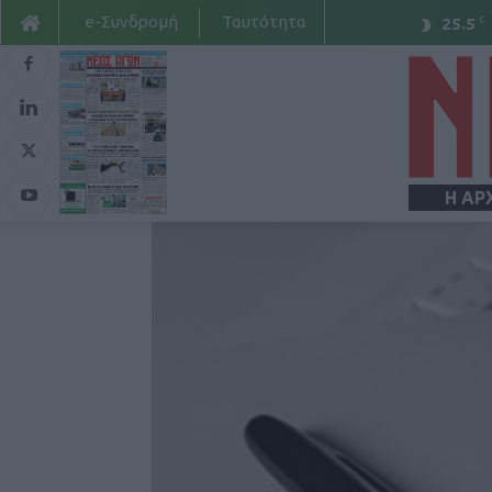
e-Συνδρομή
Ταυτότητα
C
25.5
Η ΑΡ