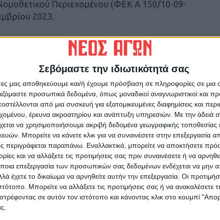
ομοθετικού Περιεχομένου (ΦΕΚ Α 150/10-09-
εμβρίου 2023.
Ζητεί από την Κυβέρνηση, τους Βουλευτές της
κόμματα να μεριμνήσουν για την άμεση ψήφιση
οστασίας και ειδικότερα : Την παράταση της
Σεβόμαστε την ιδιωτικότητά σας
 εκτέλεσης στην Περιφέρεια Θεσσαλίας έως
άτες μας αποθηκεύουμε και/ή έχουμε πρόσβαση σε πληροφορίες σε μια
728/2020 «περιοχές πληγείσες από Ιανό» –
ργαζόμαστε προσωπικά δεδομένα, όπως μοναδικοί αναγνωριστικοί και 
αιτήσεων από διατροφή, από σύμβαση
στέλλονται από μια συσκευή για εξατομικευμένες διαφημίσεις και περ
κτηνοτροφικών προϊόντων και της απόδοσης
εχομένου, έρευνα ακροατηρίου και ανάπτυξη υπηρεσιών.
Με την άδειά σα
χεται να χρησιμοποιήσουμε ακριβή δεδομένα γεωγραφικής τοποθεσίας 
ών. Μπορείτε να κάνετε κλικ για να συναινέσετε στην επεξεργασία απ
ς περιγράφεται παραπάνω. Εναλλακτικά, μπορείτε να αποκτήσετε πρό
ίες και να αλλάξετε τις προτιμήσεις σας πριν συναινέσετε ή να αρνηθεί
ποια επεξεργασία των προσωπικών σας δεδομένων ενδέχεται να μην απ
λά έχετε το δικαίωμα να αρνηθείτε αυτήν την επεξεργασία. Οι προτιμήσ
ιστότοπο. Μπορείτε να αλλάξετε τις προτιμήσεις σας ή να ανακαλέσετε
ρίδα ΝΕΟΣ ΑΓΩΝ στο Google News!
στρέφοντας σε αυτόν τον ιστότοπο και κάνοντας κλικ στο κουμπί "Απ
οχή της Καρδίτσας και ευρύτερα της Θεσσαλίας
ς.