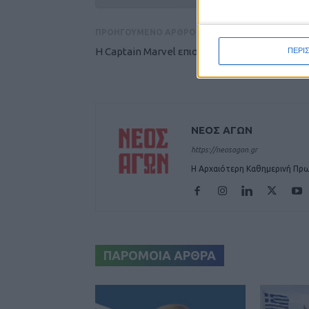
ΠΡΟΗΓΟΥΜΕΝΟ ΑΡΘΡΟ
Η Captain Marvel επιστρέφει με... παρέα!
ΠΕΡΙ
ΝΕΟΣ ΑΓΩΝ
https://neosagon.gr
Η Αρχαιότερη Καθημερινή Πρω
ΠΑΡΟΜΟΙΑ ΑΡΘΡΑ