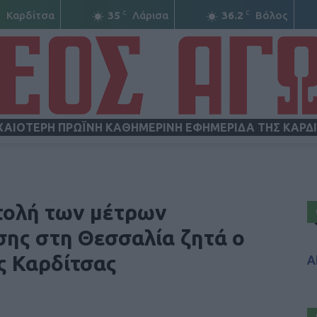
C
C
C
Καρδίτσα
35
Λάρισα
36.2
Βόλος
ΧΑΙΟΤΕΡΗ ΠΡΩΪΝΗ ΚΑΘΗΜΕΡΙΝΗ ΕΦΗΜΕΡΙΔΑ ΤΗΣ ΚΑΡΔ
ΝΕΟΣ
τολή των μέτρων
σης στη Θεσσαλία ζητά ο
ς Καρδίτσας
Α
ΑΓΩΝ