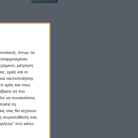
 συσκευή, όπως τα
προσαρμοσμένες
ιεχόμενο, μέτρηση
ς, εμείς και οι
και ταυτοποίησης
ό εμάς και τους
σβαση σε πιο
τε να συναινέσετε.
αιτεί τη
εις σας θα ισχύουν
 τη συγκατάθεσή σας
ορρήτου" στο κάτω