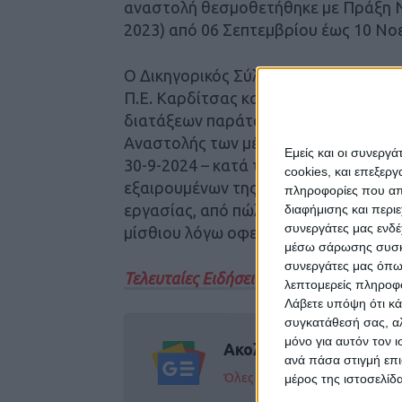
αναστολή θεσμοθετήθηκε με Πράξη Ν
2023) από 06 Σεπτεμβρίου έως 10 Νο
Ο Δικηγορικός Σύλλογος Καρδίτσας, 
Π.Ε. Καρδίτσας και όλα τα πολιτικά 
διατάξεων παράτασης της ανωτέρω πρ
Αναστολής των μέτρων αναγκαστικής
Εμείς και οι συνεργ
30-9-2024 – κατά τα πρότυπα του Ν.4
cookies, και επεξε
εξαιρουμένων της αναστολής των απ
πληροφορίες που απο
εργασίας, από πώληση γεωργικών ή 
διαφήμισης και περι
συνεργάτες μας ενδέ
μίσθιου λόγω οφειλής μισθωμάτων.
μέσω σάρωσης συσκευ
συνεργάτες μας όπω
Τελευταίες Ειδήσεις Σήμερα
λεπτομερείς πληροφορ
Λάβετε υπόψη ότι κά
συγκατάθεσή σας, αλ
μόνο για αυτόν τον 
Ακολούθησε την εφημε
ανά πάσα στιγμή επι
Όλες οι εξελίξεις στην περι
μέρος της ιστοσελίδα