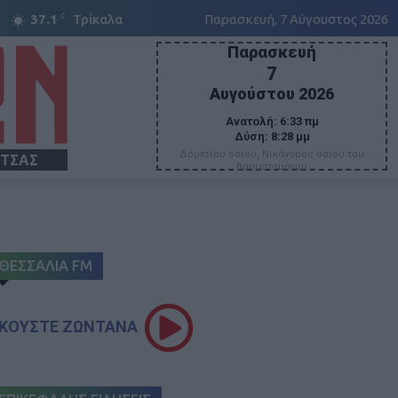
C
37.1
Τρίκαλα
Παρασκευή, 7 Αύγουστος 2026
Παρασκευή
7
Αυγούστου 2026
Ανατολή:
6:33 πμ
Δύση:
8:28 μμ
Δομετίου οσίου, Νικάνορος οσίου του
ΙΤΣΑΣ
θαυματουργού
ΘΕΣΣΑΛΙΑ FM
ΚΟΥΣΤΕ ΖΩΝΤΑΝΑ