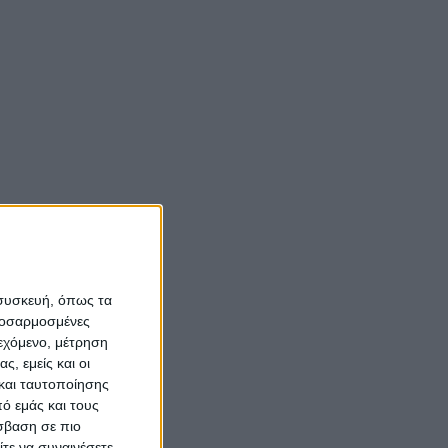
 συσκευή, όπως τα
προσαρμοσμένες
ιεχόμενο, μέτρηση
ς, εμείς και οι
και ταυτοποίησης
ό εμάς και τους
σβαση σε πιο
τε να συναινέσετε.