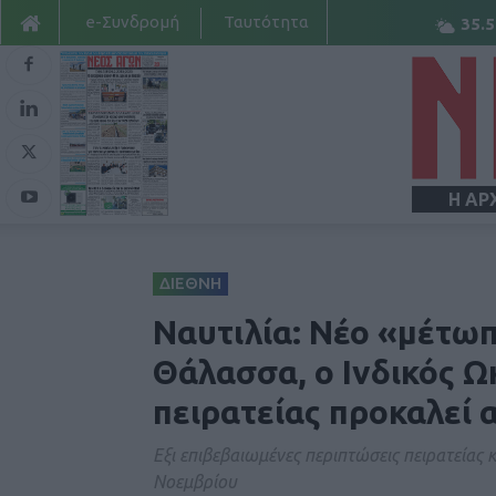
e-Συνδρομή
Ταυτότητα
35.5
Η ΑΡ
ΔΙΕΘΝΗ
Ναυτιλία: Νέο «μέτω
Θάλασσα, ο Ινδικός Ω
πειρατείας προκαλεί 
Eξι επιβεβαιωμένες περιπτώσεις πειρατείας 
Νοεμβρίου