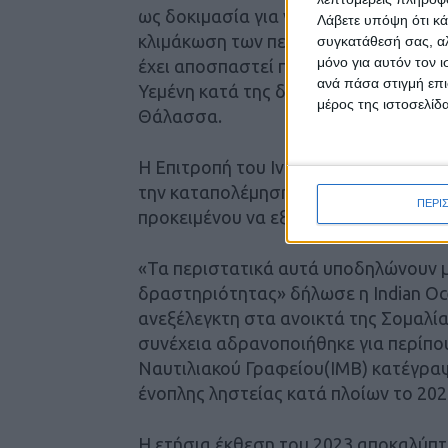
ως δοκιμασία για να διαπιστωθεί αν
Λάβετε υπόψη ότι κά
κλιμάκωση των περιστατικών συμβαίν
συγκατάθεσή σας, αλ
μόνο για αυτόν τον 
έχει αποσπαστεί προκειμένου να αντι
ανά πάσα στιγμή επι
Υεμένη κατά της διεθνούς ναυτιλίας, 
μέρος της ιστοσελίδα
Θάλασσα.
Η Επιτροπή του Ινδικού Ωκεανού, μια
την καταπολέμηση της πειρατείας, επ
ΠΕΡΙ
προκειμένου να εξετάσει τον τρόπο 
«Τα περιστατικά αυτά υποδηλώνουν μ
δραστηριότητας» δήλωσε η Indian Oce
ανεξέλεγκτη στα ανοικτά της Σομαλία
συνέχεια αδρανοποιήθηκε για περίπου
Ναυτιλιακού Γραφείου(IMB) κατέγραψε
ένοπλης ληστείας κατά πλοίων το 202
Η ετήσια έκθεση του 2023 αποκαλύπτε