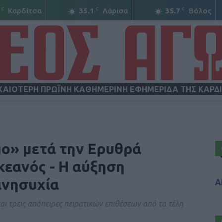
C
C
C
Καρδίτσα
35.1
Λάρισα
35.7
Βόλος
ΧΑΙΟΤΕΡΗ ΠΡΩΪΝΗ ΚΑΘΗΜΕΡΙΝΗ ΕΦΗΜΕΡΙΔΑ ΤΗΣ ΚΑΡΔ
ΝΕΟΣ
πο» μετά την Ερυθρά
κεανός - Η αύξηση
ανησυχία
Α
ΑΓΩΝ
και τρεις απόπειρες πειρατικών επιθέσεων από τα τέλη