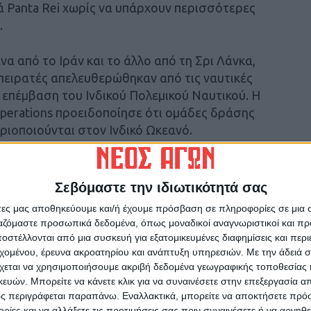
 Panta Rei χωρίς να υπάρχουν περισσότερες
.
α από το Ιράν και το άλλο από τη Σρι Λάνκα,
πειρατές απελευθερώθηκαν από τις ναυτικές
ό επέμβαση του Ινδικού Πολεμικού Ναυτικού. Η
Operations προειδοποίησε ότι ομάδες δράσης
ριοποιούνται στον Ινδικό Ωκεανό.
νικό UKMTO (United Kingdom Marine Trade
 εμπορικού ναυτικού) ανέφερε ότι ένα σκάφος
Σεβόμαστε την ιδιωτικότητά σας
” ένα πλοίο 70 ναυτικά μίλια βορειοδυτικά του
άτες μας αποθηκεύουμε και/ή έχουμε πρόσβαση σε πληροφορίες σε μια
τα άτομα είχαν καλάσνικοφ και κανένας δεν
ργαζόμαστε προσωπικά δεδομένα, όπως μοναδικοί αναγνωριστικοί και 
αση 400 μέτρων από το πλοίο, αλλά
στέλλονται από μια συσκευή για εξατομικευμένες διαφημίσεις και περ
υροί έριξαν δύο προειδοποιητικές βολές.
εχομένου, έρευνα ακροατηρίου και ανάπτυξη υπηρεσιών.
Με την άδειά σα
χεται να χρησιμοποιήσουμε ακριβή δεδομένα γεωγραφικής τοποθεσίας 
ών. Μπορείτε να κάνετε κλικ για να συναινέσετε στην επεξεργασία απ
ας αναφέρουν ότι η έκβαση της υπόθεσης του
ς περιγράφεται παραπάνω. Εναλλακτικά, μπορείτε να αποκτήσετε πρό
 μέλλον της πειρατείας, καθώς θα χρησιμεύσει
ίες και να αλλάξετε τις προτιμήσεις σας πριν συναινέσετε ή να αρνηθεί