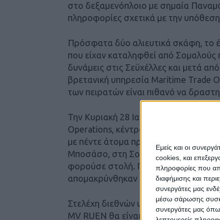
στο δεξαμενόπλοιο με σημαία Παναμά
πληροφορίες σχετικά με την υπόθεση
Πρόσφατα δύο αλιευτικά σκάφη, το έν
που είχαν καταληφθεί από Σομαλούς 
δυνάμεις στις Σεϋχέλλες και μετά απ
βρετανική υπηρεσία Maritime Trade 
των πειρατών είναι πιθανό να δραστη
Την Κυριακή 28 Ιανουαρίου το βρετα
Operations, κέντρο επιχειρήσεων του
με πέντε άτομα προσέγγισε “επιθετικά
Εμείς και οι συνεργ
Μποσάσο, στη Σομαλία. Τέσσερα από 
cookies, και επεξε
φορούσε στολή. Πλησίασαν σε απόστ
πληροφορίες που απο
απομακρύνθηκαν αφού οι ένοπλοι φρο
διαφήμισης και περι
συνεργάτες μας ενδέ
μέσω σάρωσης συσκευ
Στελέχη διεθνών υπηρεσιών ασφαλεί
συνεργάτες μας όπω
MV RUEN θα είναι καθοριστική για το
λεπτομερείς πληροφορ