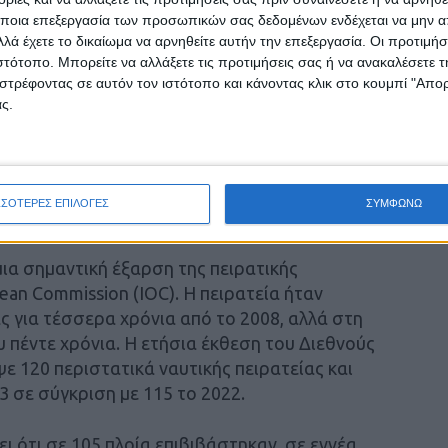
 το εγχείρημα παραμένει κερδοφόρο. Πάντως η
ποια επεξεργασία των προσωπικών σας δεδομένων ενδέχεται να μην απ
ει καθώς η ναυτική παρουσία στην περιοχή
λά έχετε το δικαίωμα να αρνηθείτε αυτήν την επεξεργασία. Οι προτιμήσ
ιστότοπο. Μπορείτε να αλλάξετε τις προτιμήσεις σας ή να ανακαλέσετε
μετωπίσει τις επιθέσεις των Χούθι από την
στρέφοντας σε αυτόν τον ιστότοπο και κάνοντας κλικ στο κουμπί "Απ
στον Κόλπο του ‘Αντεν και τη νότια Ερυθρά
ς.
 διορισμένη από τα Ηνωμένα Έθνη ομάδα για
ιθυμεί να συνεδριάσει εκτάκτως ο ΟΗΕ
ΣΣΟΤΕΡΕΣ ΕΠΙΛΟΓΕΣ
ΣΥΜΦΩΝΩ
αντίδρασης.
ια σημαντική έξαρση της πειρατικής
an Commission (IOC). Η πειρατεία ήταν
ς για τέσσερα χρόνια από το 2008, αλλά στη
 πέντε χρόνια. Η ετήσια έκθεση του Διεθνούς
 120 περιστατικά ναυτικής πειρατείας και
3 σε σύγκριση με 115 το 2022.
ι ότι σε 105 πλοία επιβιβάστηκαν, σε εννέα