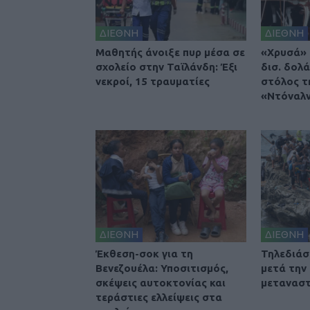
ΔΙΕΘΝΗ
ΔΙΕΘΝΗ
Μαθητής άνοιξε πυρ μέσα σε
«Χρυσά» 
σχολείο στην Ταϊλάνδη: Έξι
δισ. δολά
νεκροί, 15 τραυματίες
στόλος τ
«Ντόναλν
ΔΙΕΘΝΗ
ΔΙΕΘΝΗ
Έκθεση-σοκ για τη
Τηλεδιά
Βενεζουέλα: Υποσιτισμός,
μετά την
σκέψεις αυτοκτονίας και
μετανασ
τεράστιες ελλείψεις στα