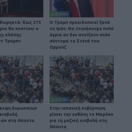
ΔΙΕΘΝΗ
θωρηκτά: Έως 275
O Τραμπ προειδοποιεί ξανά
ρια θα κοστίσει ο
το Ιράν: Θα χτυπήσουμε πολύ
ης κλάσης
άγρια αν δεν ανοίξουν πολύ
τ Τραμπ»
σύντομα τα Στενά του
Ορμούζ
ΔΙΕΘΝΗ
σκεψη Ευρωπαίων
Στην ισπανική κυβέρνηση
 εισβολή
ρίχνει την ευθύνη το Μαρόκο
τών στη Θέουτα
για τη μαζική εισβολή στη
Θέουτα