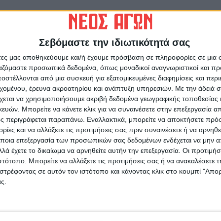
πορούσαν να υπάρξουν στη Γαλλία μόνο από
ίου της χώρας το οποίο έχει δηλώσει πως στις
Σεβόμαστε την ιδιωτικότητά σας
 το αν και κατά ποσό η προωθούμενη από την
δοτικού συστήματος είναι συμβατή προς το
άτες μας αποθηκεύουμε και/ή έχουμε πρόσβαση σε πληροφορίες σε μια
ργαζόμαστε προσωπικά δεδομένα, όπως μοναδικοί αναγνωριστικοί και 
αμελές συμβούλιο συμμετέχουν δύο πρώην
στέλλονται από μια συσκευή για εξατομικευμένες διαφημίσεις και περ
Φαμπιούς, ο οποίος προεδρεύει και ο
εχομένου, έρευνα ακροατηρίου και ανάπτυξη υπηρεσιών.
Με την άδειά σα
χεται να χρησιμοποιήσουμε ακριβή δεδομένα γεωγραφικής τοποθεσίας 
ών. Μπορείτε να κάνετε κλικ για να συναινέσετε στην επεξεργασία απ
ούς με τον Μακρόν είναι σύμφωνα με όσους
ς περιγράφεται παραπάνω. Εναλλακτικά, μπορείτε να αποκτήσετε πρό
ίες και να αλλάξετε τις προτιμήσεις σας πριν συναινέσετε ή να αρνηθεί
ράγματα «παγερές», έχει ήδη πυροδοτήσει
ποια επεξεργασία των προσωπικών σας δεδομένων ενδέχεται να μην απ
νητικό για την κυβέρνηση, παρά το ό,τι τα
λά έχετε το δικαίωμα να αρνηθείτε αυτήν την επεξεργασία. Οι προτιμήσ
 του Γάλλου Προέδρου.
ιστότοπο. Μπορείτε να αλλάξετε τις προτιμήσεις σας ή να ανακαλέσετε
ό Συμβούλιο
θα μπορούσε ως από μηχανής
στρέφοντας σε αυτόν τον ιστότοπο και κάνοντας κλικ στο κουμπί "Απ
οδο από την κρίση που ταλανίζει τις
ς.
ίς όμως σε καμία περίπτωση η λύση αυτή να