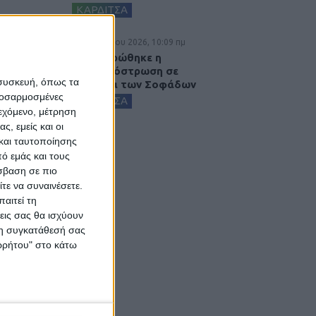
ΚΑΡΔΙΤΣΑ
6 Αυγούστου 2026, 10:09 πμ
Ολοκληρώθηκε η
ασφαλτόστρωση σε
 συσκευή, όπως τα
τμήματα των Σοφάδων
προσαρμοσμένες
ΚΑΡΔΙΤΣΑ
ιεχόμενο, μέτρηση
ς, εμείς και οι
και ταυτοποίησης
ό εμάς και τους
σβαση σε πιο
τε να συναινέσετε.
αιτεί τη
εις σας θα ισχύουν
 τη συγκατάθεσή σας
ορρήτου" στο κάτω