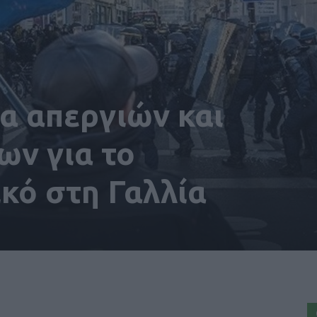
α απεργιών και
ων για το
κό στη Γαλλία