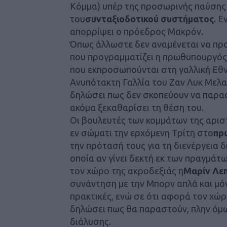
Κόμμα) υπέρ της προσωρινής παύσης
του
συνταξιοδοτικού συστήματος
. 
απορρίψει ο πρόεδρος Μακρόν.
Όπως άλλωστε δεν αναμένεται να πρ
που προγραμματίζει η πρωθυπουργός 
που εκπροσωπούνται στη γαλλική Εθν
Ανυπότακτη Γαλλία του Ζαν Λυκ Μελαν
δηλώσει πως δεν σκοπεύουν να παρασ
ακόμα ξεκαθαρίσει τη θέση του.
Οι βουλευτές των κομμάτων της αρι
εν σώματι την ερχόμενη Τρίτη στο
πρ
την πρότασή τους για τη διενέργεια 
οποία αν γίνει δεκτή εκ των πραγμάτ
τον χώρο της ακροδεξιάς η
Μαρίν Λε
συνάντηση με την Μπορν απλά και μόνο
πρακτικές, ενώ σε ότι αφορά τον χώρ
δηλώσει πως θα παραστούν, πλην όμως
διάλυσης.