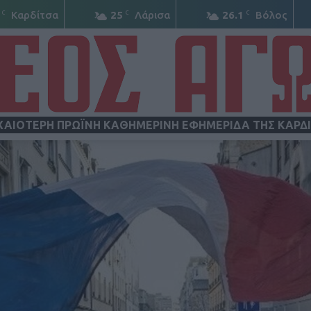
C
C
C
Καρδίτσα
25
Λάρισα
26.1
Βόλος
ΧΑΙΟΤΕΡΗ ΠΡΩΪΝΗ ΚΑΘΗΜΕΡΙΝΗ ΕΦΗΜΕΡΙΔΑ ΤΗΣ ΚΑΡΔ
ΝΕΟΣ
ΑΓΩΝ