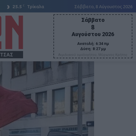
C
25.5
Τρίκαλα
Σάββατο, 8 Αύγουστος 2026
Σάββατο
8
Αυγούστου 2026
Ανατολή:
6:34 πμ
Δύση:
8:27 μμ
ΙΤΣΑΣ
Αιμιλιανού ομολογήτου, Μύρωνος Κρήτης