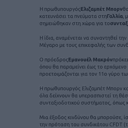
H πρωθυπουργός
Ελιζαμπέτ Μπορν
θα
κατευνάσει τα πνεύματα στη
Γαλλία
, 
σημειώθηκαν στη χώρα για το
συνταξ
Η ίδια, αναμένεται να συναντηθεί τη
Μέγαρο με τους επικεφαλής των συν
Ο πρόεδρος
Εμανουέλ Μακρόν
πρόκει
όπου θα παραμείνει έως το ερχόμενο
προετοιμάζονται για τον 11ο γύρο τω
H πρωθυπουργός Ελιζαμπέτ Μπορν κατ
όλα δείχνουν θα υπερασπιστεί τη θέσ
συνταξιοδοτικού συστήματος, όπως κα
Μια έξοδος κινδύνου θα μπορούσε, ί
την πρόταση του συνδικάτου CFDT (τ