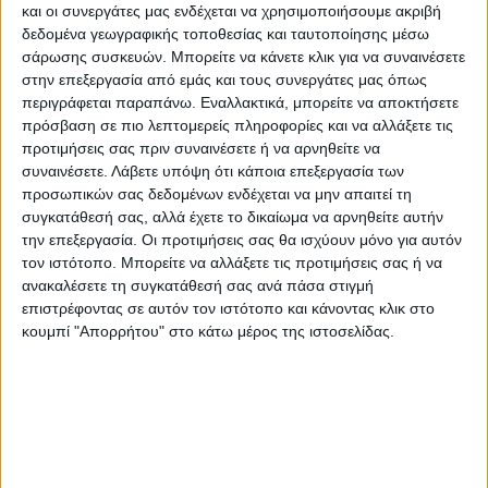
ύψους 2.493.000 ευρώ προς 488
και οι συνεργάτες μας ενδέχεται να χρησιμοποιήσουμε ακριβή
δεδομένα γεωγραφικής τοποθεσίας και ταυτοποίησης μέσω
επιχειρήσεις ως πρώτη αρωγή έναντι της
σάρωσης συσκευών. Μπορείτε να κάνετε κλικ για να συναινέσετε
επιχορήγησης των επιχειρήσεων που
στην επεξεργασία από εμάς και τους συνεργάτες μας όπως
επλήγησαν από τις πλημμύρες, στις οποίες
περιγράφεται παραπάνω. Εναλλακτικά, μπορείτε να αποκτήσετε
πρόσβαση σε πιο λεπτομερείς πληροφορίες και να αλλάξετε τις
περιλαμβάνονται οι κτηνοτροφικές μονάδες
προτιμήσεις σας πριν συναινέσετε ή να αρνηθείτε να
και οι αγροτικές εκμεταλλεύσεις, σε
συναινέσετε.
Λάβετε υπόψη ότι κάποια επεξεργασία των
συνέχεια ολοκλήρωσης των αιτήσεων του
προσωπικών σας δεδομένων ενδέχεται να μην απαιτεί τη
δεύτερου κύκλου.
συγκατάθεσή σας, αλλά έχετε το δικαίωμα να αρνηθείτε αυτήν
την επεξεργασία. Οι προτιμήσεις σας θα ισχύουν μόνο για αυτόν
Συνολικά, λοιπόν, μέχρι σήμερα, στο
τον ιστότοπο. Μπορείτε να αλλάξετε τις προτιμήσεις σας ή να
πλαίσιο του πρώτου και του δεύτερου
ανακαλέσετε τη συγκατάθεσή σας ανά πάσα στιγμή
κύκλου της πρώτης αρωγής, έχουν
επιστρέφοντας σε αυτόν τον ιστότοπο και κάνοντας κλικ στο
κουμπί "Απορρήτου" στο κάτω μέρος της ιστοσελίδας.
καταβληθεί 171.234.381 ευρώ προς 48.326
περιπτώσεις αιτούντων – είτε πρόκειται για
νοικοκυριά, επιχειρήσεις, αγροτικές
εκμεταλλεύσεις και κτηνοτροφικές μονάδες
– που επλήγησαν από το πρωτόγνωρο
πλημμυρικό φαινόμενο που έπληξε τη