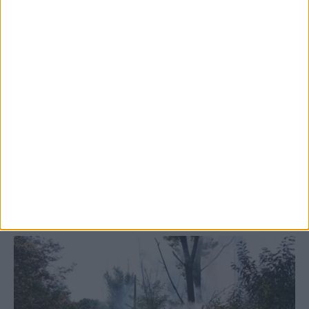
5 Αυγούστου 2026, 6:14 μμ
Παρανάλωμα του πυρός έγινε ΙΧ έξω από
το Μορφοβούνι, έσπευσε η Πυροσβεστική
(ΦΩΤΟ)
ΚΑΡΔΙΤΣΑ