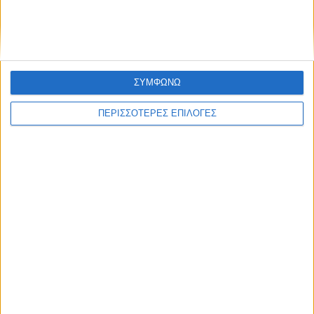
Έργο καθαρισμού του Ρογόζινου και
αποκατάστασης των αναχωμάτων
ΣΥΜΦΩΝΩ
ΠΕΡΙΣΣΟΤΕΡΕΣ ΕΠΙΛΟΓΕΣ
ΚΑΡΔΙΤΣΑ