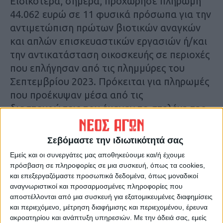
Ειδικότερα, σήμερα, προχώρησε πληρωμή
44.062 ευρώ σε 11 φυσικά πρόσωπα για την
αντιμετώπιση πρώτων βιοτικών αναγκών
και απλών επισκευαστικών εργασιών ή/και
την αντικατάσταση οικοσκευής σε περιοχές
που επλήγησαν από τις πλημμύρες του
Σεπτεμβρίου 2023. Πρόκειται για πληρωμές
που προέκυψαν μέσα από τις
διασταυρώσεις που έκαναν τα στελέχη της
γενικής γραμματείας Αποκατάστασης
Φυσικών Καταστροφών και Κρατικής
Σεβόμαστε την ιδιωτικότητά σας
Αρωγής στις αιτήσεις που υποβλήθηκαν
Εμείς και οι συνεργάτες μας αποθηκεύουμε και/ή έχουμε
στην πλατφόρμα πρώτης αρωγής,
πρόσβαση σε πληροφορίες σε μια συσκευή, όπως τα cookies,
arogi.gov.gr. Παράλληλα, διενεργήθηκαν
και επεξεργαζόμαστε προσωπικά δεδομένα, όπως μοναδικοί
αναγνωριστικοί και προσαρμοσμένες πληροφορίες που
πληρωμές 5.000 ευρώ προς 1 δικαιούχο
αποστέλλονται από μια συσκευή για εξατομικευμένες διαφημίσεις
πρώτης αρωγής έναντι στεγαστικής
και περιεχόμενο, μέτρηση διαφήμισης και περιεχομένου, έρευνα
συνδρομής. Τέλος, διενεργήθηκαν πληρωμές
ακροατηρίου και ανάπτυξη υπηρεσιών.
Με την άδειά σας, εμείς