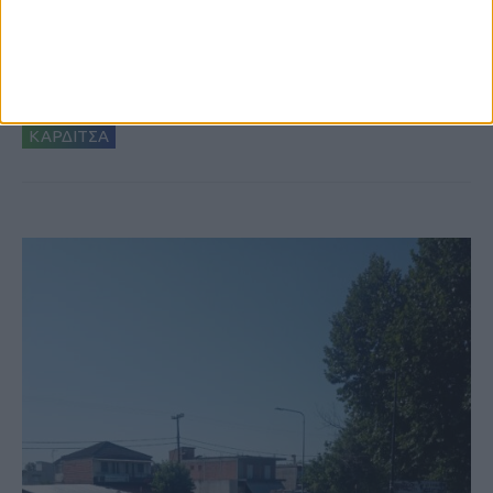
6 Αυγούστου 2026, 10:11 πμ
Ξεκινά η κατεδάφιση ετοιμόρροπων
κτιρίων σε Αγναντερό και Ριζοβούνι
ΚΑΡΔΙΤΣΑ