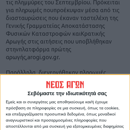
τις πλημμύρες του Σεπτεμβρίου. Πρόκειται
για πληρωμές πουπροέκυψαν μέσα από τις
διασταυρώσεις που έκαναν ταστελέχη της
Γενικής Γραμματείας Αποκατάστασης
Φυσικών Καταστροφών καιΚρατικής
Αρωγής στις αιτήσεις που υποβλήθηκαν
στηνπλατφόρμα πρώτης
αρωγής,arogi.gov.gr.
Παράλληλα, διενεργήθηκαν πληρωμές
3.778.277,51 ευρώ προς 683 δικαιούχους
πρώτης αρωγήςέναντι στεγαστικής
Σεβόμαστε την ιδιωτικότητά σας
συνδρομής και πληρωμές ύψους1.470.000
Εμείς και οι συνεργάτες μας αποθηκεύουμε και/ή έχουμε
ευρώ προς 549 επιχειρήσεις ως πρώτη
πρόσβαση σε πληροφορίες σε μια συσκευή, όπως τα cookies,
αρωγήέναντι της επιχορήγησης
και επεξεργαζόμαστε προσωπικά δεδομένα, όπως μοναδικοί
τωνεπιχειρήσεων που επλήγησαναπό τις
αναγνωριστικοί και προσαρμοσμένες πληροφορίες που
αποστέλλονται από μια συσκευή για εξατομικευμένες διαφημίσεις
πλημμύρες, στιςοποίες περιλαμβάνονται