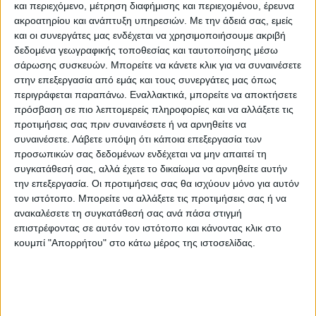
και περιεχόμενο, μέτρηση διαφήμισης και περιεχομένου, έρευνα
οικτηνοτροφικές μονάδες και οιαγροτικές
ακροατηρίου και ανάπτυξη υπηρεσιών.
Με την άδειά σας, εμείς
εκμεταλλεύσεις.
και οι συνεργάτες μας ενδέχεται να χρησιμοποιήσουμε ακριβή
δεδομένα γεωγραφικής τοποθεσίας και ταυτοποίησης μέσω
σάρωσης συσκευών. Μπορείτε να κάνετε κλικ για να συναινέσετε
Αθροιστικά, λοιπόν, μέχρισήμερα, στο
στην επεξεργασία από εμάς και τους συνεργάτες μας όπως
πλαίσιο του πρώτου κύκλου της πρώτης
περιγράφεται παραπάνω. Εναλλακτικά, μπορείτε να αποκτήσετε
αρωγής, έχουν καταβληθεί 153,93εκατ.
πρόσβαση σε πιο λεπτομερείς πληροφορίες και να αλλάξετε τις
ευρώ προς 45.081 νοικοκυριά, επιχειρήσεις,
προτιμήσεις σας πριν συναινέσετε ή να αρνηθείτε να
συναινέσετε.
Λάβετε υπόψη ότι κάποια επεξεργασία των
αγροτικές εκμεταλλεύσεις
προσωπικών σας δεδομένων ενδέχεται να μην απαιτεί τη
καικτηνοτροφικές μονάδες πουεπλήγησαν
συγκατάθεσή σας, αλλά έχετε το δικαίωμα να αρνηθείτε αυτήν
από το πρωτόγνωρο πλημμυρικό
την επεξεργασία. Οι προτιμήσεις σας θα ισχύουν μόνο για αυτόν
τον ιστότοπο. Μπορείτε να αλλάξετε τις προτιμήσεις σας ή να
φαινόμενοπου έπληξε τη Θεσσαλία,αλλά και
ανακαλέσετε τη συγκατάθεσή σας ανά πάσα στιγμή
άλλες περιοχές.
επιστρέφοντας σε αυτόν τον ιστότοπο και κάνοντας κλικ στο
κουμπί "Απορρήτου" στο κάτω μέρος της ιστοσελίδας.
Η διαδικασία διασταυρώσεων των
αιτήσεων που υπεβλήθησαν, στο πλαίσιο
τουπρώτου κύκλου, στην πλατφόρμα της
πρώτης αρωγής,arogi.gov.gr, συνεχίζεται