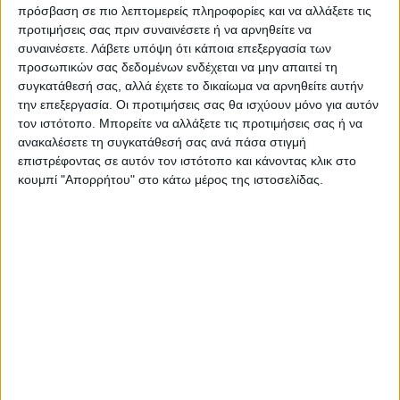
πρόσβαση σε πιο λεπτομερείς πληροφορίες και να αλλάξετε τις
προτιμήσεις σας πριν συναινέσετε ή να αρνηθείτε να
ΠΡΟΗΓΟΥΜΕΝΟ ΑΡΘΡΟ
ΕΠΟΜΕΝΟ ΑΡΘΡΟ
συναινέσετε.
Λάβετε υπόψη ότι κάποια επεξεργασία των
Ανάστατοι οι αμπελουργοί
Συντήρηση σταθμών
προσωπικών σας δεδομένων ενδέχεται να μην απαιτεί τη
της Καρδίτσας που μένουν
επισκευής ποδηλάτων από
συγκατάθεσή σας, αλλά έχετε το δικαίωμα να αρνηθείτε αυτήν
εκτός του Μέτρου 23
τον Δήμο Καρδίτσας
την επεξεργασία. Οι προτιμήσεις σας θα ισχύουν μόνο για αυτόν
τον ιστότοπο. Μπορείτε να αλλάξετε τις προτιμήσεις σας ή να
ανακαλέσετε τη συγκατάθεσή σας ανά πάσα στιγμή
επιστρέφοντας σε αυτόν τον ιστότοπο και κάνοντας κλικ στο
κουμπί "Απορρήτου" στο κάτω μέρος της ιστοσελίδας.
ΝΕΟΣ ΑΓΩΝ
https://neosagon.gr
Η Αρχαιότερη Καθημερινή Πρωινή Εφημερίδα της Καρδίτσας