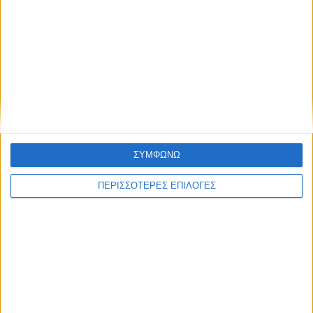
ΚΑΡΔΙΤΣΑ
Ξεκινά η κατεδάφιση ετοιμόρροπων
κτιρίων σε Αγναντερό και Ριζοβούνι
ΣΥΜΦΩΝΩ
ΠΕΡΙΣΣΟΤΕΡΕΣ ΕΠΙΛΟΓΕΣ
ΘΕΣΣΑΛΙΑ FM