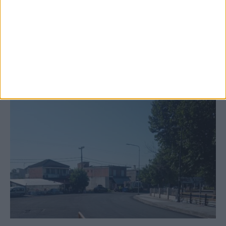
κτιρίων σε Αγναντερό και Ριζοβούνι
ΚΑΡΔΙΤΣΑ