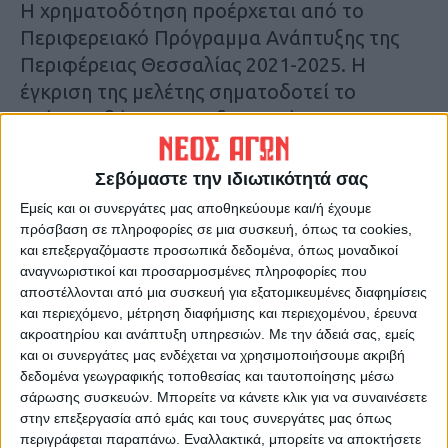
Η χρηματοδότηση προέρχεται από το
Περιφερειακό Πρόγραμμα Ανάπτυξης της
Περιφέρειας Θεσσαλίας 2021-2025. Η
έγκριση της μελέτης σηματοδοτεί το
επόμενο βήμα για τη δημοπράτηση του
έργου, το οποίο αναμένεται να ξεκινήσει
σύντομα.
Σεβόμαστε την ιδιωτικότητά σας
Εμείς και οι συνεργάτες μας αποθηκεύουμε και/ή έχουμε
Δ.Γ.
πρόσβαση σε πληροφορίες σε μια συσκευή, όπως τα cookies,
και επεξεργαζόμαστε προσωπικά δεδομένα, όπως μοναδικοί
αναγνωριστικοί και προσαρμοσμένες πληροφορίες που
Τελευταίες Ειδήσεις Σήμερα
αποστέλλονται από μια συσκευή για εξατομικευμένες διαφημίσεις
και περιεχόμενο, μέτρηση διαφήμισης και περιεχομένου, έρευνα
ακροατηρίου και ανάπτυξη υπηρεσιών.
Με την άδειά σας, εμείς
Ακολούθησε την εφημερίδα ΝΕΟΣ
και οι συνεργάτες μας ενδέχεται να χρησιμοποιήσουμε ακριβή
ΑΓΩΝ στο Google News!
δεδομένα γεωγραφικής τοποθεσίας και ταυτοποίησης μέσω
σάρωσης συσκευών. Μπορείτε να κάνετε κλικ για να συναινέσετε
Όλες οι εξελίξεις στην περιοχή της
στην επεξεργασία από εμάς και τους συνεργάτες μας όπως
Καρδίτσας και ευρύτερα της Θεσσαλίας
περιγράφεται παραπάνω. Εναλλακτικά, μπορείτε να αποκτήσετε