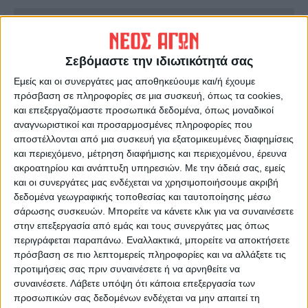
Ακολούθησε την εφημερίδα ΝΕΟΣ
ΑΓΩΝ στο Google News!
Σεβόμαστε την ιδιωτικότητά σας
Όλες οι εξελίξεις στην περιοχή της
Εμείς και οι συνεργάτες μας αποθηκεύουμε και/ή έχουμε
Καρδίτσας και ευρύτερα της Θεσσαλίας
πρόσβαση σε πληροφορίες σε μια συσκευή, όπως τα cookies,
και επεξεργαζόμαστε προσωπικά δεδομένα, όπως μοναδικοί
αναγνωριστικοί και προσαρμοσμένες πληροφορίες που
ΠΡΟΗΓΟΥΜΕΝΟ ΑΡΘΡΟ
ΕΠΟΜΕΝΟ ΑΡΘΡΟ
αποστέλλονται από μια συσκευή για εξατομικευμένες διαφημίσεις
Καύσιμα, μια πικρή ιστορία...
Ανεξέλεγκτο το πύρινο
και περιεχόμενο, μέτρηση διαφήμισης και περιεχομένου, έρευνα
μέτωπο στην
ακροατηρίου και ανάπτυξη υπηρεσιών.
Με την άδειά σας, εμείς
Αλεξανδρούπολη
και οι συνεργάτες μας ενδέχεται να χρησιμοποιήσουμε ακριβή
δεδομένα γεωγραφικής τοποθεσίας και ταυτοποίησης μέσω
σάρωσης συσκευών. Μπορείτε να κάνετε κλικ για να συναινέσετε
στην επεξεργασία από εμάς και τους συνεργάτες μας όπως
περιγράφεται παραπάνω. Εναλλακτικά, μπορείτε να αποκτήσετε
πρόσβαση σε πιο λεπτομερείς πληροφορίες και να αλλάξετε τις
προτιμήσεις σας πριν συναινέσετε ή να αρνηθείτε να
συναινέσετε.
Λάβετε υπόψη ότι κάποια επεξεργασία των
προσωπικών σας δεδομένων ενδέχεται να μην απαιτεί τη