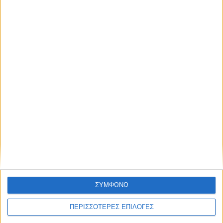
ΓΝΩΜΕΣ & ΣΧΟΛΙΑ
Χρειάζεται επισκευή
ΘΕΣΣΑΛΙΑ FM
ΑΚΟΥΣΤΕ ΖΩΝΤΑΝΑ
ΣΥΜΦΩΝΩ
ΠΕΡΙΣΣΟΤΕΡΕΣ ΕΠΙΛΟΓΕΣ