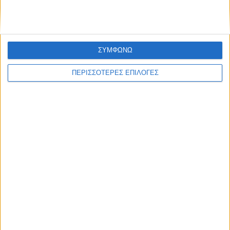
ΣΥΜΦΩΝΩ
ΠΕΡΙΣΣΟΤΕΡΕΣ ΕΠΙΛΟΓΕΣ
ΚΑΡΔΙΤΣΑ
2,3 εκατ. ευρώ για τη φοιτητική στέγη στο
Πανεπιστήμιο Θεσσαλίας