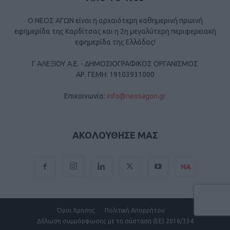
Ο ΝΕΟΣ ΑΓΩΝ είναι η αρχαιότερη καθημερινή πρωινή
εφημερίδα της Καρδίτσας και η 2η μεγαλύτερη περιφερειακή
εφημερίδα της Ελλάδας!
Γ ΑΛΕΞΙΟΥ Α.Ε. - ΔΗΜΟΣΙΟΓΡΑΦΙΚΟΣ ΟΡΓΑΝΙΣΜΟΣ
ΑΡ. ΓΕΜΗ: 19103931000
Επικοινωνία:
info@neosagon.gr
ΑΚΟΛΟΥΘΗΣΕ ΜΑΣ
ΝΑ
Όροι Χρήσης
Πολιτική Απορρήτου
Δήλωση συμμόρφωσης με τη σύσταση (ΕΕ) 2018/334