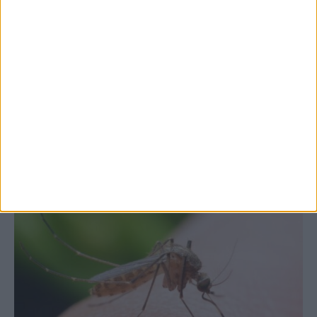
7 Αυγούστου 2026, 10:52 πμ
Θετικό το εμπορικό ισοζύγιο στη
Θεσσαλία, με την Καρδίτσα όμως ουραγό
στις εξαγωγές (πίνακες)
ΚΑΡΔΙΤΣΑ