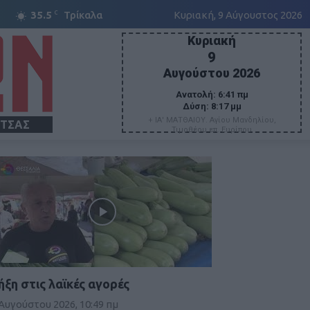
C
35.5
Τρίκαλα
Κυριακή, 9 Αύγουστος 2026
Κυριακή
9
Αυγούστου 2026
Ανατολή:
6:41 πμ
Δύση:
8:17 μμ
+ ΙΑ' ΜΑΤΘΑΙΟΥ. Αγίου Μανδηλίου,
ΙΤΣΑΣ
Τιμοθέου επ. Ευρίπου
ήξη στις λαϊκές αγορές
 Αυγούστου 2026, 10:49 πμ