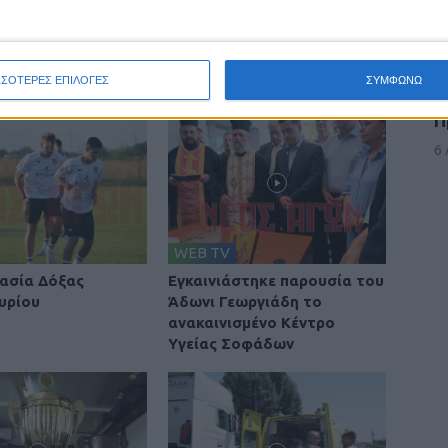
ΣΣΟΤΕΡΕΣ ΕΠΙΛΟΓΕΣ
ΣΥΜΦΩΝΩ
Π
6
WEB TV
ασία Δόξας
Εγκαινιάστηκε παρουσία του
υρίου
Άδωνι Γεωργιάδη το
ανακαινισμένο Κέντρο
Υγείας Σοφάδων