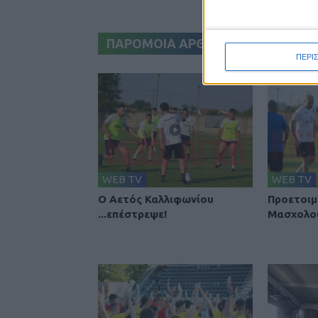
ΠΑΡΟΜΟΙΑ ΑΡΘΡΑ
ΠΕΡΙ
WEB TV
WEB TV
Ο Αετός Καλλιφωνίου
Προετοιμ
...επέστρεψε!
Μασχολο