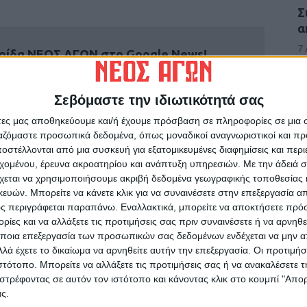
Σ
α
7
ρίδα ΝΕΟΣ ΑΓΩΝ στο Google News!
οχή της Καρδίτσας και ευρύτερα της Θεσσαλίας
Σεβόμαστε την ιδιωτικότητά σας
άτες μας αποθηκεύουμε και/ή έχουμε πρόσβαση σε πληροφορίες σε μια
ΕΠΟΜΕΝΟ ΑΡΘΡΟ
ργαζόμαστε προσωπικά δεδομένα, όπως μοναδικοί αναγνωριστικοί και 
Τρεις ρομά «άνοιγαν» σπίτια και καταστήματα
στέλλονται από μια συσκευή για εξατομικευμένες διαφημίσεις και περ
εχομένου, έρευνα ακροατηρίου και ανάπτυξη υπηρεσιών.
Με την άδειά σα
χεται να χρησιμοποιήσουμε ακριβή δεδομένα γεωγραφικής τοποθεσίας 
ών. Μπορείτε να κάνετε κλικ για να συναινέσετε στην επεξεργασία απ
Θ
ς περιγράφεται παραπάνω. Εναλλακτικά, μπορείτε να αποκτήσετε πρό
ο
ίες και να αλλάξετε τις προτιμήσεις σας πριν συναινέσετε ή να αρνηθεί
ποια επεξεργασία των προσωπικών σας δεδομένων ενδέχεται να μην απ
7
λά έχετε το δικαίωμα να αρνηθείτε αυτήν την επεξεργασία. Οι προτιμήσ
ινή Εφημερίδα της Καρδίτσας
ιστότοπο. Μπορείτε να αλλάξετε τις προτιμήσεις σας ή να ανακαλέσετε
στρέφοντας σε αυτόν τον ιστότοπο και κάνοντας κλικ στο κουμπί "Απ
ς.