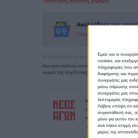
Τελευταίες Ειδήσεις Σήμερα
Ακολούθησε την εφημε
Όλες οι εξελίξεις στην περι
Εμείς και οι συνεργ
ΠΡΟΗΓΟΥΜΕΝΟ ΑΡΘΡΟ
cookies, και επεξε
Κυνηγοί χαλκού «χτυπούν» Κοιμητήρια σε
πληροφορίες που απο
χωριά της Καρδίτσας
διαφήμισης και περι
συνεργάτες μας ενδέ
μέσω σάρωσης συσκευ
συνεργάτες μας όπω
λεπτομερείς πληροφορ
ΝΕΟΣ ΑΓΩΝ
Λάβετε υπόψη ότι κά
https://neosagon.gr
συγκατάθεσή σας, αλ
Η Αρχαιότερη Καθημερινή Πρω
μόνο για αυτόν τον 
ανά πάσα στιγμή επι
μέρος της ιστοσελίδα