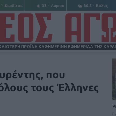
C
C
C
2
Καρδίτσα
33
Λάρισα
30.5
Βόλος
ΧΑΙΟΤΕΡΗ ΠΡΩΪΝΗ ΚΑΘΗΜΕΡΙΝΗ ΕΦΗΜΕΡΙΔΑ ΤΗΣ ΚΑΡΔ
ΝΕΟΣ
υρέντης, που
όλους τους Έλληνες
ΑΓΩΝ
Ρ
8