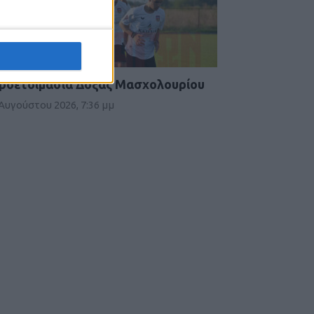
ροετοιμασία Δόξας Μασχολουρίου
 Αυγούστου 2026, 7:36 μμ