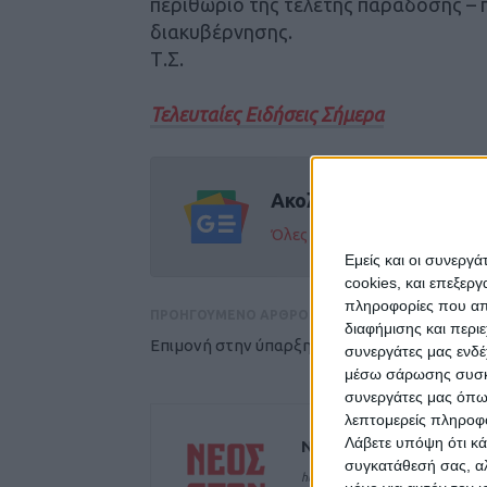
περιθώριο της τελετής παράδοσης –
διακυβέρνησης.
Τ.Σ.
Τελευταίες Ειδήσεις Σήμερα
Ακολούθησε την εφημε
Όλες οι εξελίξεις στην περι
Εμείς και οι συνεργ
cookies, και επεξε
πληροφορίες που απο
ΠΡΟΗΓΟΥΜΕΝΟ ΑΡΘΡΟ
διαφήμισης και περι
Επιμονή στην ύπαρξη του πράσινου στοιχείο
συνεργάτες μας ενδέ
μέσω σάρωσης συσκευ
συνεργάτες μας όπω
λεπτομερείς πληροφορ
Λάβετε υπόψη ότι κά
ΝΕΟΣ ΑΓΩΝ
συγκατάθεσή σας, αλ
https://neosagon.gr