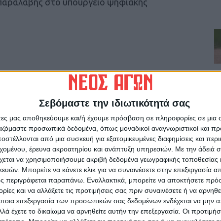
 παραλαβής στο υπουργείο ψηφιακής
ρίδα ΝΕΟΣ ΑΓΩΝ στο Google News!
Σεβόμαστε την ιδιωτικότητά σας
οχή της Καρδίτσας και ευρύτερα της Θεσσαλίας
άτες μας αποθηκεύουμε και/ή έχουμε πρόσβαση σε πληροφορίες σε μια
ργαζόμαστε προσωπικά δεδομένα, όπως μοναδικοί αναγνωριστικοί και 
στέλλονται από μια συσκευή για εξατομικευμένες διαφημίσεις και περ
ΕΠΟΜΕΝΟ ΑΡΘΡΟ
εχομένου, έρευνα ακροατηρίου και ανάπτυξη υπηρεσιών.
Με την άδειά σα
υ
Πρωινό μαγκαζίνο 29/6/2023
χεται να χρησιμοποιήσουμε ακριβή δεδομένα γεωγραφικής τοποθεσίας 
ών. Μπορείτε να κάνετε κλικ για να συναινέσετε στην επεξεργασία απ
ς περιγράφεται παραπάνω. Εναλλακτικά, μπορείτε να αποκτήσετε πρό
ίες και να αλλάξετε τις προτιμήσεις σας πριν συναινέσετε ή να αρνηθεί
ποια επεξεργασία των προσωπικών σας δεδομένων ενδέχεται να μην απ
λά έχετε το δικαίωμα να αρνηθείτε αυτήν την επεξεργασία. Οι προτιμήσ