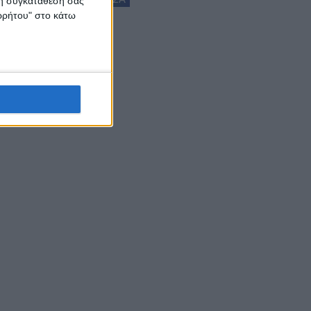
 τη συγκατάθεσή σας
ορρήτου" στο κάτω