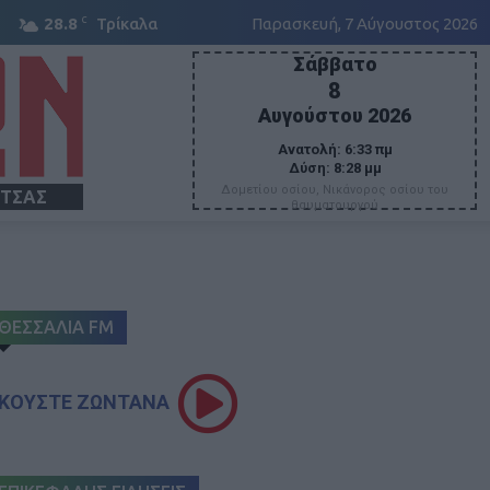
C
28.8
Τρίκαλα
Παρασκευή, 7 Αύγουστος 2026
Σάββατο
8
Αυγούστου 2026
Ανατολή:
6:33 πμ
Δύση:
8:28 μμ
Δομετίου οσίου, Νικάνορος οσίου του
ΙΤΣΑΣ
θαυματουργού
ΘΕΣΣΑΛΙΑ FM
ΚΟΥΣΤΕ ΖΩΝΤΑΝΑ