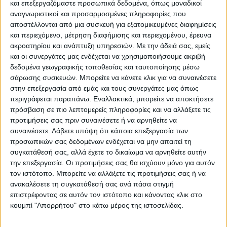
περασμένη σεζόν 2022-23 βρέθηκε στη
και επεξεργαζόμαστε προσωπικά δεδομένα, όπως μοναδικοί
Βουλγαρία και τη Μπαλκάν με την οποία
αναγνωριστικοί και προσαρμοσμένες πληροφορίες που
αποστέλλονται από μια συσκευή για εξατομικευμένες διαφημίσεις
αγωνίστηκε στο FIBA Europe Cup, ενώ τον
και περιεχόμενο, μέτρηση διαφήμισης και περιεχομένου, έρευνα
Ιούνιο πανηγύρισε την κατάκτηση του
ακροατηρίου και ανάπτυξη υπηρεσιών.
Με την άδειά σας, εμείς
πρωταθλήματος Βουλγαρίας.
και οι συνεργάτες μας ενδέχεται να χρησιμοποιήσουμε ακριβή
δεδομένα γεωγραφικής τοποθεσίας και ταυτοποίησης μέσω
σάρωσης συσκευών. Μπορείτε να κάνετε κλικ για να συναινέσετε
Ο Δίπλαρος μέτρησε 7.9 πόντους, 4.6 ασίστ
στην επεξεργασία από εμάς και τους συνεργάτες μας όπως
και 1.8 κλεψίματα σε 22 λεπτά συμμετοχής
περιγράφεται παραπάνω. Εναλλακτικά, μπορείτε να αποκτήσετε
στο πρωτάθλημα και 10.8 πόντους, 6.0
πρόσβαση σε πιο λεπτομερείς πληροφορίες και να αλλάξετε τις
προτιμήσεις σας πριν συναινέσετε ή να αρνηθείτε να
ασίστ και 1.6 κλεψίματα σε 31 λεπτά
συναινέσετε.
Λάβετε υπόψη ότι κάποια επεξεργασία των
συμμετοχής στο Europe Cup.
προσωπικών σας δεδομένων ενδέχεται να μην απαιτεί τη
συγκατάθεσή σας, αλλά έχετε το δικαίωμα να αρνηθείτε αυτήν
Συνολικά μετρά 90 συμμετοχές στη Basket
την επεξεργασία. Οι προτιμήσεις σας θα ισχύουν μόνο για αυτόν
τον ιστότοπο. Μπορείτε να αλλάξετε τις προτιμήσεις σας ή να
League με 463 πόντους, 218 ασίστ και 83
ανακαλέσετε τη συγκατάθεσή σας ανά πάσα στιγμή
κλεψίματα, αλλά και 11 διεθνείς εμφανίσεις
επιστρέφοντας σε αυτόν τον ιστότοπο και κάνοντας κλικ στο
στις ευρωπαϊκές συλλογικές διοργανώσεις
κουμπί "Απορρήτου" στο κάτω μέρος της ιστοσελίδας.
(Eurocup, Euroleague, Europe Cup).