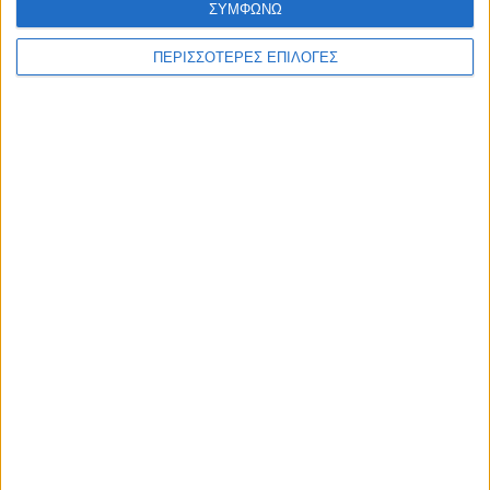
ΣΥΜΦΩΝΩ
ΠΕΡΙΣΣΟΤΕΡΕΣ ΕΠΙΛΟΓΕΣ
ΑΘΛΗΤΙΚΑ
Τα δύο... «Τσάμπιονς Λιγκ» της Αντιγόνης!