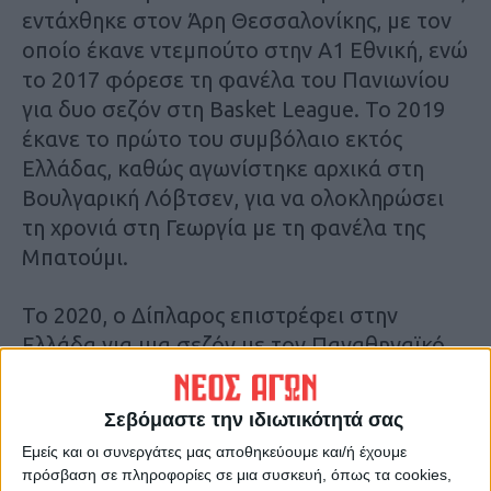
εντάχθηκε στον Άρη Θεσσαλονίκης, με τον
οποίο έκανε ντεμπούτο στην Α1 Εθνική, ενώ
το 2017 φόρεσε τη φανέλα του Πανιωνίου
για δυο σεζόν στη Basket League. Το 2019
έκανε το πρώτο του συμβόλαιο εκτός
Ελλάδας, καθώς αγωνίστηκε αρχικά στη
Βουλγαρική Λόβτσεν, για να ολοκληρώσει
τη χρονιά στη Γεωργία με τη φανέλα της
Μπατούμι.
Το 2020, ο Δίπλαρος επιστρέφει στην
Ελλάδα για μια σεζόν με τον Παναθηναϊκό,
με τον οποίο είχε 13 συμμετοχές στο
πρωτάθλημα και 3 στην Ευρολίγκα. Το 2021,
Σεβόμαστε την ιδιωτικότητά σας
φόρεσε τη φανέλα του Απόλλωνα Πάτρας
Εμείς και οι συνεργάτες μας αποθηκεύουμε και/ή έχουμε
στον οποίο είχε ηγετικό ρόλο, ενώ την
πρόσβαση σε πληροφορίες σε μια συσκευή, όπως τα cookies,