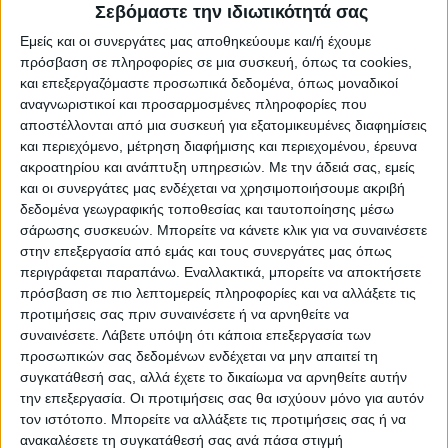
δυσθεώρητα ύψη, ενώ ακόμη περισσότεροι
Σεβόμαστε την ιδιωτικότητά σας
εγκαταλείπουν δυναμικές καλλιέργειες,
Εμείς και οι συνεργάτες μας αποθηκεύουμε και/ή έχουμε
όπως βαμβάκια, καλαμπόκια, βιομηχανική
πρόσβαση σε πληροφορίες σε μια συσκευή, όπως τα cookies,
και επεξεργαζόμαστε προσωπικά δεδομένα, όπως μοναδικοί
ντομάτα και μηδική και έχουν σπείρει
αναγνωριστικοί και προσαρμοσμένες πληροφορίες που
χειμερινά σιτηρά.
αποστέλλονται από μια συσκευή για εξατομικευμένες διαφημίσεις
και περιεχόμενο, μέτρηση διαφήμισης και περιεχομένου, έρευνα
ακροατηρίου και ανάπτυξη υπηρεσιών.
Με την άδειά σας, εμείς
Η απώλεια για την τοπική οικονομία είναι
και οι συνεργάτες μας ενδέχεται να χρησιμοποιήσουμε ακριβή
μεγάλη αφού ο τζίρος και η πρόσοδος των
δεδομένα γεωγραφικής τοποθεσίας και ταυτοποίησης μέσω
σιτηρών είναι στο ένα τρίτο περίπου και
σάρωσης συσκευών. Μπορείτε να κάνετε κλικ για να συναινέσετε
ακόμη μικρότερη σε σχέση με τις δυναμικές
στην επεξεργασία από εμάς και τους συνεργάτες μας όπως
περιγράφεται παραπάνω. Εναλλακτικά, μπορείτε να αποκτήσετε
εαρινές ποτιστικές καλλιέργειες. Η λύση
πρόσβαση σε πιο λεπτομερείς πληροφορίες και να αλλάξετε τις
είναι ο εμπλουτισμός του ταμιευτήρα του
προτιμήσεις σας πριν συναινέσετε ή να αρνηθείτε να
Σμοκόβου που πλήττεται τα τελευταία δύο
συναινέσετε.
Λάβετε υπόψη ότι κάποια επεξεργασία των
προσωπικών σας δεδομένων ενδέχεται να μην απαιτεί τη
χρόνια από την ανομβρία με τα νερά του
συγκατάθεσή σας, αλλά έχετε το δικαίωμα να αρνηθείτε αυτήν
Βαθυλακιώτη ποταμού, κατά τρόπο
την επεξεργασία. Οι προτιμήσεις σας θα ισχύουν μόνο για αυτόν
παρόμοιο όπως έγινε πριν μερικά χρόνια για
τον ιστότοπο. Μπορείτε να αλλάξετε τις προτιμήσεις σας ή να
τον ταμιευτήρα του Ταυρωπού (Πλαστήρα)
ανακαλέσετε τη συγκατάθεσή σας ανά πάσα στιγμή