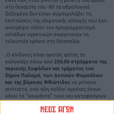
στη δεκαετία του -80 τα υδρολογικά
δεδομένα δεν είχαν συμπεριλάβει τις
επιπτώσεις της κλιματικής αλλαγής που έχει
ανατρέψει πλέον τον προγραμματισμό
χιλιάδων αγροτικών οικογενειών τα
τελευταία χρόνια στη Θεσσαλία.
.Ο κίνδυνος είναι ορατός φέτος το
καλοκαίρι πάνω από
250.00 στρέμματα της
περιοχής Σοφάδων και τμήματος του
δήμου Παλαμά, των Δυτικών Φαρσάλων
και της βόρειας Φθιώτιδας
να μείνουν
απότιστα, ενώ ήδη πολλοί αγρότες έχουν
κάνει τα “κουμάντα” τους και καταφεύγουν
σε παλιές γεωτρήσεις, αυξάνοντας όμως το
κόστος των εαρινών καλλιεργειών σε