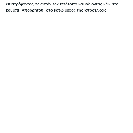
επιστρέφοντας σε αυτόν τον ιστότοπο και κάνοντας κλικ στο
με την εκτροπή του
Κερασιώτη.
κουμπί "Απορρήτου" στο κάτω μέρος της ιστοσελίδας.
Για το έργο όπως μας πληροφορεί ο
αντιπεριφερειαρχης Καρδίτσας
Κώστας
Τέλιος
υπάρχει προμελέτη που υπολογίζει
το κόστος κατασκευής του στα 30
εκατομμύρια ευρώ περίπου, καθώς θα
απαιτηθεί σήραγγα και αντλιοστάσιο για τη
μεταφορά του νερού λόγω υψομετρικής
διαφοράς, ενώ η ετήσια συνεισφορά του
στον εμπλουτισμό των υδάτινων
αποθεμάτων υπολογίζεται από 15
εκατομμύρια κ.μ. νερού σε μια “φτωχή”
υδρολογικά χρονιά έως 40 εκατομμύρια
κυβ. μέτρα σε μια πλούσια” από πλευρά
νερών βροχής και χιονιού, χρονιά.