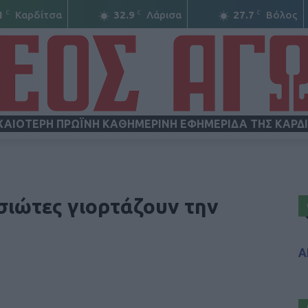
C
C
C
1
Καρδίτσα
32.9
Λάρισα
27.7
Βόλος
ΧΑΙΟΤΕΡΗ ΠΡΩΪΝΗ ΚΑΘΗΜΕΡΙΝΗ ΕΦΗΜΕΡΙΔΑ ΤΗΣ ΚΑΡΔ
ΝΕΟΣ
σιώτες γιορτάζουν την
Α
ΑΓΩΝ