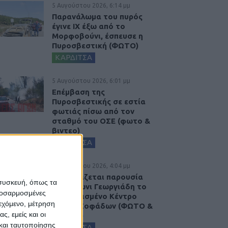
5 Αυγούστου 2026, 6:14 μμ
Παρανάλωμα του πυρός
έγινε ΙΧ έξω από το
Μορφοβούνι, έσπευσε η
Πυροσβεστική (ΦΩΤΟ)
ΚΑΡΔΙΤΣΑ
5 Αυγούστου 2026, 6:01 μμ
Επέμβαση της
Πυροσβεστικής σε εστία
φωτιάς πίσω από τον
σταθμό του ΟΣΕ (φωτο &
βιντεο)
ΚΑΡΔΙΤΣΑ
5 Αυγούστου 2026, 4:04 μμ
Εγκαινιάζεται παρουσία
 συσκευή, όπως τα
του Άδωνι Γεωργιάδη το
προσαρμοσμένες
ανακαινισμένο Κέντρο
ιεχόμενο, μέτρηση
Υγείας Σοφάδων (ΦΩΤΟ &
ς, εμείς και οι
ΒΙΝΤΕΟ)
και ταυτοποίησης
ΚΑΡΔΙΤΣΑ