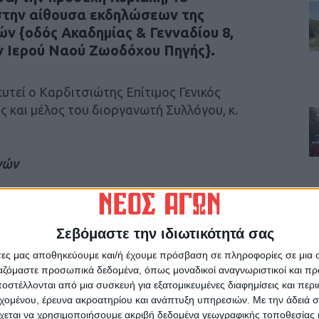
 στην αίθουσα εκδηλώσεων της
ν {οδός Ακαδημίας & Γενναδίου 8,
ν Ιερού Ναού Ζωοδόχου Πηγής}.
υτεί o Καρδιτσιώτης Επίτιμος Γενικός
 και μέλος του διοργανωτή Συλλόγου, κ.
γών
Σεβόμαστε την ιδιωτικότητά σας
ρίδα ΝΕΟΣ ΑΓΩΝ στο Google News!
άτες μας αποθηκεύουμε και/ή έχουμε πρόσβαση σε πληροφορίες σε μια
ργαζόμαστε προσωπικά δεδομένα, όπως μοναδικοί αναγνωριστικοί και 
οχή της Καρδίτσας και ευρύτερα της Θεσσαλίας
στέλλονται από μια συσκευή για εξατομικευμένες διαφημίσεις και περ
εχομένου, έρευνα ακροατηρίου και ανάπτυξη υπηρεσιών.
Με την άδειά σα
χεται να χρησιμοποιήσουμε ακριβή δεδομένα γεωγραφικής τοποθεσίας 