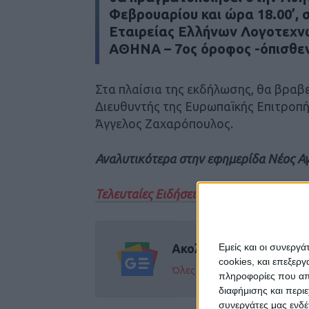
Φεβρουαρίου και ώρα 18.00’,
Εταιρείας Ελλήνων Λογοτεχνώ
ΑΘΗΝΑ – 7ος όροφος -όπισθε
Στα πλαίσια της εκδήλωσης, θα βραβε
Διευθυντής της Ευρωπαϊκής Επιτροπής
Άγγελος Ζαχαρόπουλος.
Αναλυτικότερα στην εφημερίδα Νέος Α
Τελευταίες Ειδήσεις Σήμερα
Ακολούθησε την εφημε
Εμείς και οι συνεργ
cookies, και επεξε
Όλες οι εξελίξεις στην περι
πληροφορίες που απο
διαφήμισης και περι
συνεργάτες μας ενδέ