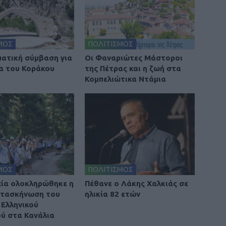
ΜΟΣ
ΠΟΛΙΤΙΣΜΟΣ
ατική σύμβαση για
Οι Φαναριώτες Μάστοροι
α του Κοράκου
της Πέτρας και η ζωή στα
Κομπελιώτικα Ντάμια
ΜΟΣ
ΠΟΛΙΤΙΣΜΟΣ
χία ολοκληρώθηκε η
Πέθανε ο Λάκης Χαλκιάς σε
ατασκήνωση του
ηλικία 82 ετών
Ελληνικού
ύ στα Κανάλια