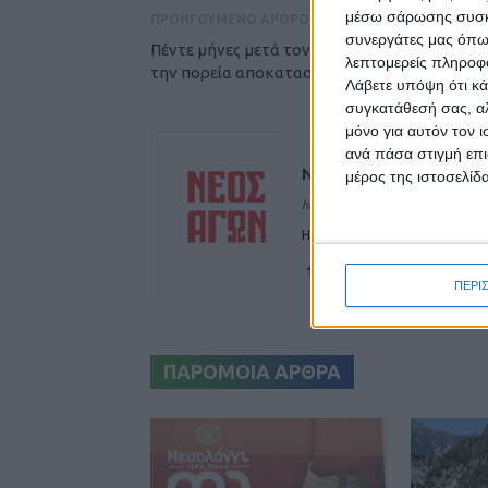
μέσω σάρωσης συσκευ
ΠΡΟΗΓΟΥΜΕΝΟ ΑΡΘΡΟ
συνεργάτες μας όπω
Πέντε μήνες μετά τον Ντάνιελ, πώς σχολιάζε
λεπτομερείς πληροφορ
την πορεία αποκαταστάσεων;
Λάβετε υπόψη ότι κά
συγκατάθεσή σας, αλ
μόνο για αυτόν τον 
ανά πάσα στιγμή επι
ΝΕΟΣ ΑΓΩΝ
μέρος της ιστοσελίδα
https://neosagon.gr
Η Αρχαιότερη Καθημερινή Πρω
ΠΕΡΙ
ΠΑΡΟΜΟΙΑ ΑΡΘΡΑ